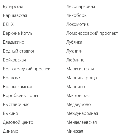
Бутырская
Лесопарковая
Варшавская
Лихоборы
ВДНХ
Локомотив
Верхние Котлы
Ломоносовский проспект
Владыкино
Лубянка
Водный стадион
Лужники
Войковская
Люблино
Волгоградский проспект
Марксистская
Волжская
Марьина роща
Волоколамская
Марьино
Воробьевы Горы
Маяковская
Выставочная
Медведково
Выхино
Международная
Деловой центр
Менделеевская
Динамо
Минская