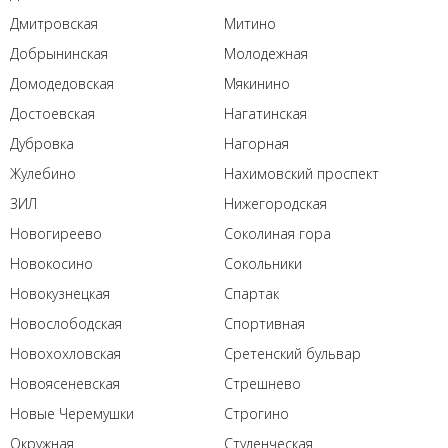
Дмитровская
Митино
Добрынинская
Молодежная
Домодедовская
Мякинино
Достоевская
Нагатинская
Дубровка
Нагорная
Жулебино
Нахимовский проспект
ЗИЛ
Нижегородская
Новогиреево
Соколиная гора
Новокосино
Сокольники
Новокузнецкая
Спартак
Новослободская
Спортивная
Новохохловская
Сретенский бульвар
Новоясеневская
Стрешнево
Новые Черемушки
Строгино
Окружная
Студенческая