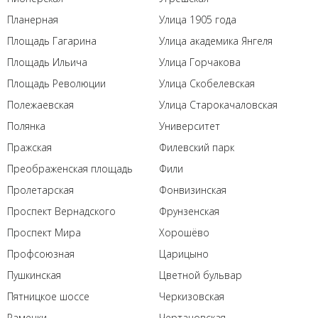
Планерная
Улица 1905 года
Площадь Гагарина
Улица академика Янгеля
Площадь Ильича
Улица Горчакова
Площадь Революции
Улица Скобелевская
Полежаевская
Улица Старокачаловская
Полянка
Университет
Пражская
Филевский парк
Преображенская площадь
Фили
Пролетарская
Фонвизинская
Проспект Вернадского
Фрунзенская
Проспект Мира
Хорошёво
Профсоюзная
Царицыно
Пушкинская
Цветной бульвар
Пятницкое шоссе
Черкизовская
Раменки
Чертановская