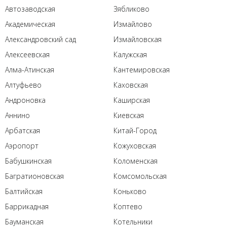
Автозаводская
Зябликово
Академическая
Измайлово
Александровский сад
Измайловская
Алексеевская
Калужская
Алма-Атинская
Кантемировская
Алтуфьево
Каховская
Андроновка
Каширская
Аннино
Киевская
Арбатская
Китай-Город
Аэропорт
Кожуховская
Бабушкинская
Коломенская
Багратионовская
Комсомольская
Балтийская
Коньково
Баррикадная
Коптево
Бауманская
Котельники