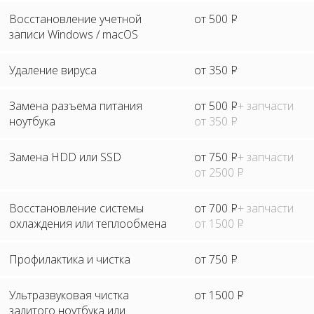
Восстановление учетной
от 500
Р
записи Windows / macOS
Удаление вируса
от 350
Р
Замена разъема питания
от 500
Р
+ запчасти
ноутбука
от 350
Р
Замена HDD или SSD
от 750
Р
+ запчасти
от 2500
Р
Восстановление системы
от 700
Р
+ запчасти
охлаждения или теплообмена
от 1500
Р
Профилактика и чистка
от 750
Р
Ультразвуковая чистка
от 1500
Р
залитого ноутбука или