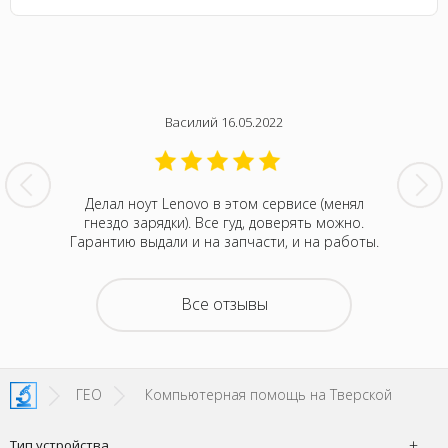
Василий 16.05.2022
нтина за
Делал ноут Lenovo в этом сервисе (менял
Была с
ванивали
гнездо зарядки). Все гуд, доверять можно.
сентября
акие-то
Гарантию выдали и на запчасти, и на работы.
котора
зывали
Retina
на все
покупка
о цене и
неск
Все отзывы
та. Это
понра
- понять,
успокоил
 новой.
можно д
енное
не деше
SI!
зато м
ГЕО
Компьютерная помощь на Тверской
Тип устройства