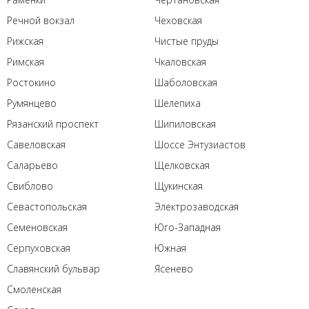
Речной вокзал
Чеховская
Рижская
Чистые пруды
Римская
Чкаловская
Ростокино
Шаболовская
Румянцево
Шелепиха
Рязанский проспект
Шипиловская
Савеловская
Шоссе Энтузиастов
Саларьево
Щелковская
Свиблово
Щукинская
Севастопольская
Электрозаводская
Семеновская
Юго-Западная
Серпуховская
Южная
Славянский бульвар
Ясенево
Смоленская