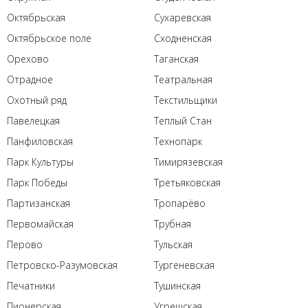
Октябрьская
Сухаревская
Октябрьское поле
Сходненская
Орехово
Таганская
Отрадное
Театральная
Охотный ряд
Текстильщики
Павелецкая
Теплый Стан
Панфиловская
Технопарк
Парк Культуры
Тимирязевская
Парк Победы
Третьяковская
Партизанская
Тропарёво
Первомайская
Трубная
Перово
Тульская
Петровско-Разумовская
Тургеневская
Печатники
Тушинская
Пионерская
Угрешская