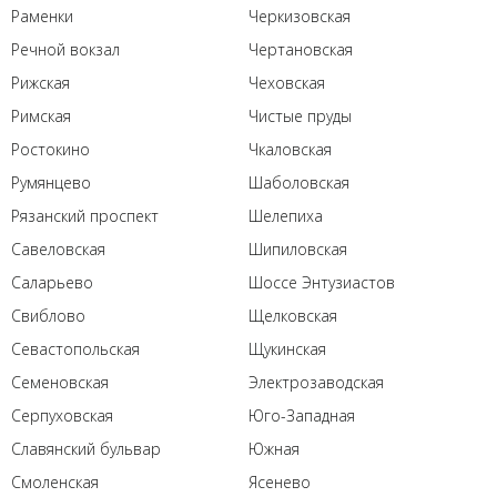
Раменки
Черкизовская
Речной вокзал
Чертановская
Рижская
Чеховская
Римская
Чистые пруды
Ростокино
Чкаловская
Румянцево
Шаболовская
Рязанский проспект
Шелепиха
Савеловская
Шипиловская
Саларьево
Шоссе Энтузиастов
Свиблово
Щелковская
Севастопольская
Щукинская
Семеновская
Электрозаводская
Серпуховская
Юго-Западная
Славянский бульвар
Южная
Смоленская
Ясенево