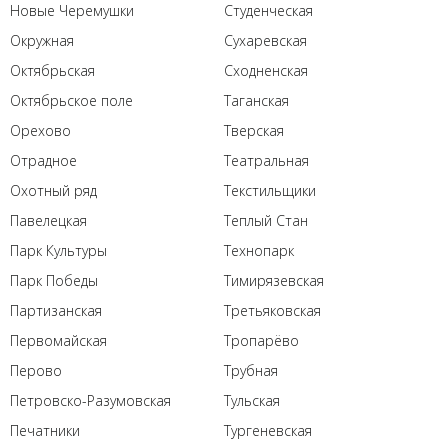
Новые Черемушки
Студенческая
Окружная
Сухаревская
Октябрьская
Сходненская
Октябрьское поле
Таганская
Орехово
Тверская
Отрадное
Театральная
Охотный ряд
Текстильщики
Павелецкая
Теплый Стан
Парк Культуры
Технопарк
Парк Победы
Тимирязевская
Партизанская
Третьяковская
Первомайская
Тропарёво
Перово
Трубная
Петровско-Разумовская
Тульская
Печатники
Тургеневская