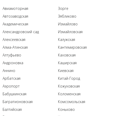
Авиамоторная
Зорге
Автозаводская
Зябликово
Академическая
Измайлово
Александровский сад
Измайловская
Алексеевская
Калужская
Алма-Атинская
Кантемировская
Алтуфьево
Каховская
Андроновка
Каширская
Аннино
Киевская
Арбатская
Китай-Город
Аэропорт
Кожуховская
Бабушкинская
Коломенская
Багратионовская
Комсомольская
Балтийская
Коньково