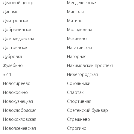
Деловой центр
Менделеевская
Динамо
Минская
Дмитровская
Митино
Добрынинская
Молодежная
Домодедовская
Мякинино
Достоевская
Нагатинская
Дубровка
Нагорная
Жулебино
Нахимовский проспект
ЗИЛ
Нижегородская
Новогиреево
Сокольники
Новокосино
Спартак
Новокузнецкая
Спортивная
Новослободская
Сретенский бульвар
Новохохловская
Стрешнево
Новоясеневская
Строгино