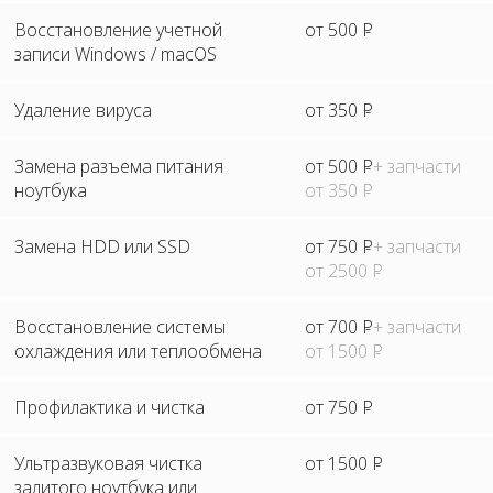
Восстановление учетной
от 500
Р
записи Windows / macOS
Удаление вируса
от 350
Р
Замена разъема питания
от 500
Р
+ запчасти
ноутбука
от 350
Р
Замена HDD или SSD
от 750
Р
+ запчасти
от 2500
Р
Восстановление системы
от 700
Р
+ запчасти
охлаждения или теплообмена
от 1500
Р
Профилактика и чистка
от 750
Р
Ультразвуковая чистка
от 1500
Р
залитого ноутбука или