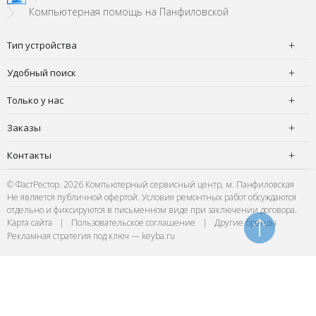
Компьютерная помощь на Панфиловской
Тип устройства
Удобный поиск
Только у нас
Заказы
Контакты
© ФастРестор. 2026 Компьютерный сервисный центр, м. Панфиловская
Не является публичной офертой. Условия ремонтных работ обсуждаются
отдельно и фиксируются в письменном виде при заключении договора.
Карта сайта
|
Пользовательское соглашение
|
Другие бренды
Рекламная стратегия под ключ — keyba.ru
Наш сервисный центр не связан с правообладателями размещенных на
данном сайте товарных знаков. Товарные знаки производителей техники
используются для целей информирования клиентов о ремонтных услугах
нашего сервиса. Продолжая использовать настоящий сайт, Вы
подтверждаете, что наши услуги не вызывают у вас смешения с