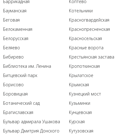
Баррикадная
Коптево
Бауманская
Котельники
Беговая
Красногвардейская
Белокаменная
Краснопресненская
Белорусская
Красносельская
Беляево
Красные ворота
Бибирево
Крестьянская застава
Библиотека им. Ленина
Кропоткинская
Битцевский парк
Крылатское
Борисово
Крымская
Боровицкая
Кузнецкий мост
Ботанический сад
Кузьминки
Братиславская
Кунцевская
Бульвар адмирала Ушакова
Курская
Бульвар Дмитрия Донского
Кутузовская