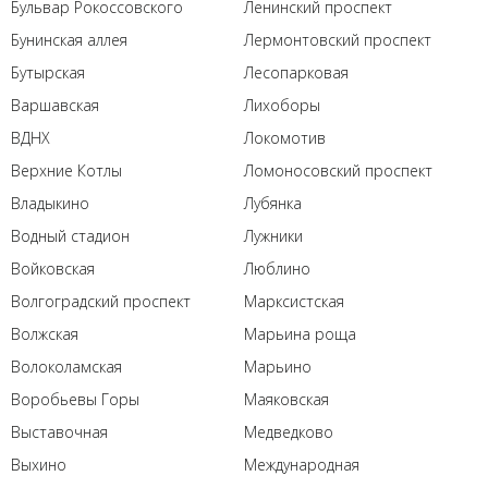
Бульвар Рокоссовского
Ленинский проспект
Бунинская аллея
Лермонтовский проспект
Бутырская
Лесопарковая
Варшавская
Лихоборы
ВДНХ
Локомотив
Верхние Котлы
Ломоносовский проспект
Владыкино
Лубянка
Водный стадион
Лужники
Войковская
Люблино
Волгоградский проспект
Марксистская
Волжская
Марьина роща
Волоколамская
Марьино
Воробьевы Горы
Маяковская
Выставочная
Медведково
Выхино
Международная