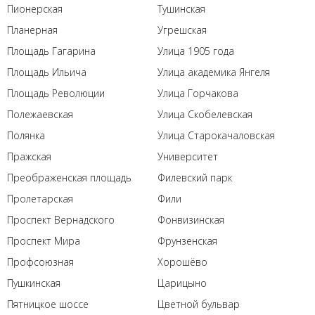
Пионерская
Тушинская
Планерная
Угрешская
Площадь Гагарина
Улица 1905 года
Площадь Ильича
Улица академика Янгеля
Площадь Революции
Улица Горчакова
Полежаевская
Улица Скобелевская
Полянка
Улица Старокачаловская
Пражская
Университет
Преображенская площадь
Филевский парк
Пролетарская
Фили
Проспект Вернадского
Фонвизинская
Проспект Мира
Фрунзенская
Профсоюзная
Хорошёво
Пушкинская
Царицыно
Пятницкое шоссе
Цветной бульвар