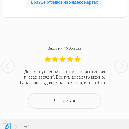
Василий 16.05.2022
нтина за
Делал ноут Lenovo в этом сервисе (менял
Была с
ванивали
гнездо зарядки). Все гуд, доверять можно.
сентября
акие-то
Гарантию выдали и на запчасти, и на работы.
котора
зывали
Retina
на все
покупка
о цене и
неск
Все отзывы
та. Это
понра
- понять,
успокоил
 новой.
можно д
енное
не деше
SI!
зато м
ГЕО