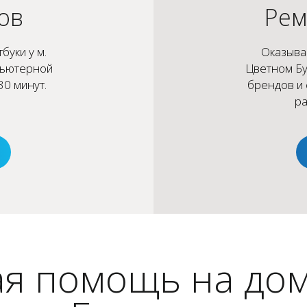
ов
Рем
буки у м.
Оказыва
пьютерной
Цветном Б
0 минут.
брендов и 
.
ра
я помощь на дом