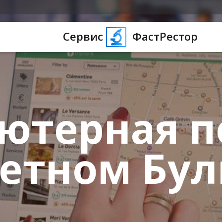
Сервис
ФастРестор
ютерная 
ветном Бул