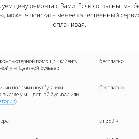
суем цену ремонта с Вами. Если согласны, мы 
ны, можете поискать менее качественный сервис
оплачивая.
 компьютерной помощи к клиенту
бесплатно
мой у м. Цветной бульвар
ичин поломки ноутбука или
бесплатно
 выезде у м. Цветной бульвар или
атории
)
тера
от 350
Р