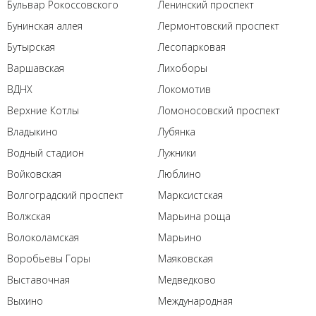
Бульвар Рокоссовского
Ленинский проспект
Бунинская аллея
Лермонтовский проспект
Бутырская
Лесопарковая
Варшавская
Лихоборы
ВДНХ
Локомотив
Верхние Котлы
Ломоносовский проспект
Владыкино
Лубянка
Водный стадион
Лужники
Войковская
Люблино
Волгоградский проспект
Марксистская
Волжская
Марьина роща
Волоколамская
Марьино
Воробьевы Горы
Маяковская
Выставочная
Медведково
Выхино
Международная