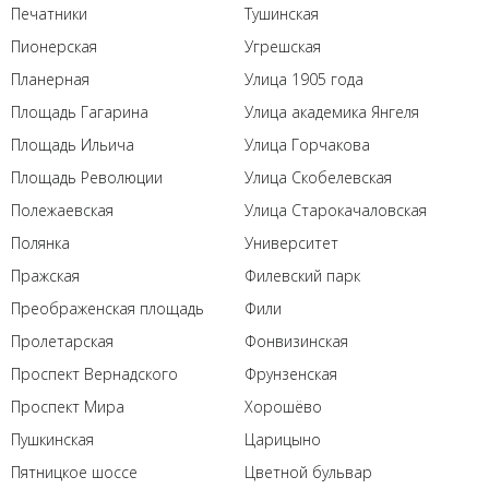
Печатники
Тушинская
Пионерская
Угрешская
Планерная
Улица 1905 года
Площадь Гагарина
Улица академика Янгеля
Площадь Ильича
Улица Горчакова
Площадь Революции
Улица Скобелевская
Полежаевская
Улица Старокачаловская
Полянка
Университет
Пражская
Филевский парк
Преображенская площадь
Фили
Пролетарская
Фонвизинская
Проспект Вернадского
Фрунзенская
Проспект Мира
Хорошёво
Пушкинская
Царицыно
Пятницкое шоссе
Цветной бульвар