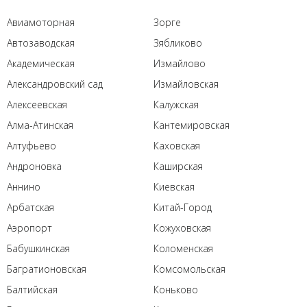
Авиамоторная
Зорге
Автозаводская
Зябликово
Академическая
Измайлово
Александровский сад
Измайловская
Алексеевская
Калужская
Алма-Атинская
Кантемировская
Алтуфьево
Каховская
Андроновка
Каширская
Аннино
Киевская
Арбатская
Китай-Город
Аэропорт
Кожуховская
Бабушкинская
Коломенская
Багратионовская
Комсомольская
Балтийская
Коньково