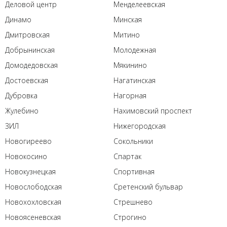
Деловой центр
Менделеевская
Динамо
Минская
Дмитровская
Митино
Добрынинская
Молодежная
Домодедовская
Мякинино
Достоевская
Нагатинская
Дубровка
Нагорная
Жулебино
Нахимовский проспект
ЗИЛ
Нижегородская
Новогиреево
Сокольники
Новокосино
Спартак
Новокузнецкая
Спортивная
Новослободская
Сретенский бульвар
Новохохловская
Стрешнево
Новоясеневская
Строгино