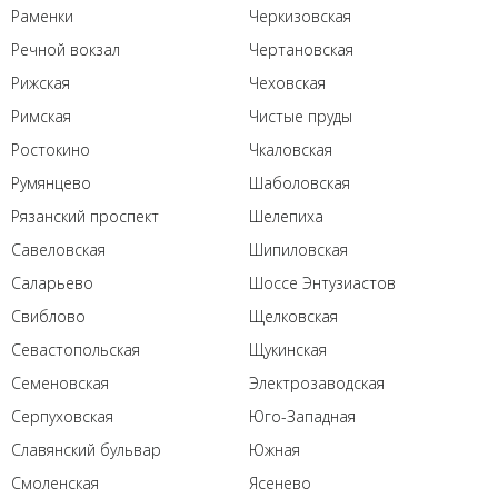
Раменки
Черкизовская
Речной вокзал
Чертановская
Рижская
Чеховская
Римская
Чистые пруды
Ростокино
Чкаловская
Румянцево
Шаболовская
Рязанский проспект
Шелепиха
Савеловская
Шипиловская
Саларьево
Шоссе Энтузиастов
Свиблово
Щелковская
Севастопольская
Щукинская
Семеновская
Электрозаводская
Серпуховская
Юго-Западная
Славянский бульвар
Южная
Смоленская
Ясенево