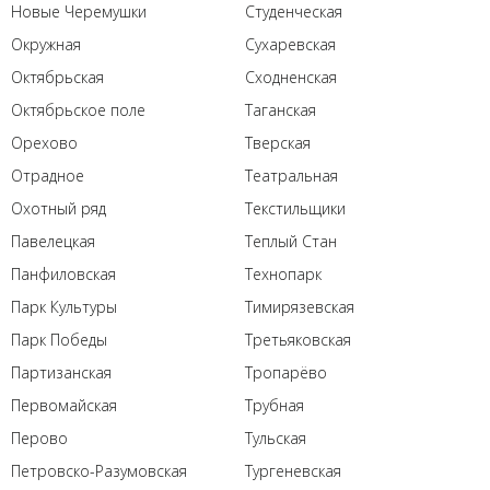
Новые Черемушки
Студенческая
Окружная
Сухаревская
Октябрьская
Сходненская
Октябрьское поле
Таганская
Орехово
Тверская
Отрадное
Театральная
Охотный ряд
Текстильщики
Павелецкая
Теплый Стан
Панфиловская
Технопарк
Парк Культуры
Тимирязевская
Парк Победы
Третьяковская
Партизанская
Тропарёво
Первомайская
Трубная
Перово
Тульская
Петровско-Разумовская
Тургеневская