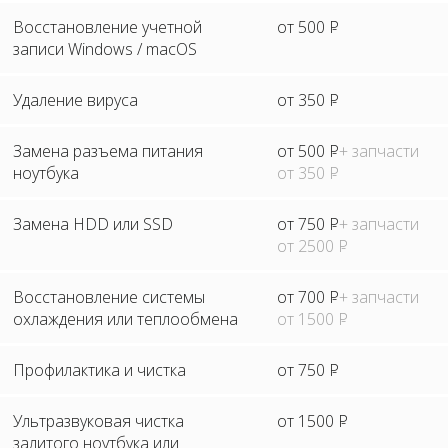
Восстановление учетной
от 500
Р
записи Windows / macOS
Удаление вируса
от 350
Р
Замена разъема питания
от 500
Р
+ запчасти
ноутбука
от 350
Р
Замена HDD или SSD
от 750
Р
+ запчасти
от 2500
Р
Восстановление системы
от 700
Р
+ запчасти
охлаждения или теплообмена
от 1500
Р
Профилактика и чистка
от 750
Р
Ультразвуковая чистка
от 1500
Р
залитого ноутбука или