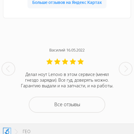
Василий 16.05.2022
нтина за
Делал ноут Lenovo в этом сервисе (менял
Была с
ванивали
гнездо зарядки). Все гуд, доверять можно.
сентября
акие-то
Гарантию выдали и на запчасти, и на работы.
котора
зывали
Retina
на все
покупка
о цене и
неск
Все отзывы
та. Это
понра
- понять,
успокоил
 новой.
можно д
енное
не деше
SI!
зато м
ГЕО