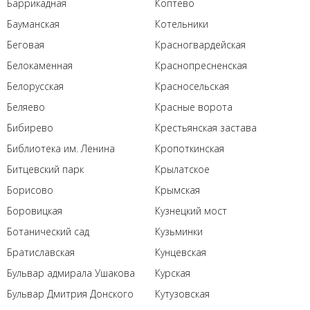
Баррикадная
Коптево
Бауманская
Котельники
Беговая
Красногвардейская
Белокаменная
Краснопресненская
Белорусская
Красносельская
Беляево
Красные ворота
Бибирево
Крестьянская застава
Библиотека им. Ленина
Кропоткинская
Битцевский парк
Крылатское
Борисово
Крымская
Боровицкая
Кузнецкий мост
Ботанический сад
Кузьминки
Братиславская
Кунцевская
Бульвар адмирала Ушакова
Курская
Бульвар Дмитрия Донского
Кутузовская