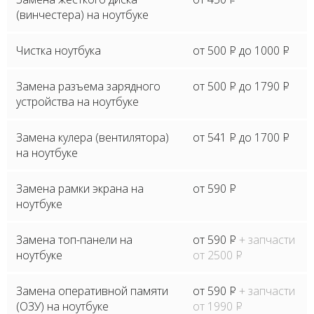
(винчестера) на ноутбуке
Чистка ноутбука
от 500
P
до 1000
P
Замена разъема зарядного
от 500
P
до 1790
P
устройства на ноутбуке
Замена кулера (вентилятора)
от 541
P
до 1700
P
на ноутбуке
Замена рамки экрана на
от 590
P
ноутбуке
Замена топ-панели на
от 590
P
+ запчасти
ноутбуке
от 2500
P
Замена оперативной памяти
от 590
P
+ запчасти
(ОЗУ) на ноутбуке
от 1990
P