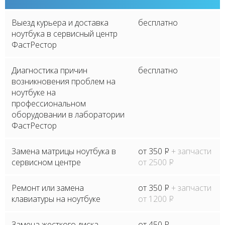
Выезд курьера и доставка
бесплатно
ноутбука в сервисный центр
ФастРестор
Диагностика причин
бесплатно
возникновения проблем на
ноутбуке на
профессиональном
оборудовании в лаборатории
ФастРестор
Замена матрицы ноутбука в
от 350
P
+ запчасти
сервисном центре
от 2500
P
Ремонт или замена
от 350
P
+ запчасти
клавиатуры на ноутбуке
от 1200
P
Замена жесткого диска
от 450
P