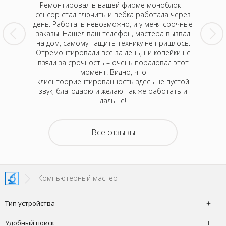
ле того,
Ремонтировал в вашей фирме моноблок –
Хочу 
о экран
сенсор стал глючить и вебка работала через
мастера
 стал при
день. Работать невозможно, и у меня срочные
общают
озвонила
заказы. Нашел ваш телефон, мастера вызвал
клиен
 все
на дом, самому тащить технику не пришлось.
Компью
брали,
Отремонтировали все за день, ни копейки не
использу
али для
взяли за срочность – очень порадовал этот
техни
очень
момент. Видно, что
выехал в
к рада,
клиентоориентированность здесь не пустой
очень 
звук, благодарю и желаю так же работать и
дальше!
Все отзывы
Компьютерный мастер
Тип устройства
Удобный поиск