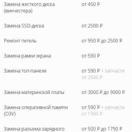
Замена жесткого диска
от 450
P
(винчестера)
Замена SSD-диска
от 2500
P
Ремонт петель
от 950
P
до 2500
P
Замена рамки экрана
от 590
P
Замена топ-панели
от 590
P
+ запчасти
от 2500
P
Замена материнской платы
от 3000
P
до 9000
P
Замена оперативной памяти
от 590
P
+ запчасти
(ОЗУ)
от 1990
P
Замена разъема зарядного
от 500
P
до 1790
P