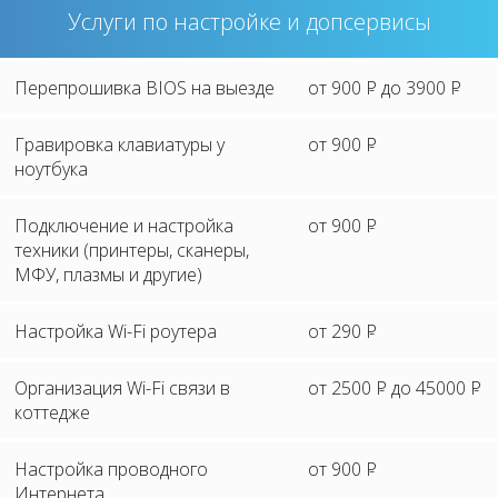
Услуги по настройке и допсервисы
Перепрошивка BIOS на выезде
от 900
P
до 3900
P
Гравировка клавиатуры у
от 900
P
ноутбука
Подключение и настройка
от 900
P
техники (принтеры, сканеры,
МФУ, плазмы и другие)
Настройка Wi-Fi роутера
от 290
P
Организация Wi-Fi связи в
от 2500
P
до 45000
P
коттедже
Настройка проводного
от 900
P
Интернета