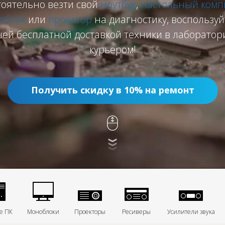
тоятельно везти свой
ноутбук
,
настольный комп
облок
или
проектор
на диагностику, воспользуй
ей бесплатной доставкой техники в лаборатор
курьером!
Получить скидку в 10% на ремонт
е ПК
Моноблоки
Проекторы
Ресиверы
Усилители звука