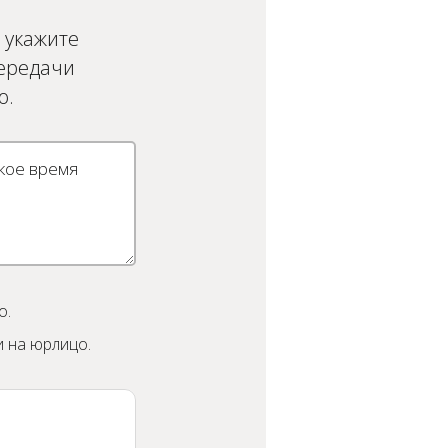
 укажите
передачи
о.
о.
 на юрлицо.