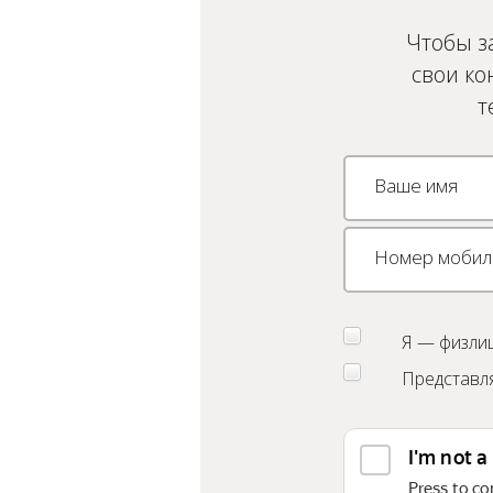
Чтобы з
свои ко
т
Я — физлиц
Представля