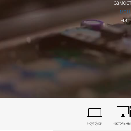
самос
мон
наш
Ноутбуки
Настольны