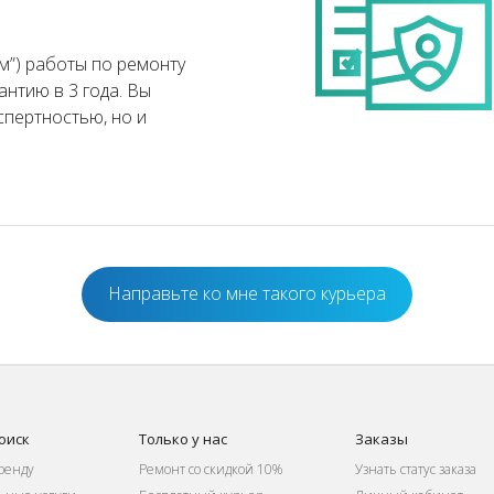
м”) работы по ремонту
антию в 3 года. Вы
спертностью, но и
Направьте ко мне такого курьера
оиск
Только у нас
Заказы
ренду
Ремонт со скидкой 10%
Узнать статус заказа