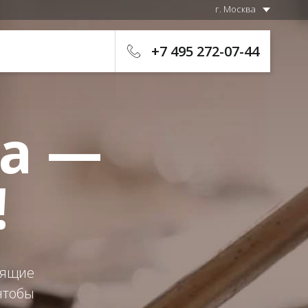
г. Москва
+7 495 272-07-44
а —
!
нящие
 чтобы