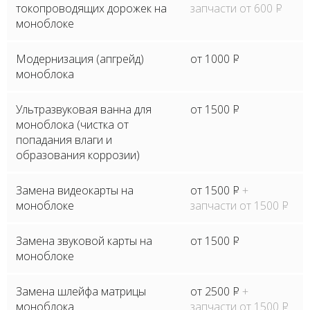
токопроводящих дорожек на
запчасти от 600
P
моноблоке
Модернизация (апгрейд)
от 1000
P
моноблока
Ультразвуковая ванна для
от 1500
P
моноблока (чистка от
попадания влаги и
образования коррозии)
Замена видеокарты на
от 1500
P
+
моноблоке
запчасти от 1500
P
Замена звуковой карты на
от 1500
P
моноблоке
Замена шлейфа матрицы
от 2500
P
+
моноблока
запчасти от 1500
P