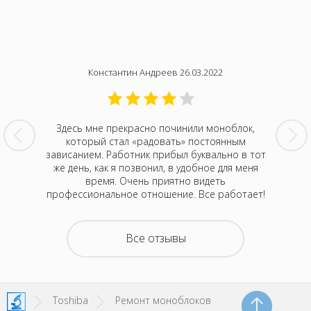
4
Константин Андреев 26.03.2022
никла
Здесь мне прекрасно починили моноблок,
Монобло
ь на
который стал «радовать» постоянным
этот це
тера. Сто
зависанием. Работник прибыл буквально в тот
мастер
ась сюда!
же день, как я позвонил, в удобное для меня
приеха
рвис! А
время. Очень приятно видеть
потому ч
ло знают!
профессиональное отношение. Все работает!
мног
Все отзывы
Toshiba
Ремонт моноблоков