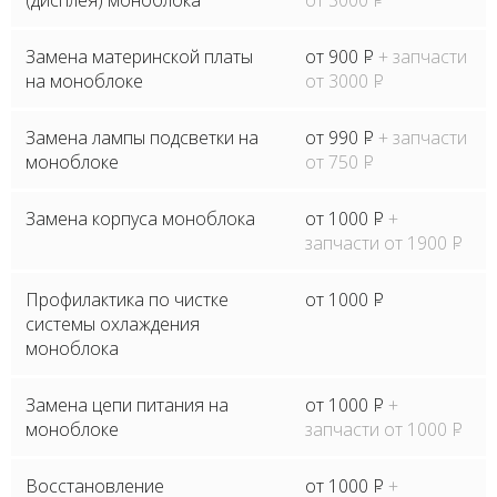
(дисплея) моноблока
от 3000
P
Замена материнской платы
от 900
P
+ запчасти
на моноблоке
от 3000
P
Замена лампы подсветки на
от 990
P
+ запчасти
моноблоке
от 750
P
Замена корпуса моноблока
от 1000
P
+
запчасти от 1900
P
Профилактика по чистке
от 1000
P
системы охлаждения
моноблока
Замена цепи питания на
от 1000
P
+
моноблоке
запчасти от 1000
P
Восстановление
от 1000
P
+