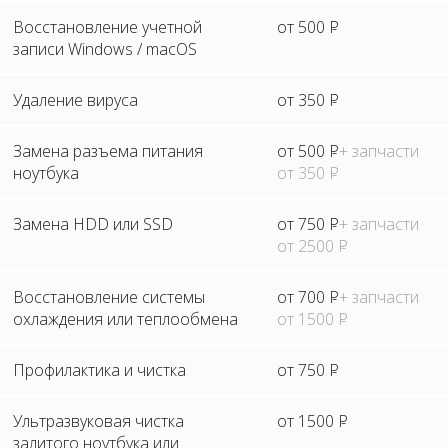
Восстановление учетной
от 500
Р
записи Windows / macOS
Удаление вируса
от 350
Р
Замена разъема питания
от 500
Р
+ запчасти
ноутбука
от 350
Р
Замена HDD или SSD
от 750
Р
+ запчасти
от 2500
Р
Восстановление системы
от 700
Р
+ запчасти
охлаждения или теплообмена
от 1500
Р
Профилактика и чистка
от 750
Р
Ультразвуковая чистка
от 1500
Р
залитого ноутбука или