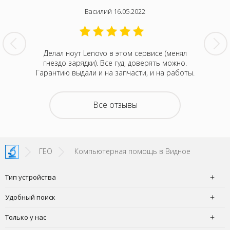
Василий 16.05.2022
нтина за
Делал ноут Lenovo в этом сервисе (менял
Была с
ванивали
гнездо зарядки). Все гуд, доверять можно.
сентября
акие-то
Гарантию выдали и на запчасти, и на работы.
котора
зывали
Retina
на все
покупка
о цене и
неск
Все отзывы
та. Это
понра
- понять,
успокоил
 новой.
можно д
енное
не деше
SI!
зато м
ГЕО
Компьютерная помощь в Видное
Тип устройства
Удобный поиск
Только у нас