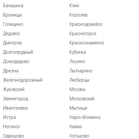
Балашиха
Клин
Броницы
Королев
Голицино
Красноармейск
Дедовск
Красногорск
Дмитров
Краснознаменск
Долгопрудный
Кубинка
Домодедово
Лосино
Дрезна
Лыткарино
Железнодорожный
Люберцы
Жуковский
Москва
Звенигород
Московский
Ивантеевка
Мытищи
Истра
Наро-Фоминск
Ногинск
Химки
Одинцово
Хотьково