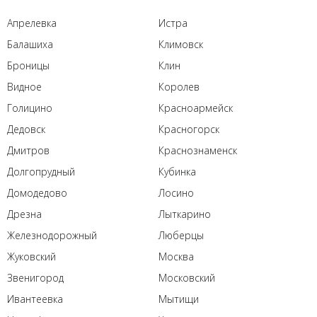
Апрелевка
Истра
Балашиха
Климовск
Броницы
Клин
Видное
Королев
Голицино
Красноармейск
Дедовск
Красногорск
Дмитров
Краснознаменск
Долгопрудный
Кубинка
Домодедово
Лосино
Дрезна
Лыткарино
Железнодорожный
Люберцы
Жуковский
Москва
Звенигород
Московский
Ивантеевка
Мытищи