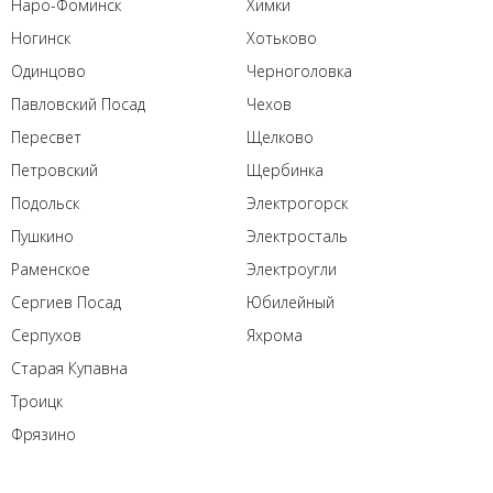
Наро-Фоминск
Химки
Ногинск
Хотьково
Одинцово
Черноголовка
Павловский Посад
Чехов
Пересвет
Щелково
Петровский
Щербинка
Подольск
Электрогорск
Пушкино
Электросталь
Раменское
Электроугли
Сергиев Посад
Юбилейный
Серпухов
Яхрома
Старая Купавна
Троицк
Фрязино