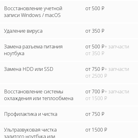
Восстановление учетной
от 500
Р
записи Windows / macOS
Удаление вируса
от 350
Р
Замена разъема питания
от 500
Р
+ запчасти
ноутбука
от 350
Р
Замена HDD или SSD
от 750
Р
+ запчасти
от 2500
Р
Восстановление системы
от 700
Р
+ запчасти
охлаждения или теплообмена
от 1500
Р
Профилактика и чистка
от 750
Р
Ультразвуковая чистка
от 1500
Р
залитого ноутбука или