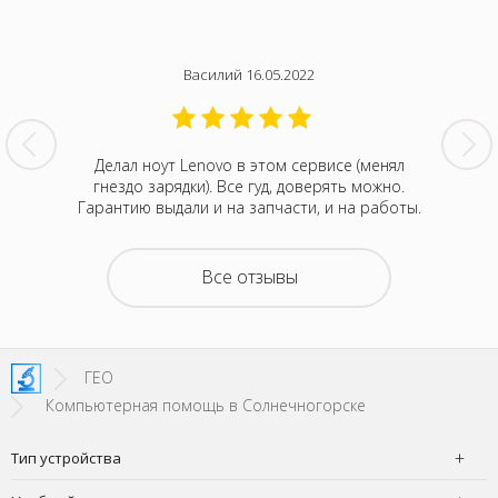
Василий 16.05.2022
нтина за
Делал ноут Lenovo в этом сервисе (менял
Была с
ванивали
гнездо зарядки). Все гуд, доверять можно.
сентября
акие-то
Гарантию выдали и на запчасти, и на работы.
котора
зывали
Retina
на все
покупка
о цене и
неск
Все отзывы
та. Это
понра
- понять,
успокоил
 новой.
можно д
енное
не деше
SI!
зато м
ГЕО
Компьютерная помощь в Солнечногорске
Тип устройства