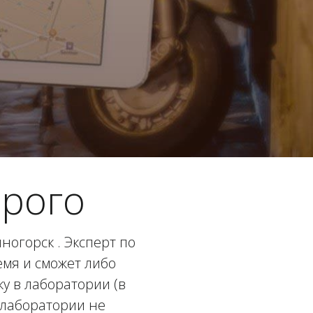
орого
ногорск . Эксперт по
емя и сможет либо
у в лаборатории (в
 лаборатории не