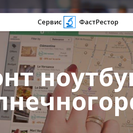
Сервис
ФастРестор
нт ноутбу
лнечногор