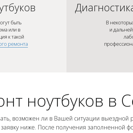
утбуков
Диагностик
огут быть
В некоторых
ома или в
и дальней
ция к такой
лаб
ого ремонта
профессион
нт ноутбуков в 
нать, возможен ли в Вашей ситуации выездной 
е заявку ниже. После получения заполненной ф