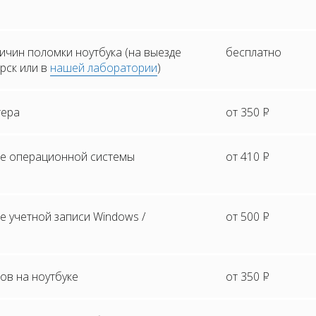
ичин поломки ноутбука (на выезде
бесплатно
орск или в
нашей лаборатории
)
тера
от 350
Р
е операционной системы
от 410
Р
 учетной записи Windows /
от 500
Р
ов на ноутбуке
от 350
Р