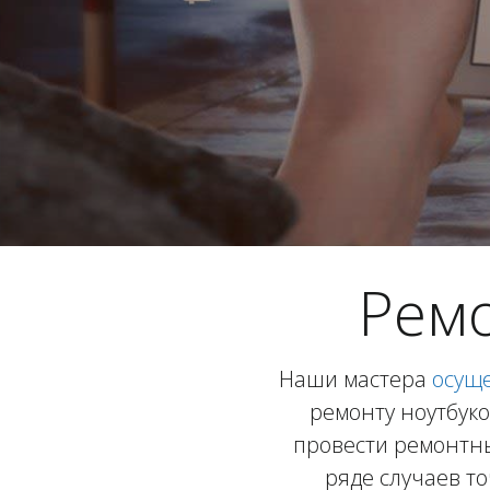
Ремо
Наши мастера
осущ
ремонту ноутбуко
провести ремонтны
ряде случаев т