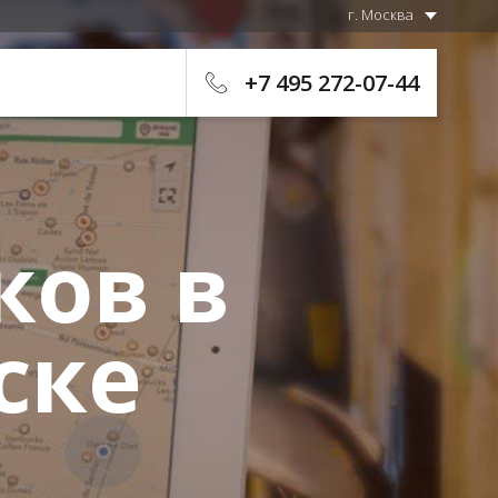
г. Москва
+7 495 272-07-44
ков в
ске