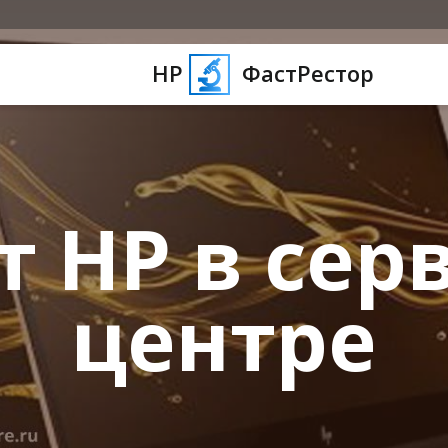
HP
ФастРестор
т HP в сер
центре