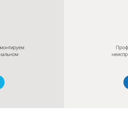
емонтируем
Проф
ональном
неиспр