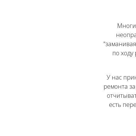
Многи
неопра
"заманивая
по ходу 
У нас при
ремонта за
отчитыват
есть пер