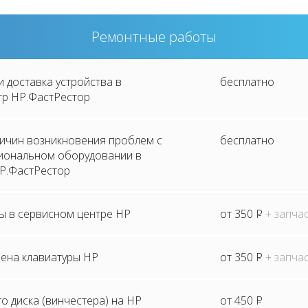
Ремонтные работы
и доставка устройства в
бесплатно
тр HP.ФастРестор
ричин возникновения проблем с
бесплатно
иональном оборудовании в
P.ФастРестор
ы в сервисном центре HP
от 350
P
+ запча
мена клавиатуры HP
от 350
P
+ запча
о диска (винчестера) на HP
от 450
P