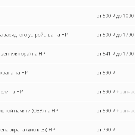
от 500
P
до 1000
а зарядного устройства на HP
от 500
P
до 1790
(вентилятора) на HP
от 541
P
до 1700
экрана на HP
от 590
P
нели на HP
от 590
P
+ запча
ивной памяти (ОЗУ) на HP
от 590
P
+ запча
ена экрана (дисплея) HP
от 790
P