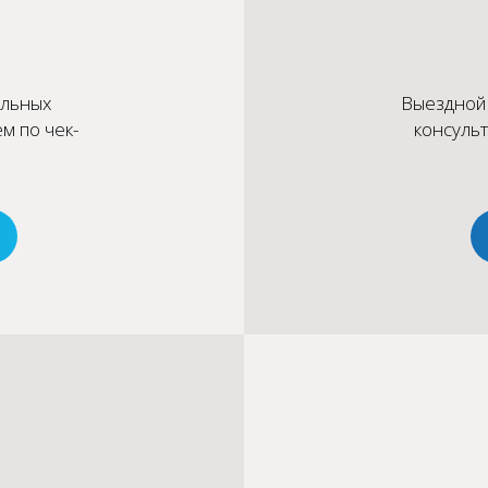
альных
Выездной
м по чек-
консуль