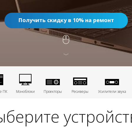
Получить скидку в 10% на ремонт
е ПК
Моноблоки
Проекторы
Ресиверы
Усилители звука
ыберите устройст