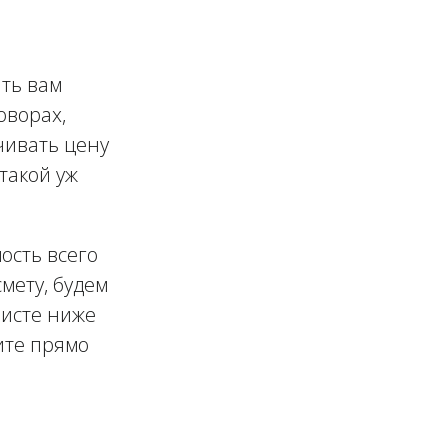
ть вам
оворах,
чивать цену
 такой уж
ость всего
мету, будем
листе ниже
ите прямо