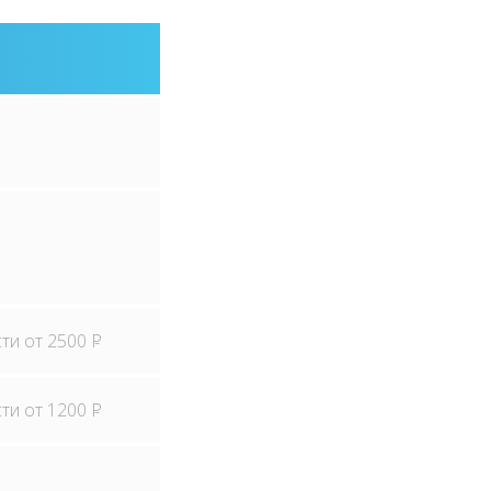
сти от 2500
P
сти от 1200
P