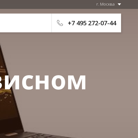
г. Москва
+7 495 272-07-44
висном