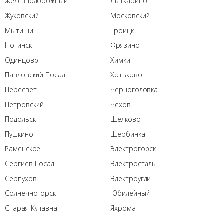
Железнодорожный
Лыткарино
Жуковский
Московский
Мытищи
Троицк
Ногинск
Фрязино
Одинцово
Химки
Павловский Посад
Хотьково
Пересвет
Черноголовка
Петровский
Чехов
Подольск
Щелково
Пушкино
Щербинка
Раменское
Электрогорск
Сергиев Посад
Электросталь
Серпухов
Электроугли
Солнечногорск
Юбилейный
Старая Купавна
Яхрома