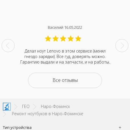
Василий 16.05.2022
нтина за
Делал ноут Lenovo в этом сервисе (менял
Была с
ванивали
гнездо зарядки). Все гуд, доверять можно.
сентября
акие-то
Гарантию выдали и на запчасти, и на работы.
котора
зывали
Retina
на все
покупка
о цене и
неск
Все отзывы
та. Это
понра
- понять,
успокоил
 новой.
можно д
енное
не деше
SI!
зато м
ГЕО
Наро-Фоминск
Ремонт ноутбуков в Наро-Фоминске
Тип устройства