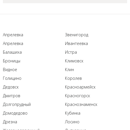
Апрелевка
Звенигород
Апрелевка
Ивантеевка
Балашиха
Истра
Броницы
Климовск
Видное
Клин
Голицино
Королев
Дедовск
Красноармейск
Дмитров
Красногорск
Долгопрудный
Краснознаменск
Домодедово
Кубинка
Дрезна
Лосино