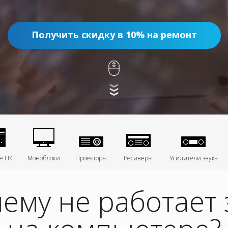
Получить скидку в 10% на ремонт
е ПК
Моноблоки
Проекторы
Ресиверы
Усилители звука
ему не работает 