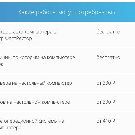
Какие работы могут потребоваться
и доставка компьютера в
бесплатно
тр ФастРестор
ричин, по которым на компьютере
бесплатно
ук
йвера на настольный компьютер
от 390
P
сов на настольном компьютере
от 390
P
е операционной системы на
от 410
P
мпьютере