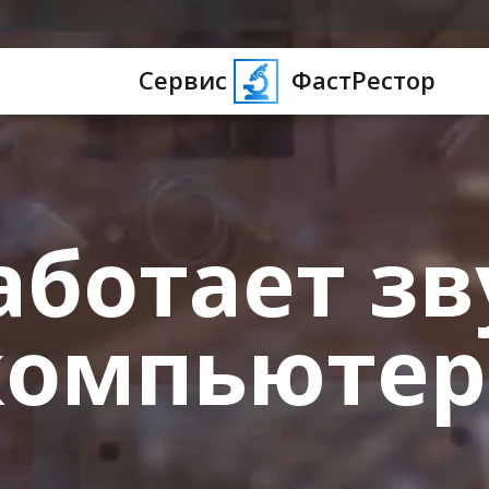
Сервис
ФастРестор
аботает зв
компьютер