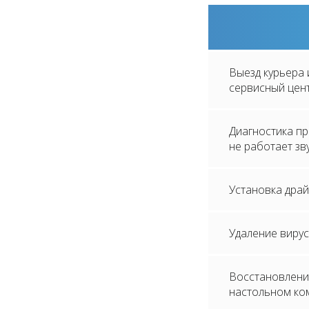
Выезд курьера 
сервисный цен
Диагностика п
не работает зв
Установка дра
Удаление виру
Восстановлени
настольном ко