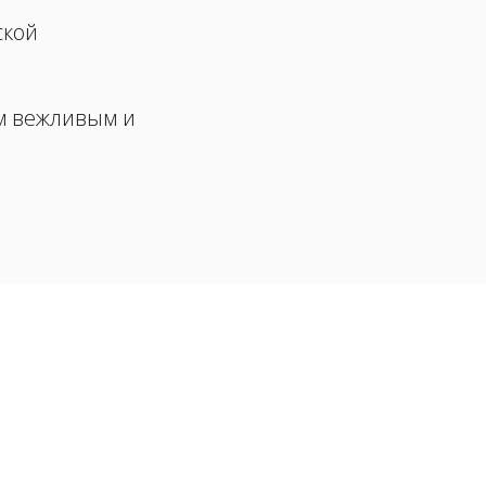
ской
м вежливым и