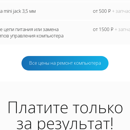
mini jack 3,5 мм
от 500
P
+ запча
е цепи питания или замена
от 1500
P
+ запч
ипов управления компьютера
Все цены на ремонт компьютера
Платите только
за результат!