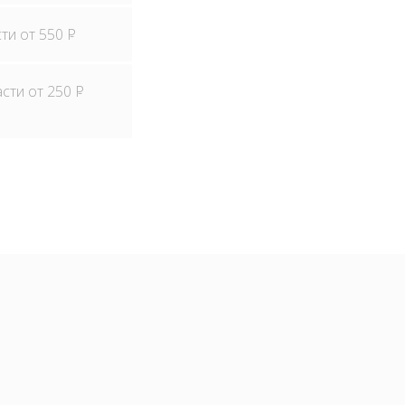
сти от 550
P
асти от 250
P