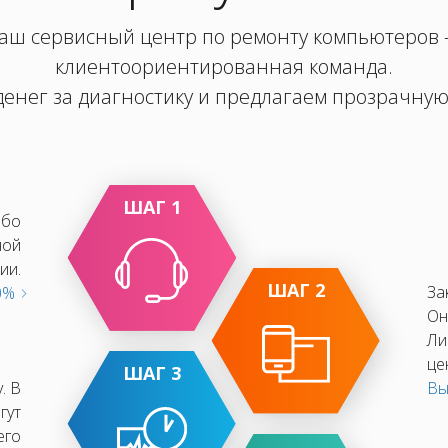
аш сервисный центр по ремонту компьютеров
клиентоориентированная команда.
енег за диагностику и предлагаем прозрачную
ШАГ 1
ибо
ной
ии.
ШАГ 2
За
10%
Он
Ли
це
ШАГ 3
. В
Вы
гут
его