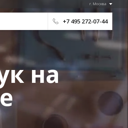
г. Москва
+7 495 272-07-44
ук на
е