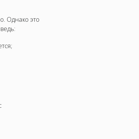
о. Однако это
ведь:
тся;
с