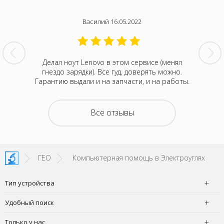
Василий 16.05.2022
нтина за
Делал ноут Lenovo в этом сервисе (менял
Была с
ванивали
гнездо зарядки). Все гуд, доверять можно.
сентября
акие-то
Гарантию выдали и на запчасти, и на работы.
котора
зывали
Retina
на все
покупка
о цене и
неск
Все отзывы
та. Это
понра
- понять,
успокоил
 новой.
можно д
енное
не деше
SI!
зато м
ГЕО
Компьютерная помощь в Электроуглях
Тип устройства
Удобный поиск
Только у нас