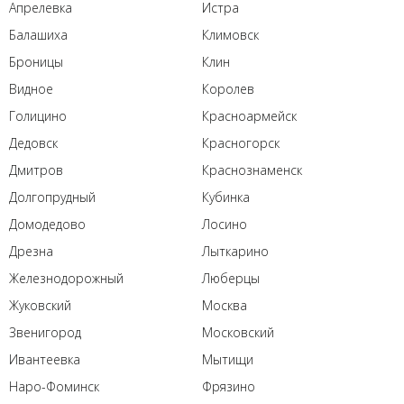
Апрелевка
Истра
Балашиха
Климовск
Броницы
Клин
Видное
Королев
Голицино
Красноармейск
Дедовск
Красногорск
Дмитров
Краснознаменск
Долгопрудный
Кубинка
Домодедово
Лосино
Дрезна
Лыткарино
Железнодорожный
Люберцы
Жуковский
Москва
Звенигород
Московский
Ивантеевка
Мытищи
Наро-Фоминск
Фрязино