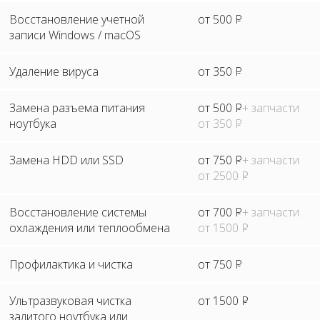
Восстановление учетной
от 500
Р
записи Windows / macOS
Удаление вируса
от 350
Р
Замена разъема питания
от 500
Р
+ запчасти
ноутбука
от 350
Р
Замена HDD или SSD
от 750
Р
+ запчасти
от 2500
Р
Восстановление системы
от 700
Р
+ запчасти
охлаждения или теплообмена
от 1500
Р
Профилактика и чистка
от 750
Р
Ультразвуковая чистка
от 1500
Р
залитого ноутбука или