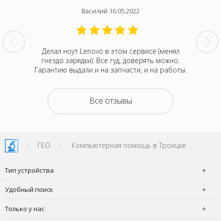
Василий 16.05.2022
нтина за
Делал ноут Lenovo в этом сервисе (менял
Была с
ванивали
гнездо зарядки). Все гуд, доверять можно.
сентября
акие-то
Гарантию выдали и на запчасти, и на работы.
котора
зывали
Retina
на все
покупка
о цене и
неск
Все отзывы
та. Это
понра
- понять,
успокоил
 новой.
можно д
енное
не деше
SI!
зато м
ГЕО
Компьютерная помощь в Троицке
Тип устройства
Удобный поиск
Только у нас