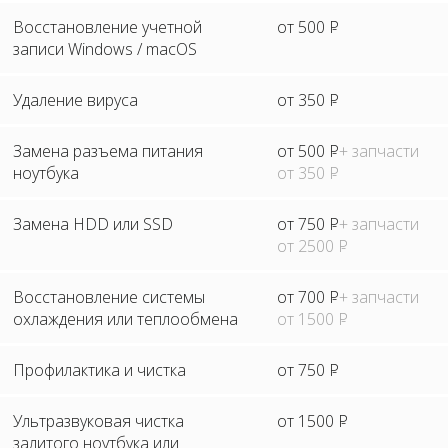
Восстановление учетной
от 500
Р
записи Windows / macOS
Удаление вируса
от 350
Р
Замена разъема питания
от 500
Р
+ запчасти
ноутбука
от 350
Р
Замена HDD или SSD
от 750
Р
+ запчасти
от 2500
Р
Восстановление системы
от 700
Р
+ запчасти
охлаждения или теплообмена
от 1500
Р
Профилактика и чистка
от 750
Р
Ультразвуковая чистка
от 1500
Р
залитого ноутбука или