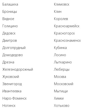
Балашиха
Климовск
Броницы
Клин
Видное
Королев
Голицино
Красноармейск
Дедовск
Красногорск
Дмитров
Краснознаменск
Долгопрудный
Кубинка
Домодедово
Лосино
Дрезна
Лыткарино
Железнодорожный
Люберцы
Жуковский
Москва
Звенигород
Московский
Ивантеевка
Мытищи
Наро-Фоминск
Химки
Ногинск
Хотьково