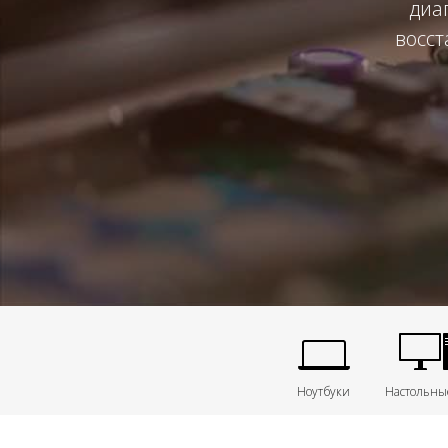
диа
восст
Ноутбуки
Настольны