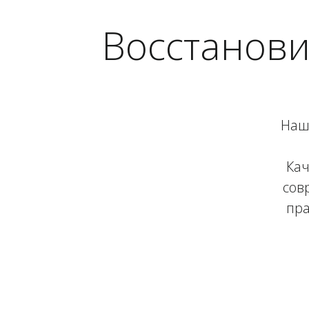
Восстанови
Наш 
Кач
сов
пра