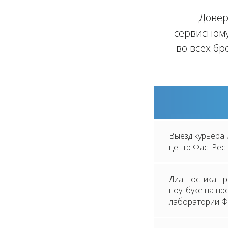
Довер
сервисному
во всех бр
Выезд курьера 
центр ФастРес
Диагностика п
ноутбуке на п
лаборатории Ф