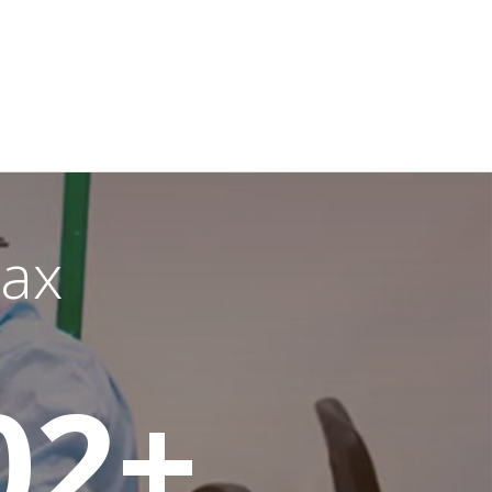
ах
02
+