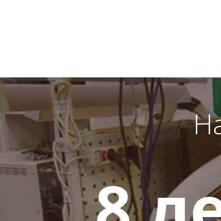
Н
8
ле