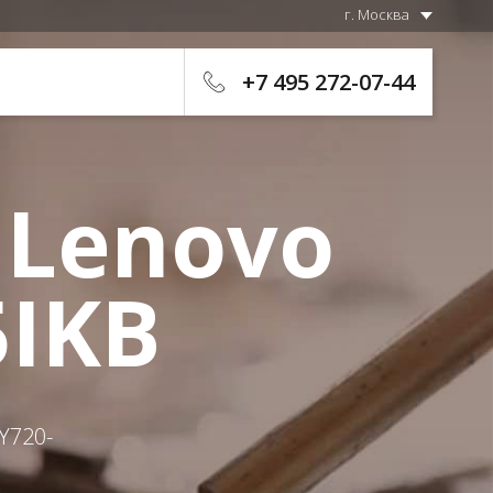
г. Москва
+7 495 272-07-44
 Lenovo
5IKB
Y720-
й