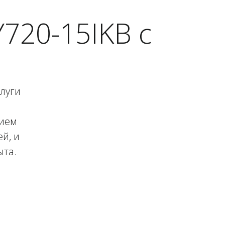
720-15IKB с
слуги
нием
й, и
ыта.