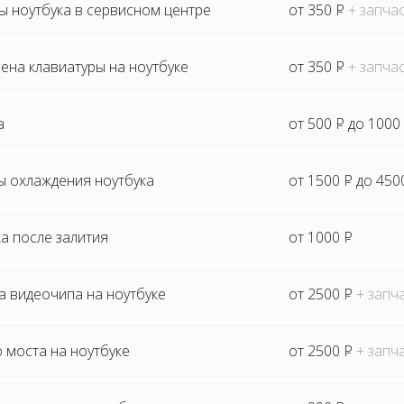
ы ноутбука в сервисном центре
от 350
P
+ запча
ена клавиатуры на ноутбуке
от 350
P
+ запча
а
от 500
P
до 1000
ы охлаждения ноутбука
от 1500
P
до 450
а после залития
от 1000
P
а видеочипа на ноутбуке
от 2500
P
+ запч
 моста на ноутбуке
от 2500
P
+ запч