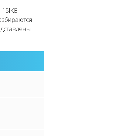
-15IKB
разбираются
редставлены