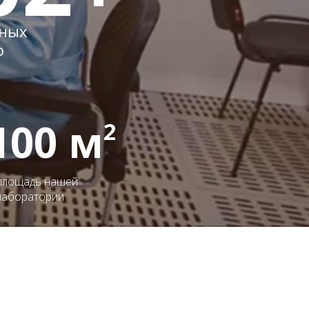
ных
о
100 м
2
площадь нашей
лаборатории