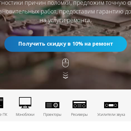
гностики причин поломки, предложим точную с
ановительных работ, предоставим гарантию до
на услуги ремонта.
Получить скидку в 10% на ремонт
е ПК
Моноблоки
Проекторы
Ресиверы
Усилители звука