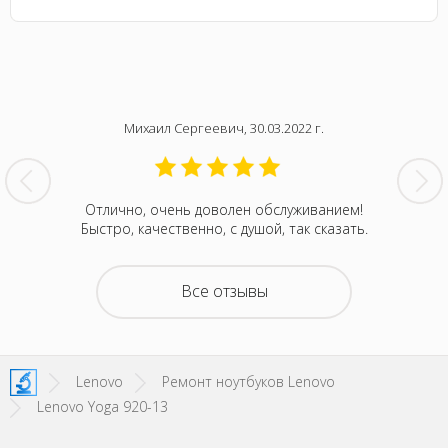
Михаил Сергеевич, 30.03.2022 г.
рестала
Отлично, очень доволен обслуживанием!
2 раз
 выкинуть
Быстро, качественно, с душой, так сказать.
Пр
 обзвонил
u мне
монт.
Все отзывы
ак бык,
Lenovo
Ремонт ноутбуков Lenovo
Lenovo Yoga 920-13