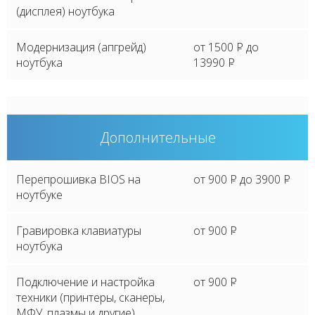
(дисплея) ноутбука
Модернизация (апгрейд)
от 1500
P
до
ноутбука
13990
P
Дополнительные
Перепрошивка BIOS на
от 900
P
до 3900
P
ноутбуке
Гравировка клавиатуры
от 900
P
ноутбука
Подключение и настройка
от 900
P
техники (принтеры, сканеры,
МФУ, плазмы и другие)