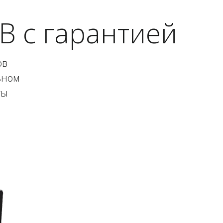
B с гарантией
ов
ьном
ты