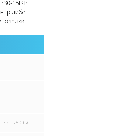
330-15IKB.
ентр либо
еполадки.
сти от 2500
P