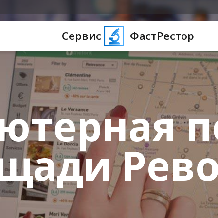
Сервис
ФастРестор
ютерная 
ощади Рев