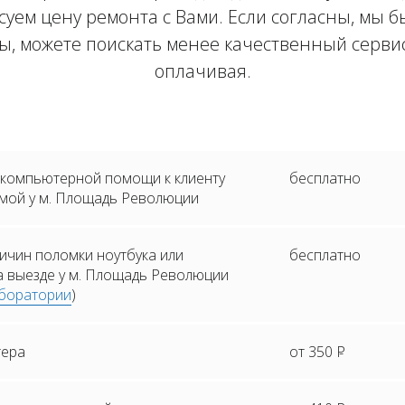
суем цену ремонта с Вами. Если согласны, мы 
ны, можете поискать менее качественный сервис
оплачивая.
 компьютерной помощи к клиенту
бесплатно
омой у м. Площадь Революции
ичин поломки ноутбука или
бесплатно
а выезде у м. Площадь Революции
боратории
)
тера
от 350
Р