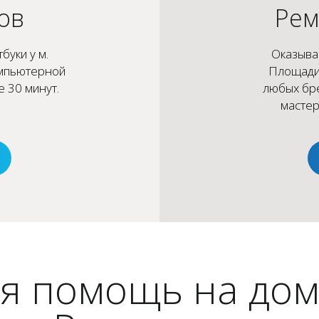
ов
Рем
буки у м.
Оказыва
омпьютерной
Площади
 30 минут.
любых бр
.
мастер
я помощь на дом