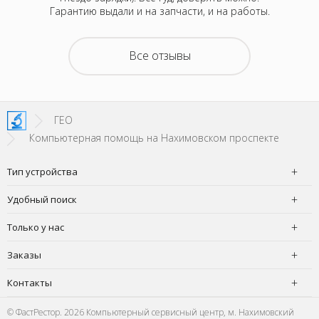
акие-то
Гарантию выдали и на запчасти, и на работы.
котора
зывали
Retina
на все
покупка
о цене и
неск
Все отзывы
та. Это
понра
- понять,
успокоил
 новой.
можно д
енное
не деше
SI!
зато м
ГЕО
Компьютерная помощь на Нахимовском проспекте
Тип устройства
Удобный поиск
Только у нас
Заказы
Контакты
© ФастРестор. 2026 Компьютерный сервисный центр, м. Нахимовский