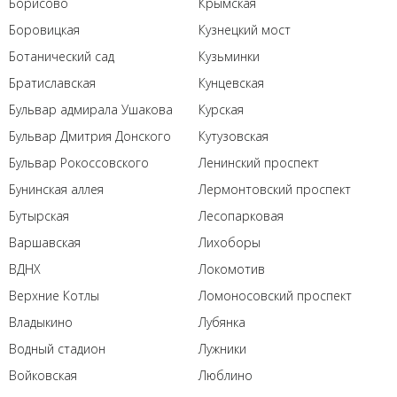
Борисово
Крымская
Боровицкая
Кузнецкий мост
Ботанический сад
Кузьминки
Братиславская
Кунцевская
Бульвар адмирала Ушакова
Курская
Бульвар Дмитрия Донского
Кутузовская
Бульвар Рокоссовского
Ленинский проспект
Бунинская аллея
Лермонтовский проспект
Бутырская
Лесопарковая
Варшавская
Лихоборы
ВДНХ
Локомотив
Верхние Котлы
Ломоносовский проспект
Владыкино
Лубянка
Водный стадион
Лужники
Войковская
Люблино