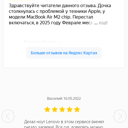
Василий 16.05.2022
нтина за
Делал ноут Lenovo в этом сервисе (менял
Была с
ванивали
гнездо зарядки). Все гуд, доверять можно.
сентября