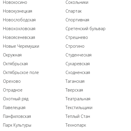
Новокосино
Сокольники
Новокузнецкая
Спартак
Новослободская
Спортивная
Новохохловская
Сретенский бульвар
Новоясеневская
Стрешнево
Новые Черемушки
Строгино
Окружная
Студенческая
Октябрьская
Сухаревская
Октябрьское поле
Сходненская
Орехово
Таганская
Отрадное
Тверская
Охотный ряд
Театральная
Павелецкая
Текстильщики
Панфиловская
Теплый Стан
Парк Культуры
Технопарк