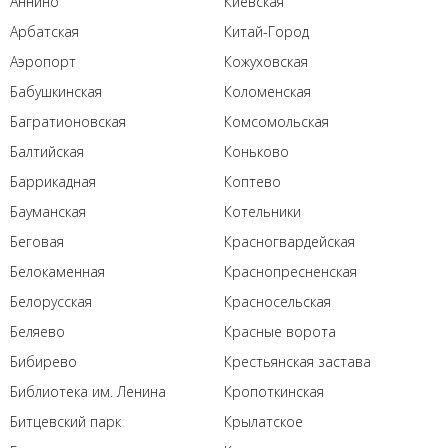
Аннино
Киевская
Арбатская
Китай-Город
Аэропорт
Кожуховская
Бабушкинская
Коломенская
Багратионовская
Комсомольская
Балтийская
Коньково
Баррикадная
Коптево
Бауманская
Котельники
Беговая
Красногвардейская
Белокаменная
Краснопресненская
Белорусская
Красносельская
Беляево
Красные ворота
Бибирево
Крестьянская застава
Библиотека им. Ленина
Кропоткинская
Битцевский парк
Крылатское