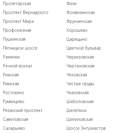
Пролетарская
Фили
Проспект Вернадского
Фонвизинская
Проспект Мира
Фрунзенская
Профсоюзная
Хорошёво
Пушкинская
Царицыно
Пятницкое шоссе
Цветной бульвар
Раменки
Черкизовская
Речной вокзал
Чертановская
Рижская
Чеховская
Римская
Чистые пруды
Ростокино
Чкаловская
Румянцево
Шаболовская
Рязанский проспект
Шелепиха
Савеловская
Шипиловская
Саларьево
Шоссе Энтузиастов