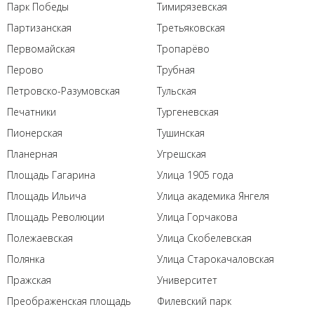
Парк Победы
Тимирязевская
Партизанская
Третьяковская
Первомайская
Тропарёво
Перово
Трубная
Петровско-Разумовская
Тульская
Печатники
Тургеневская
Пионерская
Тушинская
Планерная
Угрешская
Площадь Гагарина
Улица 1905 года
Площадь Ильича
Улица академика Янгеля
Площадь Революции
Улица Горчакова
Полежаевская
Улица Скобелевская
Полянка
Улица Старокачаловская
Пражская
Университет
Преображенская площадь
Филевский парк