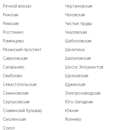
Речной вокзал
Чертановская
Рижская
Чеховская
Римская
Чистые пруды
Ростокино
Чкаловская
Румянцево
Шаболовская
Рязанский проспект
Шелепиха
Савеловская
Шипиловская
Саларьево
Шоссе Энтузиастов
Свиблово
Щелковская
Севастопольская
Щукинская
Семеновская
Электрозаводская
Серпуховская
Юго-Западная
Славянский бульвар
Южная
Смоленская
Ясенево
Сокол