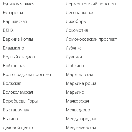
Бунинская аллея
Лермонтовский проспект
Бутырская
Лесопарковая
Варшавская
Лихоборы
ВДНХ
Локомотив
Верхние Котлы
Ломоносовский проспект
Владыкино
Лубянка
Водный стадион
Лужники
Войковская
Люблино
Волгоградский проспект
Марксистская
Волжская
Марьина роща
Волоколамская
Марьино
Воробьевы Горы
Маяковская
Выставочная
Медведково
Выхино
Международная
Деловой центр
Менделеевская