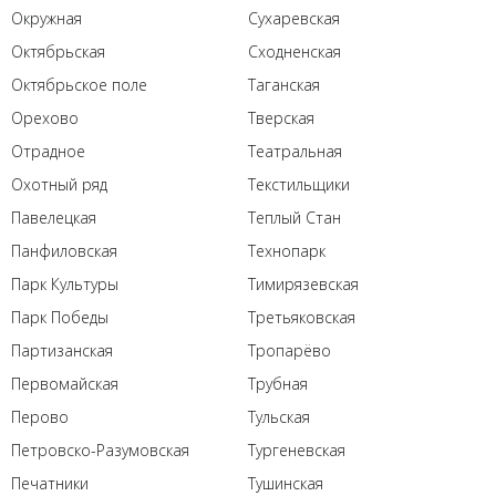
Окружная
Сухаревская
Октябрьская
Сходненская
Октябрьское поле
Таганская
Орехово
Тверская
Отрадное
Театральная
Охотный ряд
Текстильщики
Павелецкая
Теплый Стан
Панфиловская
Технопарк
Парк Культуры
Тимирязевская
Парк Победы
Третьяковская
Партизанская
Тропарёво
Первомайская
Трубная
Перово
Тульская
Петровско-Разумовская
Тургеневская
Печатники
Тушинская