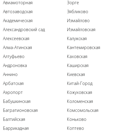
Авиамоторная
Зорге
Автозаводская
Зябликово
Академическая
Измайлово
Александровский сад
Измайловская
Алексеевская
Калужская
Алма-Атинская
Кантемировская
Алтуфьево
Каховская
Андроновка
Каширская
Аннино
Киевская
Арбатская
Китай-Город
Аэропорт
Кожуховская
Бабушкинская
Коломенская
Багратионовская
Комсомольская
Балтийская
Коньково
Баррикадная
Коптево