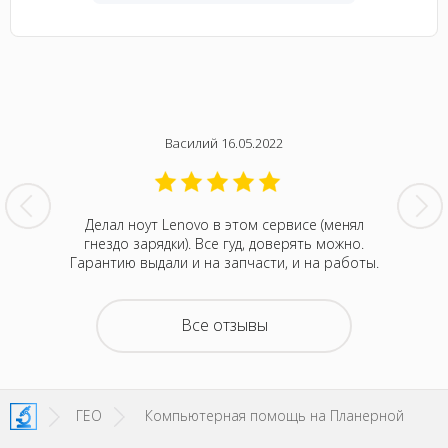
Василий 16.05.2022
нтина за
Делал ноут Lenovo в этом сервисе (менял
Была с
ванивали
гнездо зарядки). Все гуд, доверять можно.
сентября
акие-то
Гарантию выдали и на запчасти, и на работы.
котора
зывали
Retina
на все
покупка
о цене и
неск
Все отзывы
та. Это
понра
- понять,
успокоил
 новой.
можно д
енное
не деше
SI!
зато м
ГЕО
Компьютерная помощь на Планерной