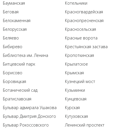
Бауманская
Котельники
Беговая
Красногвардейская
Белокаменная
Краснопресненская
Белорусская
Красносельская
Беляево
Красные ворота
Бибирево
Крестьянская застава
Библиотека им. Ленина
Кропоткинская
Битцевский парк
Крылатское
Борисово
Крымская
Боровицкая
Кузнецкий мост
Ботанический сад
Кузьминки
Братиславская
Кунцевская
Бульвар адмирала Ушакова
Курская
Бульвар Дмитрия Донского
Кутузовская
Бульвар Рокоссовского
Ленинский проспект