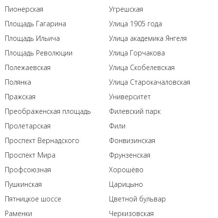
Пионерская
Угрешская
Площадь Гагарина
Улица 1905 года
Площадь Ильича
Улица академика Янгеля
Площадь Революции
Улица Горчакова
Полежаевская
Улица Скобелевская
Полянка
Улица Старокачаловская
Пражская
Университет
Преображенская площадь
Филевский парк
Пролетарская
Фили
Проспект Вернадского
Фонвизинская
Проспект Мира
Фрунзенская
Профсоюзная
Хорошёво
Пушкинская
Царицыно
Пятницкое шоссе
Цветной бульвар
Раменки
Черкизовская