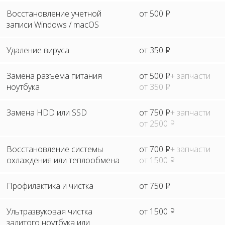
Восстановление учетной
от 500
Р
записи Windows / macOS
Удаление вируса
от 350
Р
Замена разъема питания
от 500
Р
+ запчасти
ноутбука
от 350
Р
Замена HDD или SSD
от 750
Р
+ запчасти
от 2500
Р
Восстановление системы
от 700
Р
+ запчасти
охлаждения или теплообмена
от 1500
Р
Профилактика и чистка
от 750
Р
Ультразвуковая чистка
от 1500
Р
залитого ноутбука или