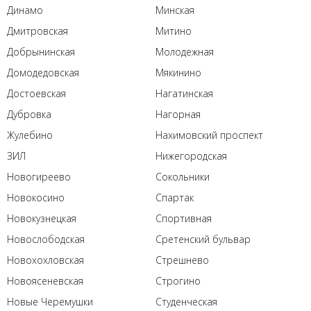
Динамо
Минская
Дмитровская
Митино
Добрынинская
Молодежная
Домодедовская
Мякинино
Достоевская
Нагатинская
Дубровка
Нагорная
Жулебино
Нахимовский проспект
ЗИЛ
Нижегородская
Новогиреево
Сокольники
Новокосино
Спартак
Новокузнецкая
Спортивная
Новослободская
Сретенский бульвар
Новохохловская
Стрешнево
Новоясеневская
Строгино
Новые Черемушки
Студенческая