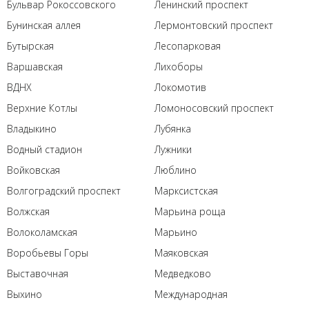
Бульвар Рокоссовского
Ленинский проспект
Бунинская аллея
Лермонтовский проспект
Бутырская
Лесопарковая
Варшавская
Лихоборы
ВДНХ
Локомотив
Верхние Котлы
Ломоносовский проспект
Владыкино
Лубянка
Водный стадион
Лужники
Войковская
Люблино
Волгоградский проспект
Марксистская
Волжская
Марьина роща
Волоколамская
Марьино
Воробьевы Горы
Маяковская
Выставочная
Медведково
Выхино
Международная