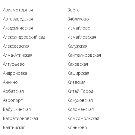
Авиамоторная
Зорге
Автозаводская
Зябликово
Академическая
Измайлово
Александровский сад
Измайловская
Алексеевская
Калужская
Алма-Атинская
Кантемировская
Алтуфьево
Каховская
Андроновка
Каширская
Аннино
Киевская
Арбатская
Китай-Город
Аэропорт
Кожуховская
Бабушкинская
Коломенская
Багратионовская
Комсомольская
Балтийская
Коньково