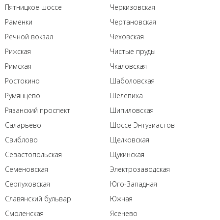
Пятницкое шоссе
Черкизовская
Раменки
Чертановская
Речной вокзал
Чеховская
Рижская
Чистые пруды
Римская
Чкаловская
Ростокино
Шаболовская
Румянцево
Шелепиха
Рязанский проспект
Шипиловская
Саларьево
Шоссе Энтузиастов
Свиблово
Щелковская
Севастопольская
Щукинская
Семеновская
Электрозаводская
Серпуховская
Юго-Западная
Славянский бульвар
Южная
Смоленская
Ясенево