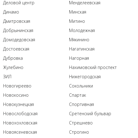
Деловой центр
Менделеевская
Динамо
Минская
Дмитровская
Митино
Добрынинская
Молодежная
Домодедовская
Мякинино
Достоевская
Нагатинская
Дубровка
Нагорная
Жулебино
Нахимовский проспект
ЗИЛ
Нижегородская
Новогиреево
Сокольники
Новокосино
Спартак
Новокузнецкая
Спортивная
Новослободская
Сретенский бульвар
Новохохловская
Стрешнево
Новоясеневская
Строгино