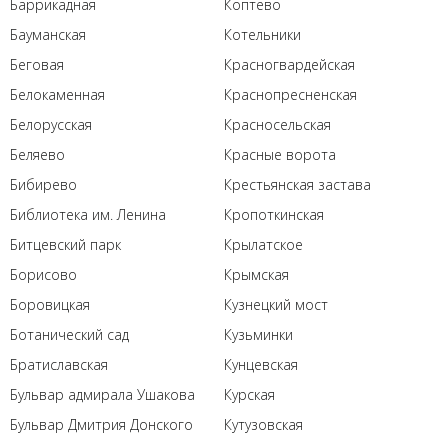
Баррикадная
Коптево
Бауманская
Котельники
Беговая
Красногвардейская
Белокаменная
Краснопресненская
Белорусская
Красносельская
Беляево
Красные ворота
Бибирево
Крестьянская застава
Библиотека им. Ленина
Кропоткинская
Битцевский парк
Крылатское
Борисово
Крымская
Боровицкая
Кузнецкий мост
Ботанический сад
Кузьминки
Братиславская
Кунцевская
Бульвар адмирала Ушакова
Курская
Бульвар Дмитрия Донского
Кутузовская