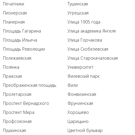
Печатники
Тушинская
Пионерская
Угрешская
Планерная
Улица 1905 года
Площадь Гагарина
Улица академика Янгеля
Площадь Ильича
Улица Горчакова
Площадь Революции
Улица Скобелевская
Полежаевская
Улица Старокачаловская
Полянка
Университет
Пражская
Филевский парк
Преображенская площадь
Фили
Пролетарская
Фонвизинская
Проспект Вернадского
Фрунзенская
Проспект Мира
Хорошёво
Профсоюзная
Царицыно
Пушкинская
Цветной бульвар