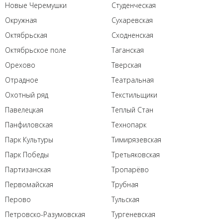
Новые Черемушки
Студенческая
Окружная
Сухаревская
Октябрьская
Сходненская
Октябрьское поле
Таганская
Орехово
Тверская
Отрадное
Театральная
Охотный ряд
Текстильщики
Павелецкая
Теплый Стан
Панфиловская
Технопарк
Парк Культуры
Тимирязевская
Парк Победы
Третьяковская
Партизанская
Тропарёво
Первомайская
Трубная
Перово
Тульская
Петровско-Разумовская
Тургеневская