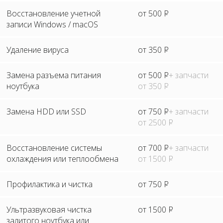
Восстановление учетной
от 500
Р
записи Windows / macOS
Удаление вируса
от 350
Р
Замена разъема питания
от 500
Р
+ запчасти
ноутбука
от 350
Р
Замена HDD или SSD
от 750
Р
+ запчасти
от 2500
Р
Восстановление системы
от 700
Р
+ запчасти
охлаждения или теплообмена
от 1500
Р
Профилактика и чистка
от 750
Р
Ультразвуковая чистка
от 1500
Р
залитого ноутбука или