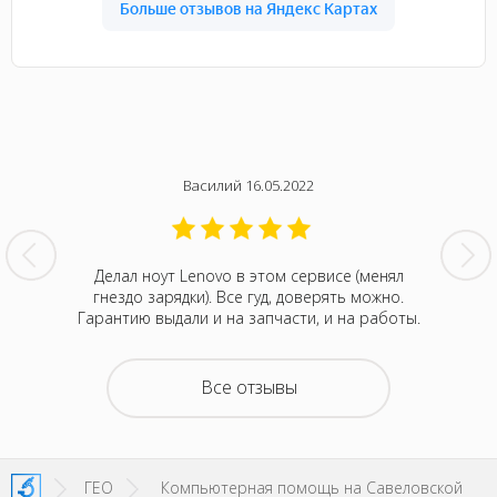
Василий 16.05.2022
нтина за
Делал ноут Lenovo в этом сервисе (менял
Была с
ванивали
гнездо зарядки). Все гуд, доверять можно.
сентября
акие-то
Гарантию выдали и на запчасти, и на работы.
котора
зывали
Retina
на все
покупка
о цене и
неск
Все отзывы
та. Это
понра
- понять,
успокоил
 новой.
можно д
енное
не деше
SI!
зато м
ГЕО
Компьютерная помощь на Савеловской