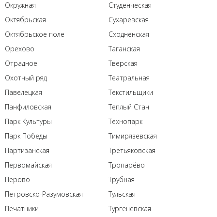
Окружная
Студенческая
Октябрьская
Сухаревская
Октябрьское поле
Сходненская
Орехово
Таганская
Отрадное
Тверская
Охотный ряд
Театральная
Павелецкая
Текстильщики
Панфиловская
Теплый Стан
Парк Культуры
Технопарк
Парк Победы
Тимирязевская
Партизанская
Третьяковская
Первомайская
Тропарёво
Перово
Трубная
Петровско-Разумовская
Тульская
Печатники
Тургеневская