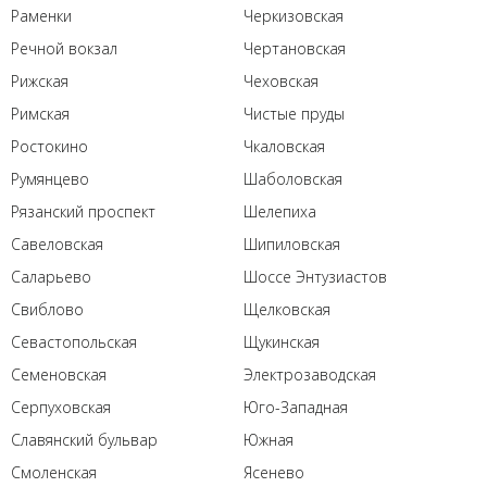
Раменки
Черкизовская
Речной вокзал
Чертановская
Рижская
Чеховская
Римская
Чистые пруды
Ростокино
Чкаловская
Румянцево
Шаболовская
Рязанский проспект
Шелепиха
Савеловская
Шипиловская
Саларьево
Шоссе Энтузиастов
Свиблово
Щелковская
Севастопольская
Щукинская
Семеновская
Электрозаводская
Серпуховская
Юго-Западная
Славянский бульвар
Южная
Смоленская
Ясенево