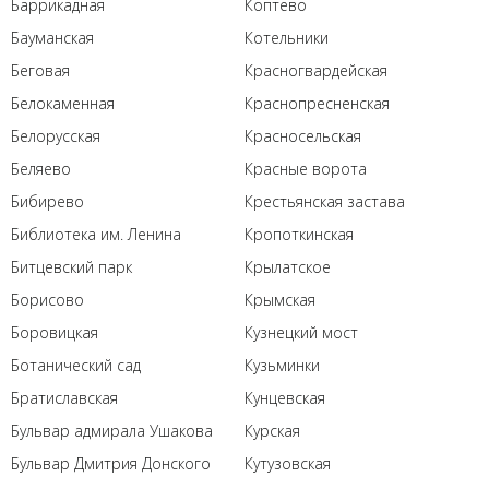
Баррикадная
Коптево
Бауманская
Котельники
Беговая
Красногвардейская
Белокаменная
Краснопресненская
Белорусская
Красносельская
Беляево
Красные ворота
Бибирево
Крестьянская застава
Библиотека им. Ленина
Кропоткинская
Битцевский парк
Крылатское
Борисово
Крымская
Боровицкая
Кузнецкий мост
Ботанический сад
Кузьминки
Братиславская
Кунцевская
Бульвар адмирала Ушакова
Курская
Бульвар Дмитрия Донского
Кутузовская