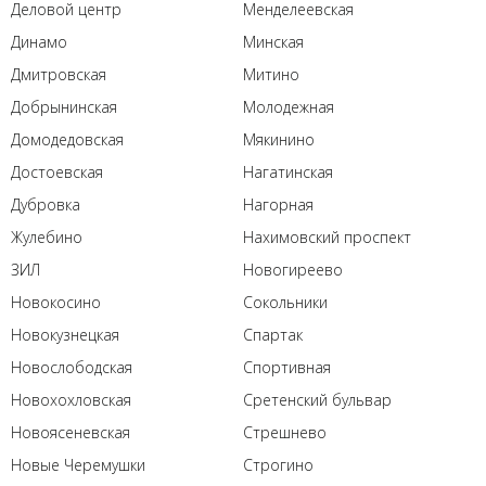
Деловой центр
Менделеевская
Динамо
Минская
Дмитровская
Митино
Добрынинская
Молодежная
Домодедовская
Мякинино
Достоевская
Нагатинская
Дубровка
Нагорная
Жулебино
Нахимовский проспект
ЗИЛ
Новогиреево
Новокосино
Сокольники
Новокузнецкая
Спартак
Новослободская
Спортивная
Новохохловская
Сретенский бульвар
Новоясеневская
Стрешнево
Новые Черемушки
Строгино