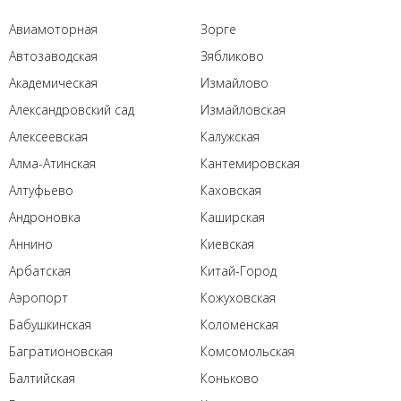
Авиамоторная
Зорге
Автозаводская
Зябликово
Академическая
Измайлово
Александровский сад
Измайловская
Алексеевская
Калужская
Алма-Атинская
Кантемировская
Алтуфьево
Каховская
Андроновка
Каширская
Аннино
Киевская
Арбатская
Китай-Город
Аэропорт
Кожуховская
Бабушкинская
Коломенская
Багратионовская
Комсомольская
Балтийская
Коньково