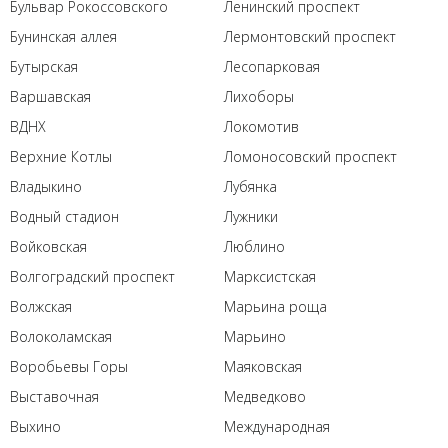
Бульвар Рокоссовского
Ленинский проспект
Бунинская аллея
Лермонтовский проспект
Бутырская
Лесопарковая
Варшавская
Лихоборы
ВДНХ
Локомотив
Верхние Котлы
Ломоносовский проспект
Владыкино
Лубянка
Водный стадион
Лужники
Войковская
Люблино
Волгоградский проспект
Марксистская
Волжская
Марьина роща
Волоколамская
Марьино
Воробьевы Горы
Маяковская
Выставочная
Медведково
Выхино
Международная