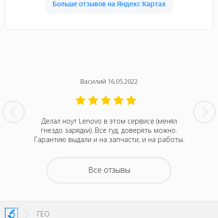
Василий 16.05.2022
нтина за
Делал ноут Lenovo в этом сервисе (менял
Была с
ванивали
гнездо зарядки). Все гуд, доверять можно.
сентября
акие-то
Гарантию выдали и на запчасти, и на работы.
котора
зывали
Retina
на все
покупка
о цене и
неск
Все отзывы
та. Это
понра
- понять,
успокоил
 новой.
можно д
енное
не деше
SI!
зато м
ГЕО