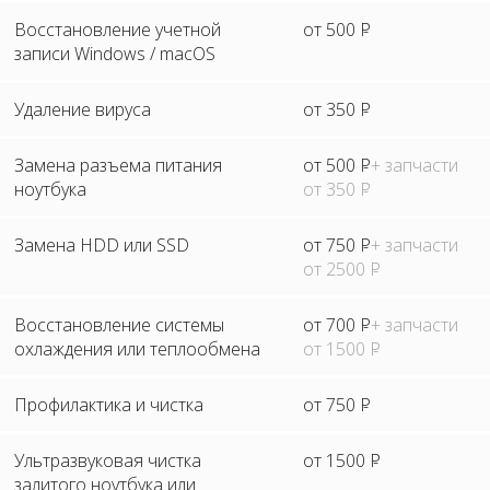
Восстановление учетной
от 500
Р
записи Windows / macOS
Удаление вируса
от 350
Р
Замена разъема питания
от 500
Р
+ запчасти
ноутбука
от 350
Р
Замена HDD или SSD
от 750
Р
+ запчасти
от 2500
Р
Восстановление системы
от 700
Р
+ запчасти
охлаждения или теплообмена
от 1500
Р
Профилактика и чистка
от 750
Р
Ультразвуковая чистка
от 1500
Р
залитого ноутбука или