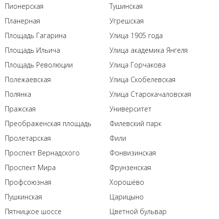
Пионерская
Тушинская
Планерная
Угрешская
Площадь Гагарина
Улица 1905 года
Площадь Ильича
Улица академика Янгеля
Площадь Революции
Улица Горчакова
Полежаевская
Улица Скобелевская
Полянка
Улица Старокачаловская
Пражская
Университет
Преображенская площадь
Филевский парк
Пролетарская
Фили
Проспект Вернадского
Фонвизинская
Проспект Мира
Фрунзенская
Профсоюзная
Хорошёво
Пушкинская
Царицыно
Пятницкое шоссе
Цветной бульвар