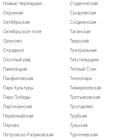
Новые Черемушки
Студенческая
Окружная
Сухаревская
Октябрьская
Сходненская
Октябрьское поле
Таганская
Орехово
Тверская
Отрадное
Театральная
Охотный ряд
Текстильщики
Павелецкая
Теплый Стан
Панфиловская
Технопарк
Парк Культуры
Тимирязевская
Парк Победы
Третьяковская
Партизанская
Тропарёво
Первомайская
Трубная
Перово
Тульская
Петровско-Разумовская
Тургеневская