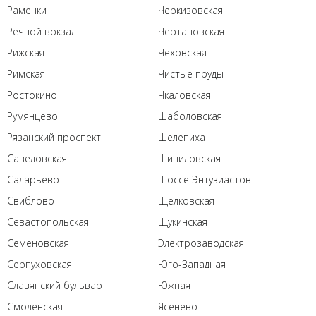
Раменки
Черкизовская
Речной вокзал
Чертановская
Рижская
Чеховская
Римская
Чистые пруды
Ростокино
Чкаловская
Румянцево
Шаболовская
Рязанский проспект
Шелепиха
Савеловская
Шипиловская
Саларьево
Шоссе Энтузиастов
Свиблово
Щелковская
Севастопольская
Щукинская
Семеновская
Электрозаводская
Серпуховская
Юго-Западная
Славянский бульвар
Южная
Смоленская
Ясенево