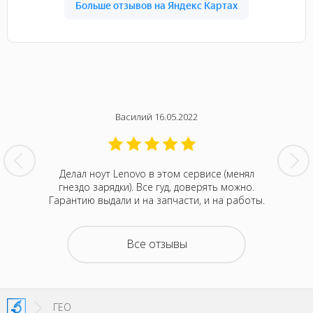
Василий 16.05.2022
нтина за
Делал ноут Lenovo в этом сервисе (менял
Была с
ванивали
гнездо зарядки). Все гуд, доверять можно.
сентября
акие-то
Гарантию выдали и на запчасти, и на работы.
котора
зывали
Retina
на все
покупка
о цене и
неск
Все отзывы
та. Это
понра
- понять,
успокоил
 новой.
можно д
енное
не деше
SI!
зато м
ГЕО