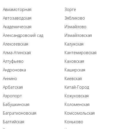
Авиамоторная
Зорге
Автозаводская
Зябликово
Академическая
Измайлово
Александровский сад
Измайловская
Алексеевская
Калужская
Алма-Атинская
Кантемировская
Алтуфьево
Каховская
Андроновка
Каширская
Аннино
Киевская
Арбатская
Китай-Город
Аэропорт
Кожуховская
Бабушкинская
Коломенская
Багратионовская
Комсомольская
Балтийская
Коньково