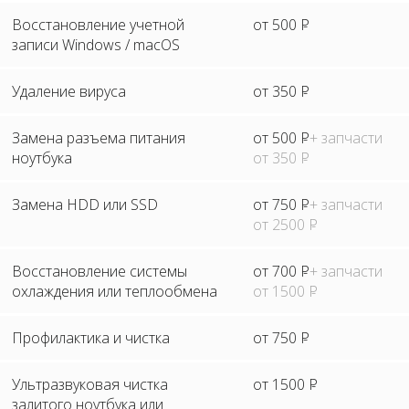
Восстановление учетной
от 500
Р
записи Windows / macOS
Удаление вируса
от 350
Р
Замена разъема питания
от 500
Р
+ запчасти
ноутбука
от 350
Р
Замена HDD или SSD
от 750
Р
+ запчасти
от 2500
Р
Восстановление системы
от 700
Р
+ запчасти
охлаждения или теплообмена
от 1500
Р
Профилактика и чистка
от 750
Р
Ультразвуковая чистка
от 1500
Р
залитого ноутбука или