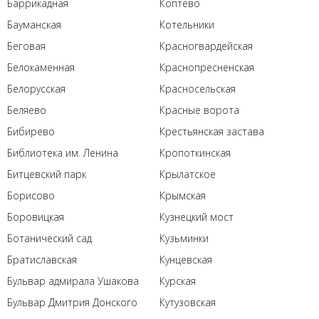
Баррикадная
Коптево
Бауманская
Котельники
Беговая
Красногвардейская
Белокаменная
Краснопресненская
Белорусская
Красносельская
Беляево
Красные ворота
Бибирево
Крестьянская застава
Библиотека им. Ленина
Кропоткинская
Битцевский парк
Крылатское
Борисово
Крымская
Боровицкая
Кузнецкий мост
Ботанический сад
Кузьминки
Братиславская
Кунцевская
Бульвар адмирала Ушакова
Курская
Бульвар Дмитрия Донского
Кутузовская