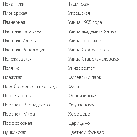
Печатники
Тушинская
Пионерская
Угрешская
Планерная
Улица 1905 года
Площадь Гагарина
Улица академика Янгеля
Площадь Ильича
Улица Горчакова
Площадь Революции
Улица Скобелевская
Полежаевская
Улица Старокачаловская
Полянка
Университет
Пражская
Филевский парк
Преображенская площадь
Фили
Пролетарская
Фонвизинская
Проспект Вернадского
Фрунзенская
Проспект Мира
Хорошёво
Профсоюзная
Царицыно
Пушкинская
Цветной бульвар