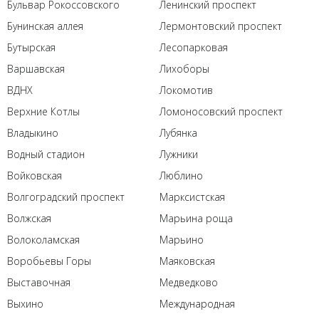
Бульвар Рокоссовского
Ленинский проспект
Бунинская аллея
Лермонтовский проспект
Бутырская
Лесопарковая
Варшавская
Лихоборы
ВДНХ
Локомотив
Верхние Котлы
Ломоносовский проспект
Владыкино
Лубянка
Водный стадион
Лужники
Войковская
Люблино
Волгоградский проспект
Марксистская
Волжская
Марьина роща
Волоколамская
Марьино
Воробьевы Горы
Маяковская
Выставочная
Медведково
Выхино
Международная