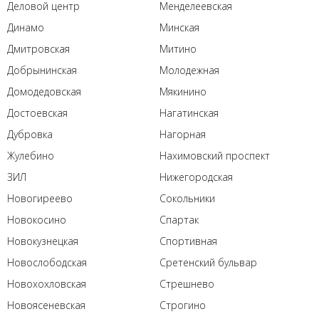
Деловой центр
Менделеевская
Динамо
Минская
Дмитровская
Митино
Добрынинская
Молодежная
Домодедовская
Мякинино
Достоевская
Нагатинская
Дубровка
Нагорная
Жулебино
Нахимовский проспект
ЗИЛ
Нижегородская
Новогиреево
Сокольники
Новокосино
Спартак
Новокузнецкая
Спортивная
Новослободская
Сретенский бульвар
Новохохловская
Стрешнево
Новоясеневская
Строгино