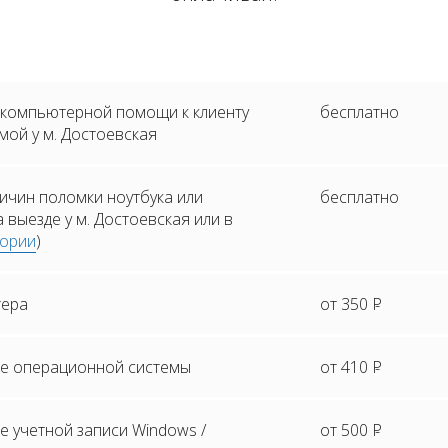
 компьютерной помощи к клиенту
бесплатно
мой у м. Достоевская
ичин поломки ноутбука или
бесплатно
 выезде у м. Достоевская или в
тории
)
тера
от 350
Р
е операционной системы
от 410
Р
 учетной записи Windows /
от 500
Р