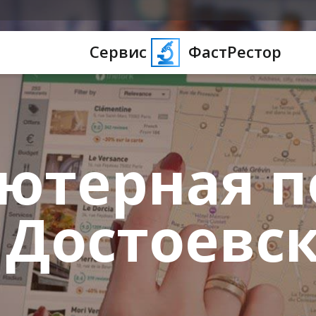
Сервис
ФастРестор
ютерная 
 Достоевс