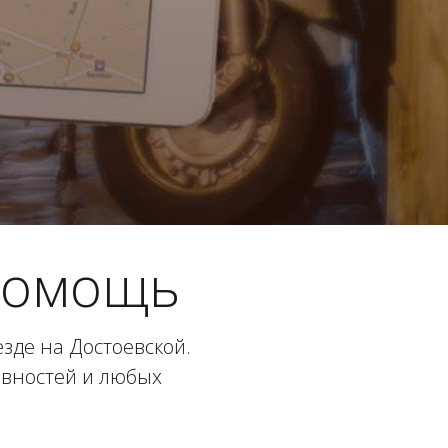
помощь
де на Достоевской.
авностей и любых