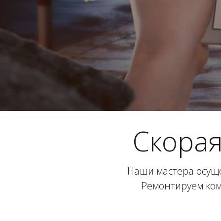
Скора
Наши мастера осущ
Ремонтируем ком