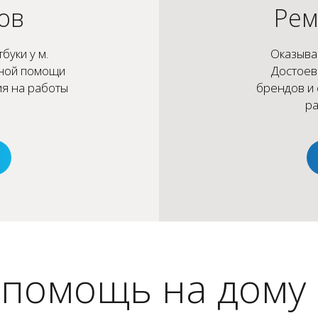
ов
Рем
буки у м.
Оказыва
рной помощи
Достоев
ия на работы
брендов и 
ра
помощь на дому 