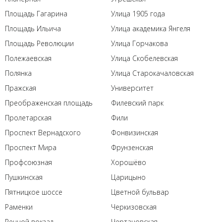
Площадь Гагарина
Улица 1905 года
Площадь Ильича
Улица академика Янгеля
Площадь Революции
Улица Горчакова
Полежаевская
Улица Скобелевская
Полянка
Улица Старокачаловская
Пражская
Университет
Преображенская площадь
Филевский парк
Пролетарская
Фили
Проспект Вернадского
Фонвизинская
Проспект Мира
Фрунзенская
Профсоюзная
Хорошёво
Пушкинская
Царицыно
Пятницкое шоссе
Цветной бульвар
Раменки
Черкизовская
Речной вокзал
Чертановская