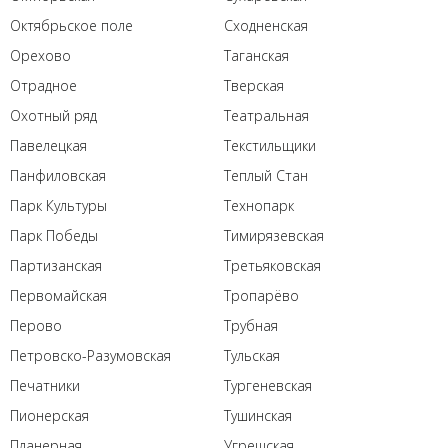
Октябрьское поле
Сходненская
Орехово
Таганская
Отрадное
Тверская
Охотный ряд
Театральная
Павелецкая
Текстильщики
Панфиловская
Теплый Стан
Парк Культуры
Технопарк
Парк Победы
Тимирязевская
Партизанская
Третьяковская
Первомайская
Тропарёво
Перово
Трубная
Петровско-Разумовская
Тульская
Печатники
Тургеневская
Пионерская
Тушинская
Планерная
Угрешская