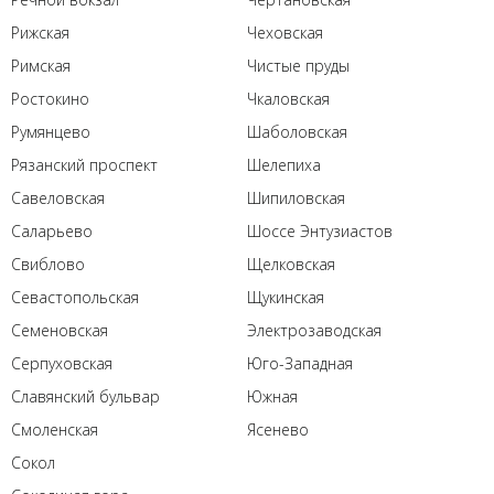
Рижская
Чеховская
Римская
Чистые пруды
Ростокино
Чкаловская
Румянцево
Шаболовская
Рязанский проспект
Шелепиха
Савеловская
Шипиловская
Саларьево
Шоссе Энтузиастов
Свиблово
Щелковская
Севастопольская
Щукинская
Семеновская
Электрозаводская
Серпуховская
Юго-Западная
Славянский бульвар
Южная
Смоленская
Ясенево
Сокол