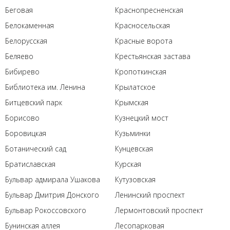
Беговая
Краснопресненская
Белокаменная
Красносельская
Белорусская
Красные ворота
Беляево
Крестьянская застава
Бибирево
Кропоткинская
Библиотека им. Ленина
Крылатское
Битцевский парк
Крымская
Борисово
Кузнецкий мост
Боровицкая
Кузьминки
Ботанический сад
Кунцевская
Братиславская
Курская
Бульвар адмирала Ушакова
Кутузовская
Бульвар Дмитрия Донского
Ленинский проспект
Бульвар Рокоссовского
Лермонтовский проспект
Бунинская аллея
Лесопарковая