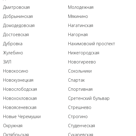
Дмитровская
Молодежная
Добрынинская
Мякинино
Домодедовская
Нагатинская
Достоевская
Нагорная
Дубровка
Нахимовский проспект
Жулебино
Нижегородская
ЗИЛ
Новогиреево
Новокосино
Сокольники
Новокузнецкая
Спартак
Новослободская
Спортивная
Новохохловская
Сретенский бульвар
Новоясеневская
Стрешнево
Новые Черемушки
Строгино
Окружная
Студенческая
Октябрьская
Сухаревская