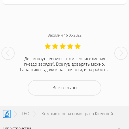
Василий 16.05.2022
нтина за
Делал ноут Lenovo в этом сервисе (менял
Была с
ванивали
гнездо зарядки). Все гуд, доверять можно.
сентября
акие-то
Гарантию выдали и на запчасти, и на работы.
котора
зывали
Retina
на все
покупка
о цене и
неск
Все отзывы
та. Это
понра
- понять,
успокоил
 новой.
можно д
енное
не деше
SI!
зато м
ГЕО
Компьютерная помощь на Киевской
Тип устройства