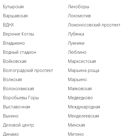
Бутырская
Лихоборы
Варшавская
Локомотив
ВДНХ
Ломоносовский проспект
Верхние Котлы
Лубянка
Владыкино
Лужники
Водный стадион
Люблино
Войковская
Марксистская
Волгоградский проспект
Марьина роща
Волжская
Марьино
Волоколамская
Маяковская
Воробьевы Горы
Медведково
Выставочная
Международная
Выхино
Менделеевская
Деловой центр
Минская
Динамо
Митино