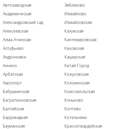
Автозаводская
Зябликово
Академическая
Измайлово
Александровский сад
Измайловская
Алексеевская
Калужская
Алма-Атинская
Кантемировская
Алтуфьево
Каховская
Андроновка
Каширская
Аннино
Китай-Город
Арбатская
Кожуховская
Аэропорт
Коломенская
Бабушкинская
Комсомольская
Багратионовская
Коньково
Балтийская
Коптево
Баррикадная
Котельники
Бауманская
Красногвардейская