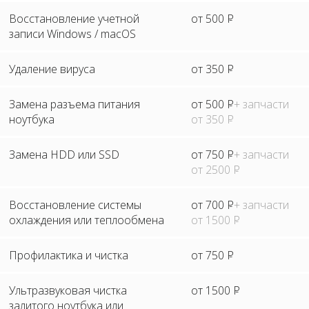
Восстановление учетной
от 500
Р
записи Windows / macOS
Удаление вируса
от 350
Р
Замена разъема питания
от 500
Р
+ запчасти
ноутбука
от 350
Р
Замена HDD или SSD
от 750
Р
+ запчасти
от 2500
Р
Восстановление системы
от 700
Р
+ запчасти
охлаждения или теплообмена
от 1500
Р
Профилактика и чистка
от 750
Р
Ультразвуковая чистка
от 1500
Р
залитого ноутбука или