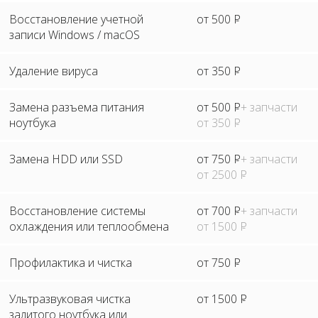
Восстановление учетной
от 500
Р
записи Windows / macOS
Удаление вируса
от 350
Р
Замена разъема питания
от 500
Р
+ запчасти
ноутбука
от 350
Р
Замена HDD или SSD
от 750
Р
+ запчасти
от 2500
Р
Восстановление системы
от 700
Р
+ запчасти
охлаждения или теплообмена
от 1500
Р
Профилактика и чистка
от 750
Р
Ультразвуковая чистка
от 1500
Р
залитого ноутбука или