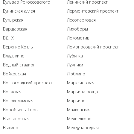
Бульвар Рокоссовского
Ленинский проспект
Бунинская аллея
Лермонтовский проспект
Бутырская
Лесопарковая
Варшавская
Лихоборы
ВДНХ
Локомотив
Верхние Котлы
Ломоносовский проспект
Владыкино
Лубянка
Водный стадион
Лужники
Войковская
Люблино
Волгоградский проспект
Марксистская
Волжская
Марьина роща
Волоколамская
Марьино
Воробьевы Горы
Маяковская
Выставочная
Медведково
Выхино
Международная