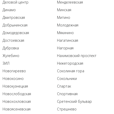
Деловой центр
Менделеевская
Динамо
Минская
Дмитровская
Митино
Добрынинская
Молодежная
Домодедовская
Мякинино
Достоевская
Нагатинская
Дубровка
Нагорная
Жулебино
Нахимовский проспект
ЗИЛ
Нижегородская
Новогиреево
Соколиная гора
Новокосино
Сокольники
Новокузнецкая
Спартак
Новослободская
Спортивная
Новохохловская
Сретенский бульвар
Новоясеневская
Стрешнево