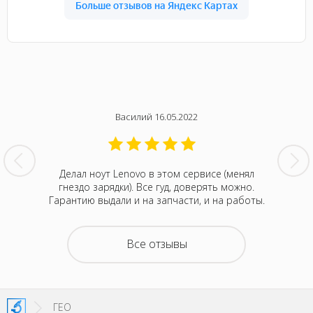
Василий 16.05.2022
нтина за
Делал ноут Lenovo в этом сервисе (менял
Была с
ванивали
гнездо зарядки). Все гуд, доверять можно.
сентября
акие-то
Гарантию выдали и на запчасти, и на работы.
котора
зывали
Retina
на все
покупка
о цене и
неск
Все отзывы
та. Это
понра
- понять,
успокоил
 новой.
можно д
енное
не деше
SI!
зато м
ГЕО