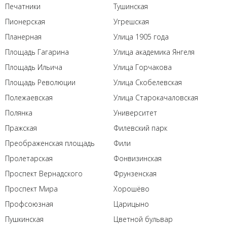
Печатники
Тушинская
Пионерская
Угрешская
Планерная
Улица 1905 года
Площадь Гагарина
Улица академика Янгеля
Площадь Ильича
Улица Горчакова
Площадь Революции
Улица Скобелевская
Полежаевская
Улица Старокачаловская
Полянка
Университет
Пражская
Филевский парк
Преображенская площадь
Фили
Пролетарская
Фонвизинская
Проспект Вернадского
Фрунзенская
Проспект Мира
Хорошёво
Профсоюзная
Царицыно
Пушкинская
Цветной бульвар