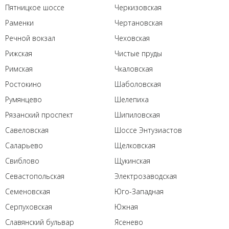
Пятницкое шоссе
Черкизовская
Раменки
Чертановская
Речной вокзал
Чеховская
Рижская
Чистые пруды
Римская
Чкаловская
Ростокино
Шаболовская
Румянцево
Шелепиха
Рязанский проспект
Шипиловская
Савеловская
Шоссе Энтузиастов
Саларьево
Щелковская
Свиблово
Щукинская
Севастопольская
Электрозаводская
Семеновская
Юго-Западная
Серпуховская
Южная
Славянский бульвар
Ясенево