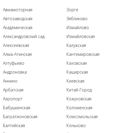
Авиамоторная
Зорге
Автозаводская
Зябликово
Академическая
Измайлово
Александровский сад
Измайловская
Алексеевская
Калужская
Алма-Атинская
Кантемировская
Алтуфьево
Каховская
Андроновка
Каширская
Аннино
Киевская
Арбатская
Китай-Город
Аэропорт
Кожуховская
Бабушкинская
Коломенская
Багратионовская
Комсомольская
Балтийская
Коньково