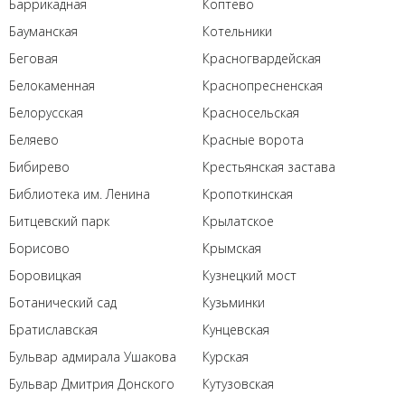
Баррикадная
Коптево
Бауманская
Котельники
Беговая
Красногвардейская
Белокаменная
Краснопресненская
Белорусская
Красносельская
Беляево
Красные ворота
Бибирево
Крестьянская застава
Библиотека им. Ленина
Кропоткинская
Битцевский парк
Крылатское
Борисово
Крымская
Боровицкая
Кузнецкий мост
Ботанический сад
Кузьминки
Братиславская
Кунцевская
Бульвар адмирала Ушакова
Курская
Бульвар Дмитрия Донского
Кутузовская