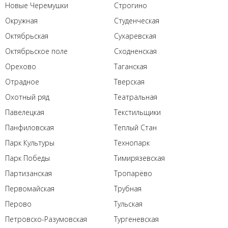
Новые Черемушки
Строгино
Окружная
Студенческая
Октябрьская
Сухаревская
Октябрьское поле
Сходненская
Орехово
Таганская
Отрадное
Тверская
Охотный ряд
Театральная
Павелецкая
Текстильщики
Панфиловская
Теплый Стан
Парк Культуры
Технопарк
Парк Победы
Тимирязевская
Партизанская
Тропарёво
Первомайская
Трубная
Перово
Тульская
Петровско-Разумовская
Тургеневская