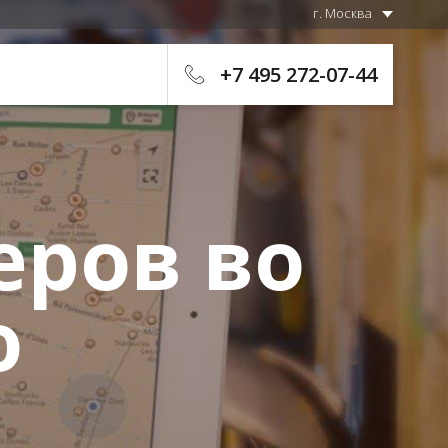
г. Москва
+7 495 272-07-44
еров во
о