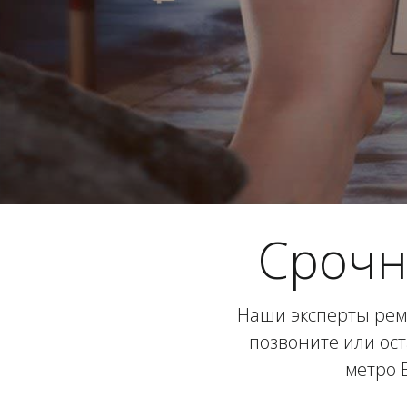
Срочн
Наши эксперты рем
позвоните или ост
метро 