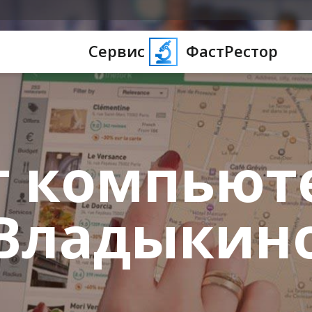
Сервис
ФастРестор
 компьют
Владыкин