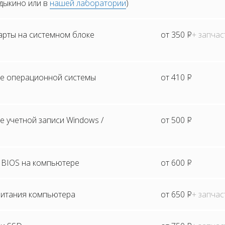
адыкино или в
нашей лаборатории
)
арты на системном блоке
от 350
Р
+ запчас
е операционной системы
от 410
Р
 учетной записи Windows /
от 500
Р
BIOS на компьютере
от 600
Р
питания компьютера
от 650
Р
+ запчас