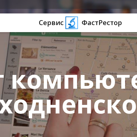
Сервис
ФастРестор
 компьют
ходненск