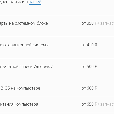
одненская или в
нашей
арты на системном блоке
от 350
Р
+ запчас
е операционной системы
от 410
Р
 учетной записи Windows /
от 500
Р
BIOS на компьютере
от 600
Р
питания компьютера
от 650
Р
+ запчас