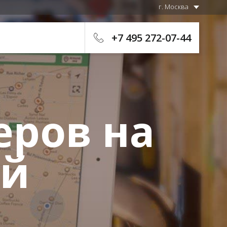
г. Москва
+7 495 272-07-44
еров на
ой