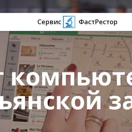
Сервис
ФастРестор
 компьют
ьянской з