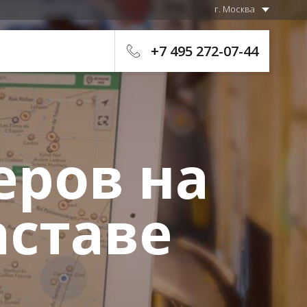
г. Москва
+7 495 272-07-44
еров на
аставе