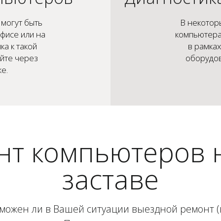
могут быть
В некотор
фисе или на
компьютера
ка к такой
в рамка
айте через
оборудов
е.
нт компьютеров н
заставе
зможен ли в Вашей ситуации выездной ремонт (в