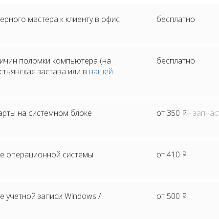
рного мастера к клиенту в офис
бесплатно
ичин поломки компьютера (на
бесплатно
естьянская застава или в
нашей
арты на системном блоке
от 350
Р
+ запчас
е операционной системы
от 410
Р
 учетной записи Windows /
от 500
Р