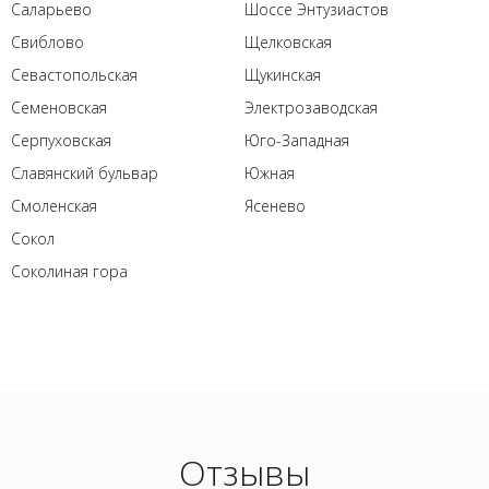
Саларьево
Шоссе Энтузиастов
Свиблово
Щелковская
Севастопольская
Щукинская
Семеновская
Электрозаводская
Серпуховская
Юго-Западная
Славянский бульвар
Южная
Смоленская
Ясенево
Сокол
Соколиная гора
Отзывы