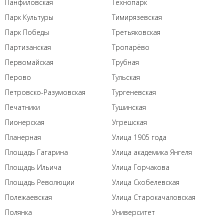
Панфиловская
Технопарк
Парк Культуры
Тимирязевская
Парк Победы
Третьяковская
Партизанская
Тропарёво
Первомайская
Трубная
Перово
Тульская
Петровско-Разумовская
Тургеневская
Печатники
Тушинская
Пионерская
Угрешская
Планерная
Улица 1905 года
Площадь Гагарина
Улица академика Янгеля
Площадь Ильича
Улица Горчакова
Площадь Революции
Улица Скобелевская
Полежаевская
Улица Старокачаловская
Полянка
Университет