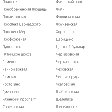
Пражская
Филевский парк
Преображенская площадь
Фили
Пролетарская
Фонвизинская
Проспект Вернадского
Фрунзенская
Проспект Мира
Хорошёво
Профсоюзная
Царицыно
Пушкинская
Цветной бульвар
Пятницкое шоссе
Черкизовская
Раменки
Чертановская
Речной вокзал
Чеховская
Римская
Чистые пруды
Ростокино
Чкаловская
Румянцево
Шаболовская
Рязанский проспект
Шелепиха
Савеловская
Шипиловская