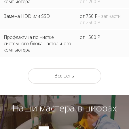
компьютера
от 1200
Р
Замена HDD или SSD
от 750
Р
+ запчасти
от 2500
Р
Профлактика по чистке
от 1500
Р
системного блока настольного
компьютера
Все цены
Наши мастера в цифрах