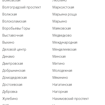
Войковская
Люблино
Волгоградский проспект
Марксистская
Волжская
Марьина роща
Волоколамская
Марьино
Воробьевы Горы
Маяковская
Выставочная
Медведково
Выхино
Международная
Деловой центр
Менделеевская
Динамо
Минская
Дмитровская
Митино
Добрынинская
Молодежная
Домодедовская
Мякинино
Достоевская
Нагатинская
Дубровка
Нагорная
Жулебино
Нахимовский проспект