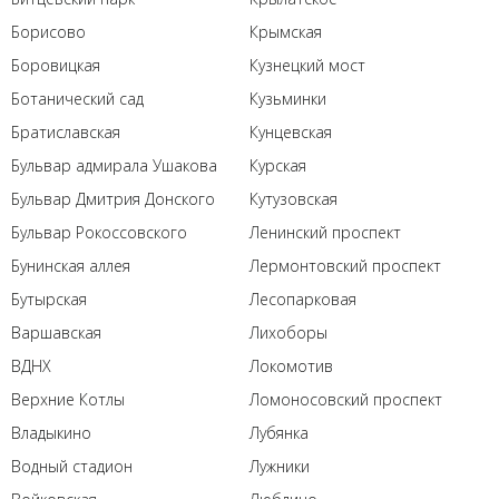
Борисово
Крымская
Боровицкая
Кузнецкий мост
Ботанический сад
Кузьминки
Братиславская
Кунцевская
Бульвар адмирала Ушакова
Курская
Бульвар Дмитрия Донского
Кутузовская
Бульвар Рокоссовского
Ленинский проспект
Бунинская аллея
Лермонтовский проспект
Бутырская
Лесопарковая
Варшавская
Лихоборы
ВДНХ
Локомотив
Верхние Котлы
Ломоносовский проспект
Владыкино
Лубянка
Водный стадион
Лужники