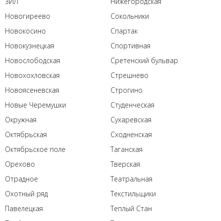
ЗИЛ
Нижегородская
Новогиреево
Сокольники
Новокосино
Спартак
Новокузнецкая
Спортивная
Новослободская
Сретенский бульвар
Новохохловская
Стрешнево
Новоясеневская
Строгино
Новые Черемушки
Студенческая
Окружная
Сухаревская
Октябрьская
Сходненская
Октябрьское поле
Таганская
Орехово
Тверская
Отрадное
Театральная
Охотный ряд
Текстильщики
Павелецкая
Теплый Стан