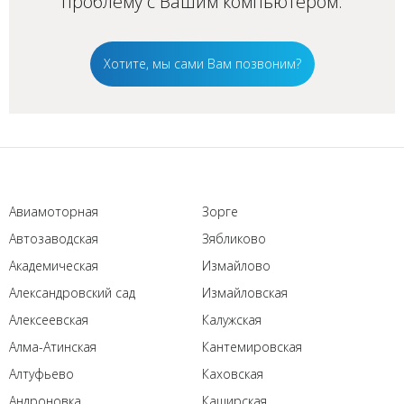
проблему с Вашим
компьютером
.
Хотите, мы сами Вам позвоним?
Авиамоторная
Зорге
Автозаводская
Зябликово
Академическая
Измайлово
Александровский сад
Измайловская
Алексеевская
Калужская
Алма-Атинская
Кантемировская
Алтуфьево
Каховская
Андроновка
Каширская