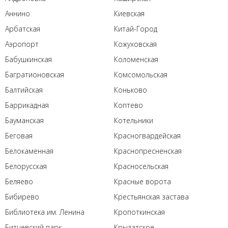
Аннино
Киевская
Арбатская
Китай-Город
Аэропорт
Кожуховская
Бабушкинская
Коломенская
Багратионовская
Комсомольская
Балтийская
Коньково
Баррикадная
Коптево
Бауманская
Котельники
Беговая
Красногвардейская
Белокаменная
Краснопресненская
Белорусская
Красносельская
Беляево
Красные ворота
Бибирево
Крестьянская застава
Библиотека им. Ленина
Кропоткинская
Битцевский парк
Крылатское