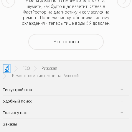
шение к
У меня дома ПК в сборке К-Системс стал
Могу п
 дочери
шуметь, как будто щас взлетит. Отвез в
клиент
рестал
ФастРестор на диагностику и согласился на
домаш
, провел
ремонт. Провели чистку, обновили систему
включат
олько в
охлаждения - теперь тише воды :) Я доволен.
диагно
 паять
серви
день все
материн
получился
вернули 
Все отзывы
орого за
на 5000
ендовать
такой х
ГЕО
Рижская
Ремонт компьютеров на Рижской
Тип устройства
Удобный поиск
Только у нас
Заказы