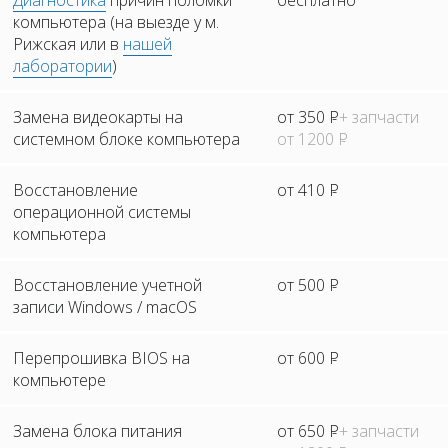
Диагностика
причин поломки
бесплатно
компьютера (на выезде у м.
Рижская или в
нашей
лаборатории
)
Замена видеокарты на
от 350
Р
+ запчасти
системном блоке компьютера
от 1200
Р
Восстановление
от 410
Р
операционной системы
компьютера
Восстановление учетной
от 500
Р
записи Windows / macOS
Перепрошивка BIOS на
от 600
Р
компьютере
Замена блока питания
от 650
Р
+ запчасти