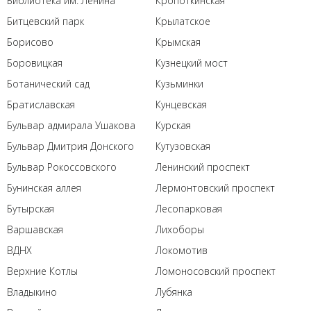
Библиотека им. Ленина
Кропоткинская
Битцевский парк
Крылатское
Борисово
Крымская
Боровицкая
Кузнецкий мост
Ботанический сад
Кузьминки
Братиславская
Кунцевская
Бульвар адмирала Ушакова
Курская
Бульвар Дмитрия Донского
Кутузовская
Бульвар Рокоссовского
Ленинский проспект
Бунинская аллея
Лермонтовский проспект
Бутырская
Лесопарковая
Варшавская
Лихоборы
ВДНХ
Локомотив
Верхние Котлы
Ломоносовский проспект
Владыкино
Лубянка