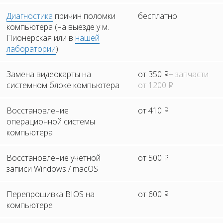
Диагностика
причин поломки
бесплатно
компьютера (на выезде у м.
Пионерская или в
нашей
лаборатории
)
Замена видеокарты на
от 350
Р
+ запчасти
системном блоке компьютера
от 1200
Р
Восстановление
от 410
Р
операционной системы
компьютера
Восстановление учетной
от 500
Р
записи Windows / macOS
Перепрошивка BIOS на
от 600
Р
компьютере