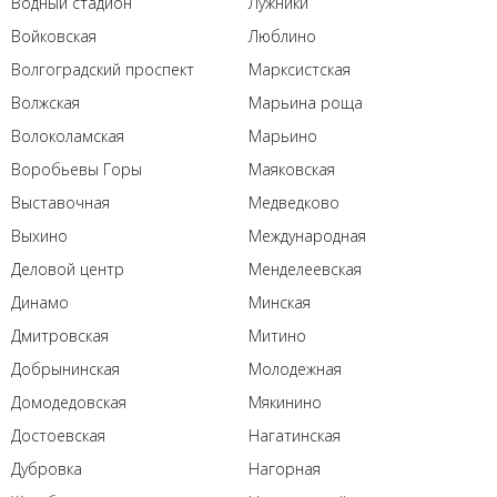
Водный стадион
Лужники
Войковская
Люблино
Волгоградский проспект
Марксистская
Волжская
Марьина роща
Волоколамская
Марьино
Воробьевы Горы
Маяковская
Выставочная
Медведково
Выхино
Международная
Деловой центр
Менделеевская
Динамо
Минская
Дмитровская
Митино
Добрынинская
Молодежная
Домодедовская
Мякинино
Достоевская
Нагатинская
Дубровка
Нагорная