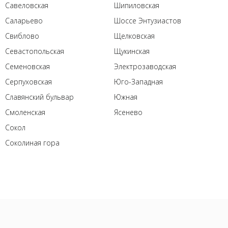
Савеловская
Шипиловская
Саларьево
Шоссе Энтузиастов
Свиблово
Щелковская
Севастопольская
Щукинская
Семеновская
Электрозаводская
Серпуховская
Юго-Западная
Славянский бульвар
Южная
Смоленская
Ясенево
Сокол
Соколиная гора