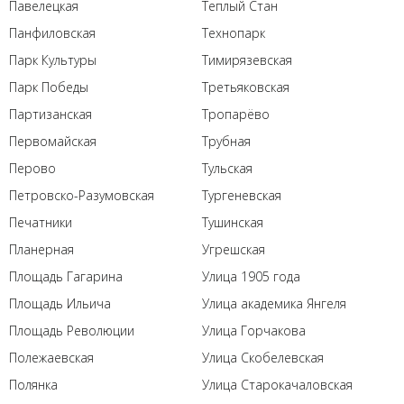
Павелецкая
Теплый Стан
Панфиловская
Технопарк
Парк Культуры
Тимирязевская
Парк Победы
Третьяковская
Партизанская
Тропарёво
Первомайская
Трубная
Перово
Тульская
Петровско-Разумовская
Тургеневская
Печатники
Тушинская
Планерная
Угрешская
Площадь Гагарина
Улица 1905 года
Площадь Ильича
Улица академика Янгеля
Площадь Революции
Улица Горчакова
Полежаевская
Улица Скобелевская
Полянка
Улица Старокачаловская