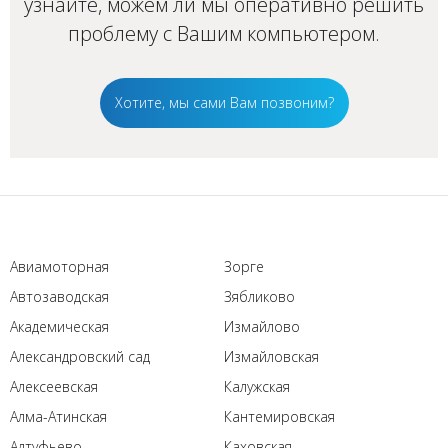
узнайте, можем ли мы оперативно решить
проблему с Вашим
компьютером
.
Хотите, мы сами Вам позвоним?
Авиамоторная
Зорге
Автозаводская
Зябликово
Академическая
Измайлово
Александровский сад
Измайловская
Алексеевская
Калужская
Алма-Атинская
Кантемировская
Алтуфьево
Каховская