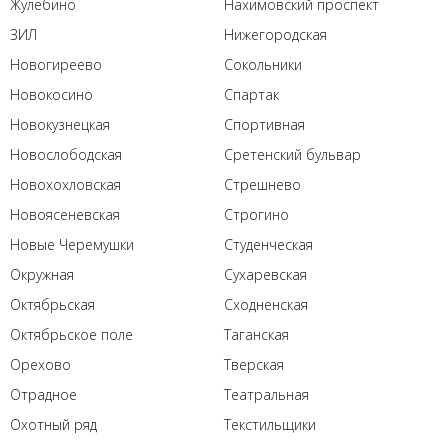
Жулебино
Нахимовский проспект
ЗИЛ
Нижегородская
Новогиреево
Сокольники
Новокосино
Спартак
Новокузнецкая
Спортивная
Новослободская
Сретенский бульвар
Новохохловская
Стрешнево
Новоясеневская
Строгино
Новые Черемушки
Студенческая
Окружная
Сухаревская
Октябрьская
Сходненская
Октябрьское поле
Таганская
Орехово
Тверская
Отрадное
Театральная
Охотный ряд
Текстильщики