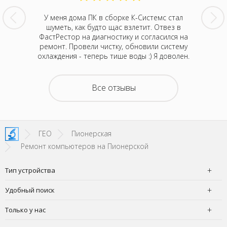
шение к
У меня дома ПК в сборке К-Системс стал
Могу п
 дочери
шуметь, как будто щас взлетит. Отвез в
клиент
рестал
ФастРестор на диагностику и согласился на
домаш
, провел
ремонт. Провели чистку, обновили систему
включат
олько в
охлаждения - теперь тише воды :) Я доволен.
диагно
 паять
серви
день все
материн
получился
вернули 
Все отзывы
орого за
на 5000
ендовать
такой х
ГЕО
Пионерская
Ремонт компьютеров на Пионерской
Тип устройства
Удобный поиск
Только у нас