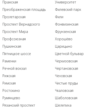
Пражская
Университет
Преображенская площадь
Филевский парк
Пролетарская
Фили
Проспект Вернадского
Фонвизинская
Проспект Мира
Фрунзенская
Профсоюзная
Хорошёво
Пушкинская
Царицыно
Пятницкое шоссе
Цветной бульвар
Раменки
Черкизовская
Речной вокзал
Чертановская
Рижская
Чеховская
Римская
Чистые пруды
Ростокино
Чкаловская
Румянцево
Шаболовская
Рязанский проспект
Шелепиха