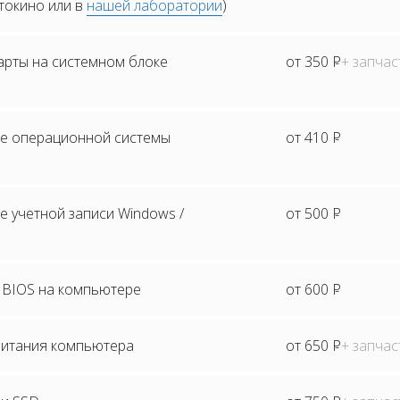
стокино или в
нашей лаборатории
)
арты на системном блоке
от 350
Р
+ запчас
е операционной системы
от 410
Р
 учетной записи Windows /
от 500
Р
BIOS на компьютере
от 600
Р
питания компьютера
от 650
Р
+ запчас