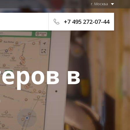
г. Москва
+7 495 272-07-44
еров в
о