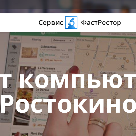
Сервис
ФастРестор
т компьют
Ростокин