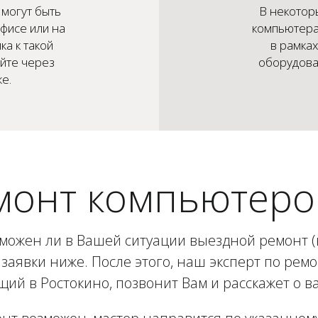
могут быть
В некотор
фисе или на
компьютера
ка к такой
в рамка
айте через
оборудован
е.
монт компьютеров
зможен ли в Вашей ситуации выездной ремонт (в
заявки ниже. После этого, наш эксперт по рем
ий в Ростокино, позвонит Вам и расскажет о в