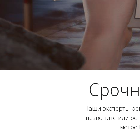
Срочн
Наши эксперты рем
позвоните или ост
метро 