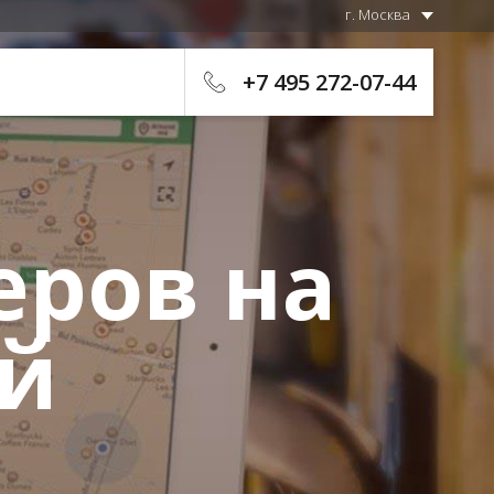
г. Москва
+7 495 272-07-44
еров на
й