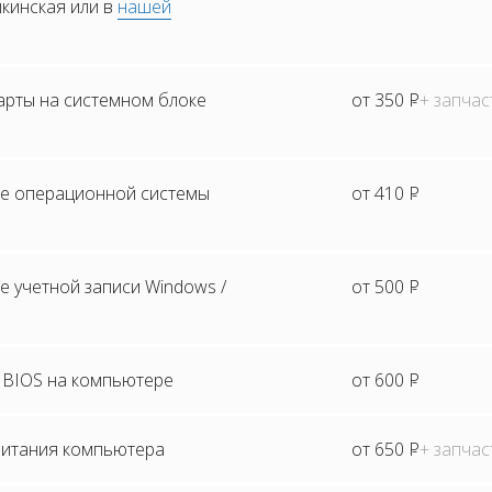
шкинская или в
нашей
арты на системном блоке
от 350
Р
+ запчас
е операционной системы
от 410
Р
 учетной записи Windows /
от 500
Р
BIOS на компьютере
от 600
Р
питания компьютера
от 650
Р
+ запчас