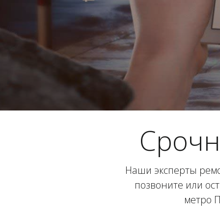
Срочн
Наши эксперты ремо
позвоните или ост
метро П