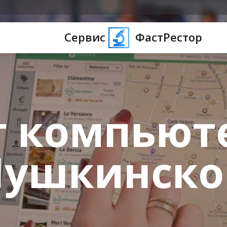
Сервис
ФастРестор
 компьют
Пушкинско