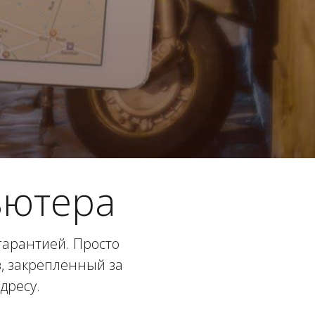
ьютера
гарантией. Просто
в, закрепленный за
дресу.