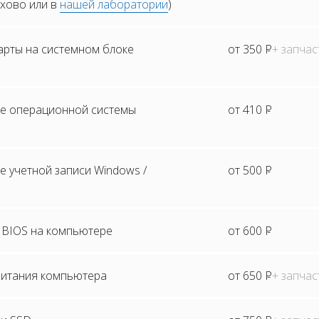
ехово или в
нашей лаборатории
)
арты на системном блоке
от 350
Р
+ запчас
е операционной системы
от 410
Р
 учетной записи Windows /
от 500
Р
BIOS на компьютере
от 600
Р
питания компьютера
от 650
Р
+ запчас