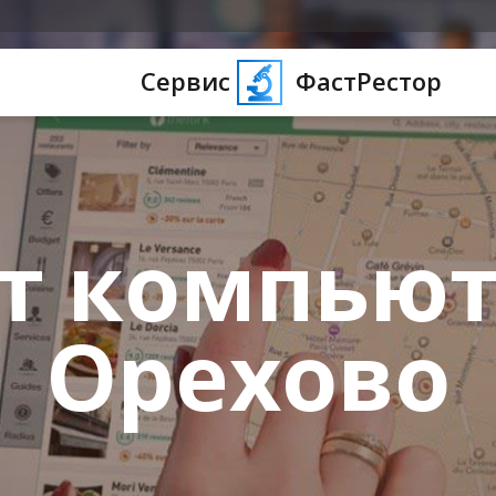
Сервис
ФастРестор
т компьют
Орехово