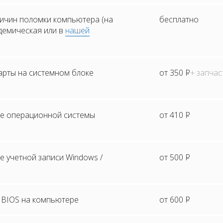
ичин поломки компьютера (на
бесплатно
адемическая или в
нашей
арты на системном блоке
от 350
Р
+ запчас
е операционной системы
от 410
Р
 учетной записи Windows /
от 500
Р
BIOS на компьютере
от 600
Р