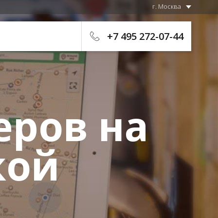
г. Москва
+7 495 272-07-44
еров на
кой