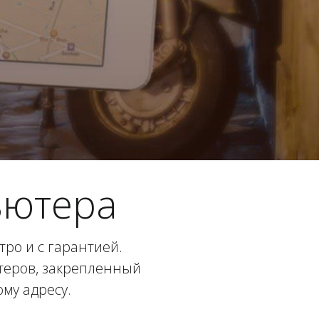
ьютера
ро и с гарантией.
ютеров, закрепленный
му адресу.