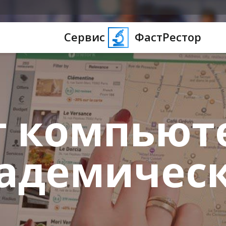
Сервис
ФастРестор
 компьют
адемичес