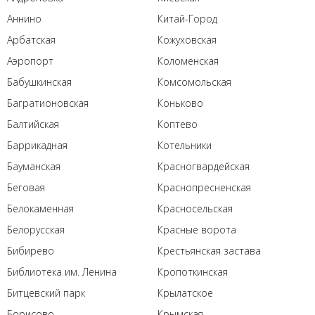
Аннино
Китай-Город
Арбатская
Кожуховская
Аэропорт
Коломенская
Бабушкинская
Комсомольская
Багратионовская
Коньково
Балтийская
Коптево
Баррикадная
Котельники
Бауманская
Красногвардейская
Беговая
Краснопресненская
Белокаменная
Красносельская
Белорусская
Красные ворота
Бибирево
Крестьянская застава
Библиотека им. Ленина
Кропоткинская
Битцевский парк
Крылатское
Борисово
Крымская