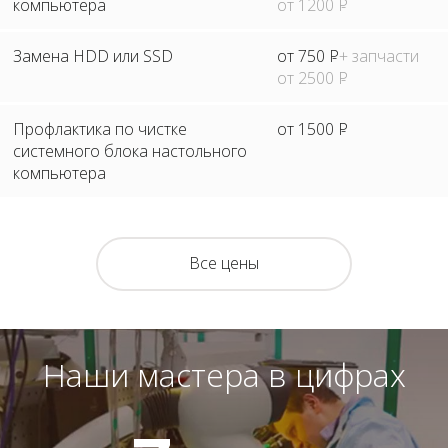
компьютера
от 1200
Р
Замена HDD или SSD
от 750
Р
+ запчасти
от 2500
Р
Профлактика по чистке
от 1500
Р
системного блока настольного
компьютера
Все цены
Наши мастера в цифрах