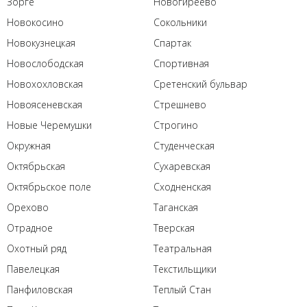
Зорге
Новогиреево
Новокосино
Сокольники
Новокузнецкая
Спартак
Новослободская
Спортивная
Новохохловская
Сретенский бульвар
Новоясеневская
Стрешнево
Новые Черемушки
Строгино
Окружная
Студенческая
Октябрьская
Сухаревская
Октябрьское поле
Сходненская
Орехово
Таганская
Отрадное
Тверская
Охотный ряд
Театральная
Павелецкая
Текстильщики
Панфиловская
Теплый Стан