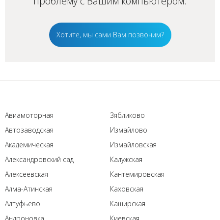
проблему с Вашим
компьютером
.
Хотите, мы сами Вам позвоним?
Авиамоторная
Зябликово
Автозаводская
Измайлово
Академическая
Измайловская
Александровский сад
Калужская
Алексеевская
Кантемировская
Алма-Атинская
Каховская
Алтуфьево
Каширская
Андроновка
Киевская