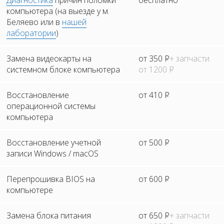
Диагностика
причин поломки
бесплатно
компьютера (на выезде у м.
Беляево или в
нашей
лаборатории
)
Замена видеокарты на
от 350
Р
+ запчасти
системном блоке компьютера
от 1200
Р
Восстановление
от 410
Р
операционной системы
компьютера
Восстановление учетной
от 500
Р
записи Windows / macOS
Перепрошивка BIOS на
от 600
Р
компьютере
Замена блока питания
от 650
Р
+ запчасти