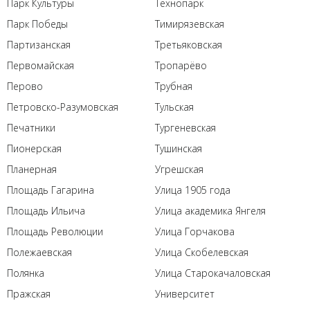
Парк Культуры
Технопарк
Парк Победы
Тимирязевская
Партизанская
Третьяковская
Первомайская
Тропарёво
Перово
Трубная
Петровско-Разумовская
Тульская
Печатники
Тургеневская
Пионерская
Тушинская
Планерная
Угрешская
Площадь Гагарина
Улица 1905 года
Площадь Ильича
Улица академика Янгеля
Площадь Революции
Улица Горчакова
Полежаевская
Улица Скобелевская
Полянка
Улица Старокачаловская
Пражская
Университет