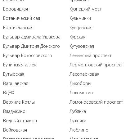
Боровицкая
Кузнецкий мост
Ботанический сад
Кузьминки
Братиславская
Кунцевская
Бульвар адмирала Ушакова
Курская
Бульвар Дмитрия Донского
Кутузовская
Бульвар Рокоссовского
Ленинский проспект
Бунинская аллея
Лермонтовский проспект
Бутырская
Лесопарковая
Варшавская
Лихоборы
ВДНХ
Локомотив
Верхние Котлы
Ломоносовский проспект
Владыкино
Лубянка
Водный стадион
Лужники
Войковская
Люблино