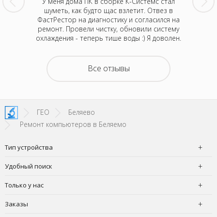
шение к
У меня дома ПК в сборке К-Системс стал
Могу п
 дочери
шуметь, как будто щас взлетит. Отвез в
клиент
рестал
ФастРестор на диагностику и согласился на
домаш
, провел
ремонт. Провели чистку, обновили систему
включат
олько в
охлаждения - теперь тише воды :) Я доволен.
диагно
 паять
серви
день все
материн
получился
вернули 
Все отзывы
орого за
на 5000
ендовать
такой х
ГЕО
Беляево
Ремонт компьютеров в Беляемо
Тип устройства
Удобный поиск
Только у нас
Заказы