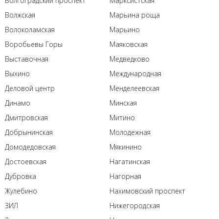
Волгоградский проспект
Марксистская
Волжская
Марьина роща
Волоколамская
Марьино
Воробьевы Горы
Маяковская
Выставочная
Медведково
Выхино
Международная
Деловой центр
Менделеевская
Динамо
Минская
Дмитровская
Митино
Добрынинская
Молодежная
Домодедовская
Мякинино
Достоевская
Нагатинская
Дубровка
Нагорная
Жулебино
Нахимовский проспект
ЗИЛ
Нижегородская