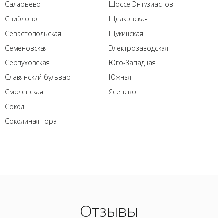
Саларьево
Шоссе Энтузиастов
Свиблово
Щелковская
Севастопольская
Щукинская
Семеновская
Электрозаводская
Серпуховская
Юго-Западная
Славянский бульвар
Южная
Смоленская
Ясенево
Сокол
Соколиная гора
Отзывы