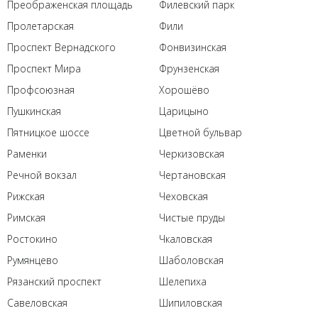
Преображенская площадь
Филевский парк
Пролетарская
Фили
Проспект Вернадского
Фонвизинская
Проспект Мира
Фрунзенская
Профсоюзная
Хорошёво
Пушкинская
Царицыно
Пятницкое шоссе
Цветной бульвар
Раменки
Черкизовская
Речной вокзал
Чертановская
Рижская
Чеховская
Римская
Чистые пруды
Ростокино
Чкаловская
Румянцево
Шаболовская
Рязанский проспект
Шелепиха
Савеловская
Шипиловская