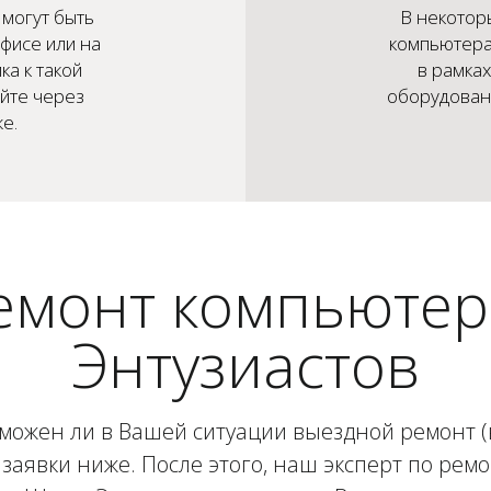
могут быть
В некотор
фисе или на
компьютера
ка к такой
в рамка
айте через
оборудовани
е.
емонт компьютер
Энтузиастов
зможен ли в Вашей ситуации выездной ремонт (в
заявки ниже. После этого, наш эксперт по рем