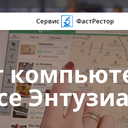
Сервис
ФастРестор
 компьют
се Энтузиа