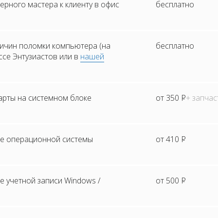
рного мастера к клиенту в офис
бесплатно
ичин поломки компьютера (на
бесплатно
ссе Энтузиастов или в
нашей
арты на системном блоке
от 350
Р
+ запчас
е операционной системы
от 410
Р
 учетной записи Windows /
от 500
Р