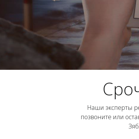
Сро
Наши эксперты ре
позвоните или оста
Зяб