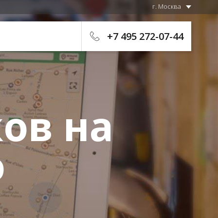
г. Москва
+7 495 272-07-44
ов на
о