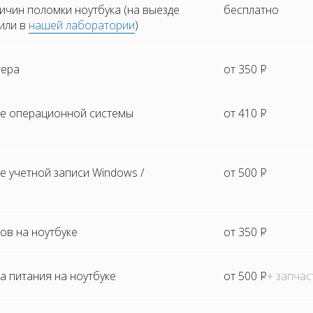
ичин поломки ноутбука (на выезде
бесплатно
 или в
нашей лаборатории
)
тера
от 350
Р
е операционной системы
от 410
Р
 учетной записи Windows /
от 500
Р
ов на ноутбуке
от 350
Р
а питания на ноутбуке
от 500
Р
+ запчас