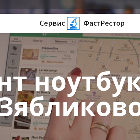
Сервис
ФастРестор
нт ноутбук
Зябликов