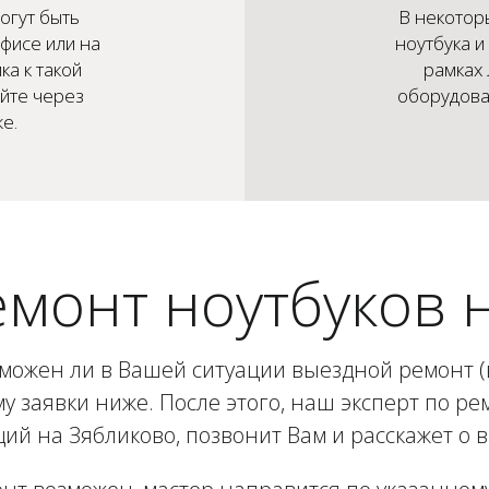
огут быть
В некотор
фисе или на
ноутбука и
ка к такой
рамках
айте через
оборудован
е.
монт ноутбуков 
зможен ли в Вашей ситуации выездной ремонт (в
у заявки ниже. После этого, наш эксперт по рем
й на Зябликово, позвонит Вам и расскажет о 