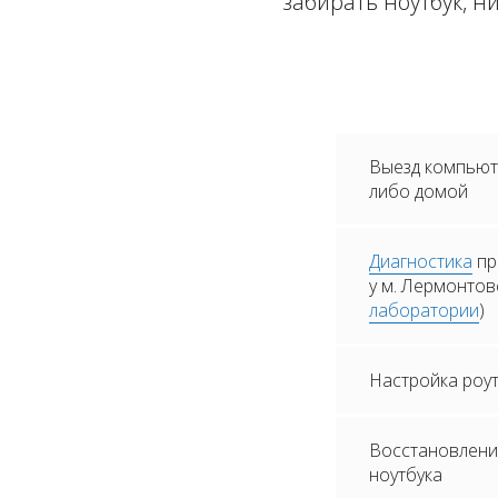
забирать ноутбук, н
Выезд компьюте
либо домой
Диагностика
пр
у м. Лермонтов
лаборатории
)
Настройка роу
Восстановлени
ноутбука