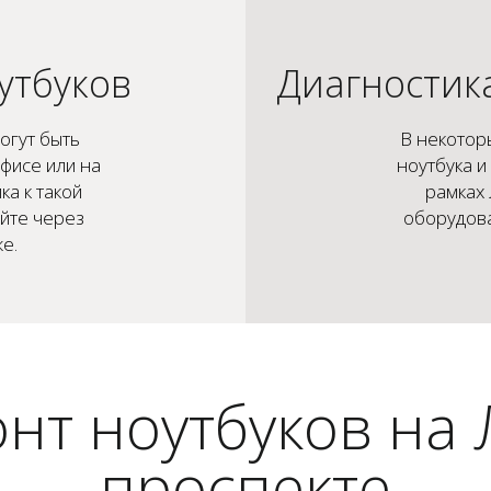
утбуков
Диагностик
огут быть
В некотор
фисе или на
ноутбука и
ка к такой
рамках
айте через
оборудова
е.
нт ноутбуков на
проспекте