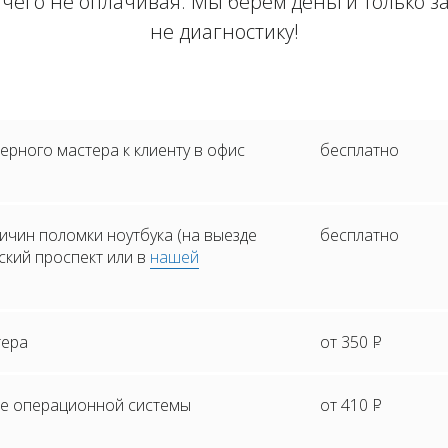
ичего не оплачивая. Мы берем деньги только з
не диагностику!
рного мастера к клиенту в офис
бесплатно
ичин поломки ноутбука (на выезде
бесплатно
ский проспект или в
нашей
тера
от 350
Р
е операционной системы
от 410
Р