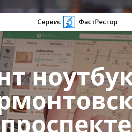
Сервис
ФастРестор
нт ноутбук
рмонтовс
проспекте