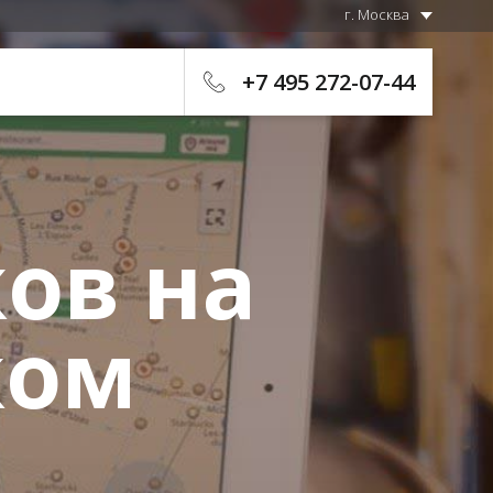
г. Москва
+7 495 272-07-44
ов на
ком