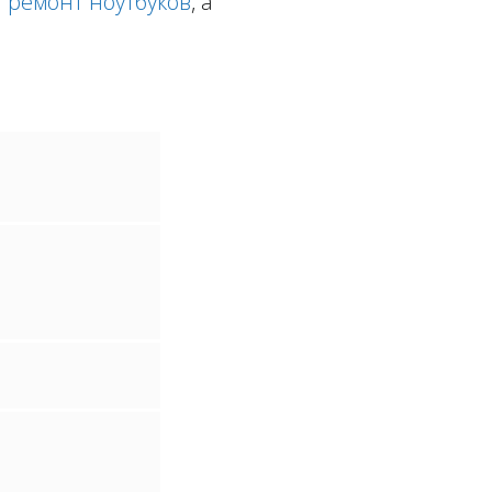
а
ремонт ноутбуков
, а