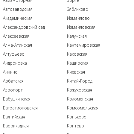
Авиамоторная
Зорге
Автозаводская
Зябликово
Академическая
Измайлово
Александровский сад
Измайловская
Алексеевская
Калужская
Алма-Атинская
Кантемировская
Алтуфьево
Каховская
Андроновка
Каширская
Аннино
Киевская
Арбатская
Китай-Город
Аэропорт
Кожуховская
Бабушкинская
Коломенская
Багратионовская
Комсомольская
Балтийская
Коньково
Баррикадная
Коптево