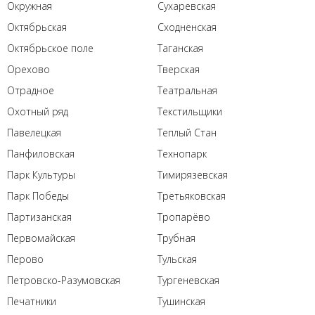
Окружная
Сухаревская
Октябрьская
Сходненская
Октябрьское поле
Таганская
Орехово
Тверская
Отрадное
Театральная
Охотный ряд
Текстильщики
Павелецкая
Теплый Стан
Панфиловская
Технопарк
Парк Культуры
Тимирязевская
Парк Победы
Третьяковская
Партизанская
Тропарёво
Первомайская
Трубная
Перово
Тульская
Петровско-Разумовская
Тургеневская
Печатники
Тушинская