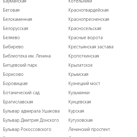
Бауманская
Котельники
Беговая
Красногвардейская
Белокаменная
Краснопресненская
Белорусская
Красносельская
Беляево
Красные ворота
Бибирево
Крестьянская застава
Библиотека им. Ленина
Кропоткинская
Битцевский парк
Крылатское
Борисово
Крымская
Боровицкая
Кузнецкий мост
Ботанический сад
Кузьминки
Братиславская
Кунцевская
Бульвар адмирала Ушакова
Курская
Бульвар Дмитрия Донского
Кутузовская
Бульвар Рокоссовского
Ленинский проспект