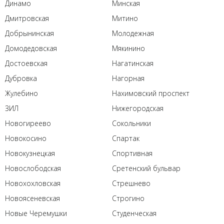
Динамо
Минская
Дмитровская
Митино
Добрынинская
Молодежная
Домодедовская
Мякинино
Достоевская
Нагатинская
Дубровка
Нагорная
Жулебино
Нахимовский проспект
ЗИЛ
Нижегородская
Новогиреево
Сокольники
Новокосино
Спартак
Новокузнецкая
Спортивная
Новослободская
Сретенский бульвар
Новохохловская
Стрешнево
Новоясеневская
Строгино
Новые Черемушки
Студенческая