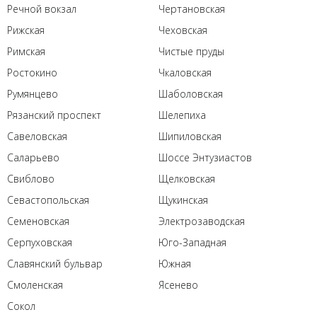
Речной вокзал
Чертановская
Рижская
Чеховская
Римская
Чистые пруды
Ростокино
Чкаловская
Румянцево
Шаболовская
Рязанский проспект
Шелепиха
Савеловская
Шипиловская
Саларьево
Шоссе Энтузиастов
Свиблово
Щелковская
Севастопольская
Щукинская
Семеновская
Электрозаводская
Серпуховская
Юго-Западная
Славянский бульвар
Южная
Смоленская
Ясенево
Сокол