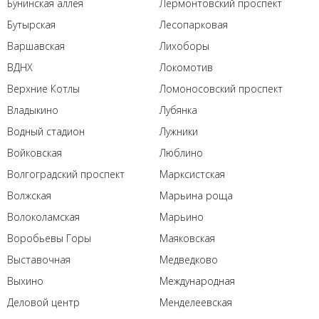
Бунинская аллея
Лермонтовский проспект
Бутырская
Лесопарковая
Варшавская
Лихоборы
ВДНХ
Локомотив
Верхние Котлы
Ломоносовский проспект
Владыкино
Лубянка
Водный стадион
Лужники
Войковская
Люблино
Волгоградский проспект
Марксистская
Волжская
Марьина роща
Волоколамская
Марьино
Воробьевы Горы
Маяковская
Выставочная
Медведково
Выхино
Международная
Деловой центр
Менделеевская