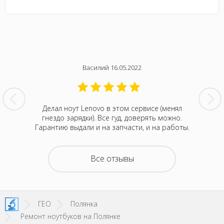
Василий 16.05.2022
нтина за
Делал ноут Lenovo в этом сервисе (менял
Была с
ванивали
гнездо зарядки). Все гуд, доверять можно.
сентября
акие-то
Гарантию выдали и на запчасти, и на работы.
котора
зывали
Retina
на все
покупка
о цене и
неск
Все отзывы
та. Это
понра
- понять,
успокоил
 новой.
можно д
енное
не деше
SI!
зато м
ГЕО
Полянка
Ремонт ноутбуков на Полянке