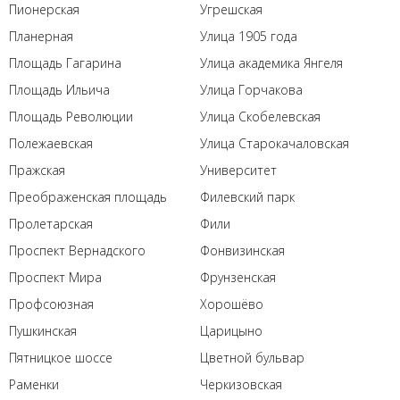
Пионерская
Угрешская
Планерная
Улица 1905 года
Площадь Гагарина
Улица академика Янгеля
Площадь Ильича
Улица Горчакова
Площадь Революции
Улица Скобелевская
Полежаевская
Улица Старокачаловская
Пражская
Университет
Преображенская площадь
Филевский парк
Пролетарская
Фили
Проспект Вернадского
Фонвизинская
Проспект Мира
Фрунзенская
Профсоюзная
Хорошёво
Пушкинская
Царицыно
Пятницкое шоссе
Цветной бульвар
Раменки
Черкизовская