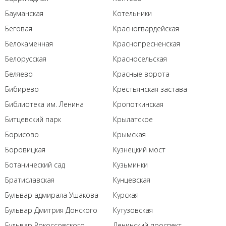
Бауманская
Котельники
Беговая
Красногвардейская
Белокаменная
Краснопресненская
Белорусская
Красносельская
Беляево
Красные ворота
Бибирево
Крестьянская застава
Библиотека им. Ленина
Кропоткинская
Битцевский парк
Крылатское
Борисово
Крымская
Боровицкая
Кузнецкий мост
Ботанический сад
Кузьминки
Братиславская
Кунцевская
Бульвар адмирала Ушакова
Курская
Бульвар Дмитрия Донского
Кутузовская
Бульвар Рокоссовского
Ленинский проспект