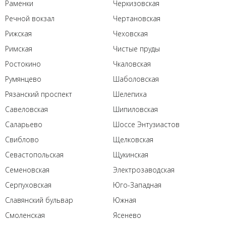
Раменки
Черкизовская
Речной вокзал
Чертановская
Рижская
Чеховская
Римская
Чистые пруды
Ростокино
Чкаловская
Румянцево
Шаболовская
Рязанский проспект
Шелепиха
Савеловская
Шипиловская
Саларьево
Шоссе Энтузиастов
Свиблово
Щелковская
Севастопольская
Щукинская
Семеновская
Электрозаводская
Серпуховская
Юго-Западная
Славянский бульвар
Южная
Смоленская
Ясенево