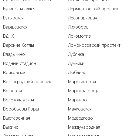
Бунинская аллея
Лермонтовский проспект
Бутырская
Лесопарковая
Варшавская
Лихоборы
ВДНХ
Локомотив
Верхние Котлы
Ломоносовский проспект
Владыкино
Лубянка
Водный стадион
Лужники
Войковская
Люблино
Волгоградский проспект
Марксистская
Волжская
Марьина роща
Волоколамская
Марьино
Воробьевы Горы
Маяковская
Выставочная
Медведково
Выхино
Международная