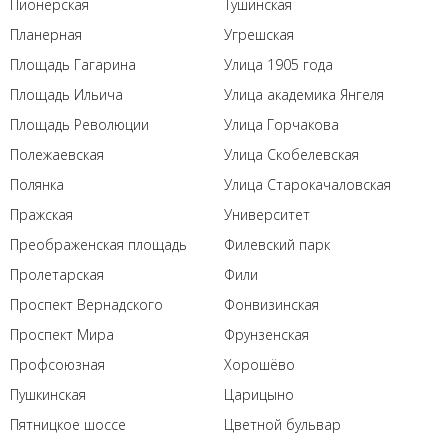
Пионерская
Тушинская
Планерная
Угрешская
Площадь Гагарина
Улица 1905 года
Площадь Ильича
Улица академика Янгеля
Площадь Революции
Улица Горчакова
Полежаевская
Улица Скобелевская
Полянка
Улица Старокачаловская
Пражская
Университет
Преображенская площадь
Филевский парк
Пролетарская
Фили
Проспект Вернадского
Фонвизинская
Проспект Мира
Фрунзенская
Профсоюзная
Хорошёво
Пушкинская
Царицыно
Пятницкое шоссе
Цветной бульвар