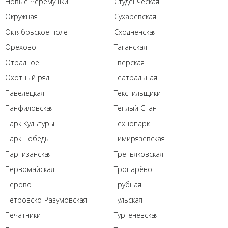
Новые Черемушки
Студенческая
Окружная
Сухаревская
Октябрьское поле
Сходненская
Орехово
Таганская
Отрадное
Тверская
Охотный ряд
Театральная
Павелецкая
Текстильщики
Панфиловская
Теплый Стан
Парк Культуры
Технопарк
Парк Победы
Тимирязевская
Партизанская
Третьяковская
Первомайская
Тропарёво
Перово
Трубная
Петровско-Разумовская
Тульская
Печатники
Тургеневская