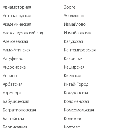
Авиамоторная
Зорге
Автозаводская
Зябликово
Академическая
Измайлово
Александровский сад
Измайловская
Алексеевская
Калужская
Алма-Атинская
Кантемировская
Алтуфьево
Каховская
Андроновка
Каширская
Аннино
Киевская
Арбатская
Китай-Город
Аэропорт
Кожуховская
Бабушкинская
Коломенская
Багратионовская
Комсомольская
Балтийская
Коньково
Баррикадная
Коптево