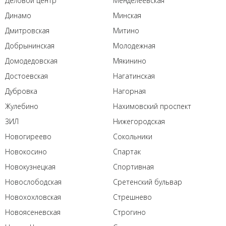
Деловой центр
Менделеевская
Динамо
Минская
Дмитровская
Митино
Добрынинская
Молодежная
Домодедовская
Мякинино
Достоевская
Нагатинская
Дубровка
Нагорная
Жулебино
Нахимовский проспект
ЗИЛ
Нижегородская
Новогиреево
Сокольники
Новокосино
Спартак
Новокузнецкая
Спортивная
Новослободская
Сретенский бульвар
Новохохловская
Стрешнево
Новоясеневская
Строгино