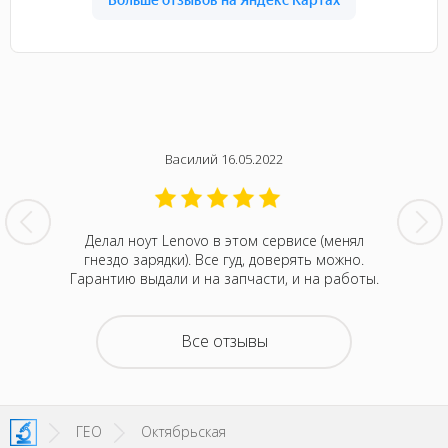
Василий 16.05.2022
нтина за
Делал ноут Lenovo в этом сервисе (менял
Была с
ванивали
гнездо зарядки). Все гуд, доверять можно.
сентября
акие-то
Гарантию выдали и на запчасти, и на работы.
котора
зывали
Retina
на все
покупка
о цене и
неск
Все отзывы
та. Это
понра
- понять,
успокоил
 новой.
можно д
енное
не деше
SI!
зато м
ГЕО
Октябрьская