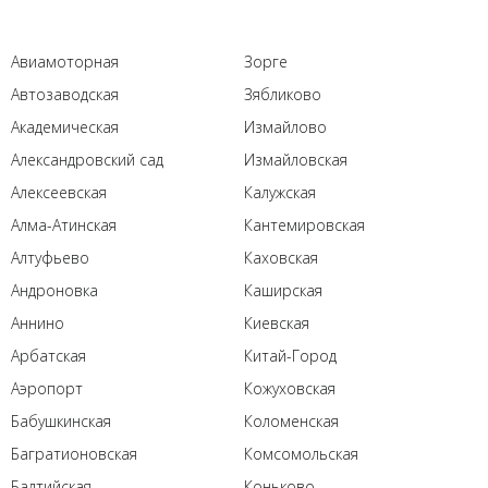
Авиамоторная
Зорге
Автозаводская
Зябликово
Академическая
Измайлово
Александровский сад
Измайловская
Алексеевская
Калужская
Алма-Атинская
Кантемировская
Алтуфьево
Каховская
Андроновка
Каширская
Аннино
Киевская
Арбатская
Китай-Город
Аэропорт
Кожуховская
Бабушкинская
Коломенская
Багратионовская
Комсомольская
Балтийская
Коньково