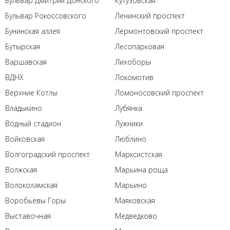
Бульвар Дмитрия Донского
Кутузовская
Бульвар Рокоссовского
Ленинский проспект
Бунинская аллея
Лермонтовский проспект
Бутырская
Лесопарковая
Варшавская
Лихоборы
ВДНХ
Локомотив
Верхние Котлы
Ломоносовский проспект
Владыкино
Лубянка
Водный стадион
Лужники
Войковская
Люблино
Волгоградский проспект
Марксистская
Волжская
Марьина роща
Волоколамская
Марьино
Воробьевы Горы
Маяковская
Выставочная
Медведково