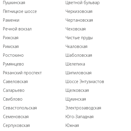
Пушкинская
Цветной бульвар
Пятницкое шоссе
Черкизовская
Раменки
Чертановская
Речной вокзал
Чеховская
Рижская
Чистые пруды
Римская
Чкаловская
Ростокино
Шаболовская
Румянцево
Шелепиха
Рязанский проспект
Шипиловская
Савеловская
Шоссе Энтузиастов
Саларьево
Щелковская
Свиблово
Щукинская
Севастопольская
Электрозаводская
Семеновская
Юго-Западная
Серпуховская
Южная