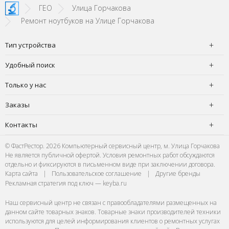
SI!
зато м
ГЕО
Улица Горчакова
Ремонт ноутбуков на Улице Горчакова
Тип устройства
Удобный поиск
Только у нас
Заказы
Контакты
© ФастРестор. 2026 Компьютерный сервисный центр, м. Улица Горчакова
Не является публичной офертой. Условия ремонтных работ обсуждаются
отдельно и фиксируются в письменном виде при заключении договора.
Карта сайта
|
Пользовательское соглашение
|
Другие бренды
Рекламная стратегия под ключ — keyba.ru
Наш сервисный центр не связан с правообладателями размещенных на
данном сайте товарных знаков. Товарные знаки производителей техники
используются для целей информирования клиентов о ремонтных услугах