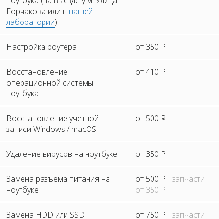
ноутбука (на выезде у м. Улица
Горчакова или в
нашей
лаборатории
)
Настройка роутера
от 350
Р
Восстановление
от 410
Р
операционной системы
ноутбука
Восстановление учетной
от 500
Р
записи Windows / macOS
Удаление вирусов на ноутбуке
от 350
Р
Замена разъема питания на
от 500
Р
+ запчасти
ноутбуке
от 350
Р
Замена HDD или SSD
от 750
Р
+ запчасти