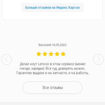
Василий 16.05.2022
нтина за
Делал ноут Lenovo в этом сервисе (менял
Была с
ванивали
гнездо зарядки). Все гуд, доверять можно.
сентября
акие-то
Гарантию выдали и на запчасти, и на работы.
котора
зывали
Retina
на все
покупка
о цене и
неск
Все отзывы
та. Это
понра
- понять,
успокоил
 новой.
можно д
енное
не деше