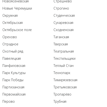
Новоясеневская
Стрешнево
Новые Черемушки
Строгино
Окружная
Студенческая
Октябрьская
Сухаревская
Октябрьское поле
Сходненская
Орехово
Таганская
Отрадное
Тверская
Охотный ряд
Театральная
Павелецкая
Текстильщики
Панфиловская
Теплый Стан
Парк Культуры
Технопарк
Парк Победы
Тимирязевская
Партизанская
Третьяковская
Первомайская
Тропарёво
Перово
Трубная