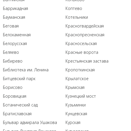
Баррикадная
Коптево
Бауманская
Котельники
Беговая
Красногвардейская
Белокаменная
Краснопресненская
Белорусская
Красносельская
Беляево
Красные ворота
Бибирево
Крестьянская застава
Библиотека им. Ленина
Кропоткинская
Битцевский парк
Крылатское
Борисово
Крымская
Боровицкая
Кузнецкий мост
Ботанический сад
Кузьминки
Братиславская
Кунцевская
Бульвар адмирала Ушакова
Курская