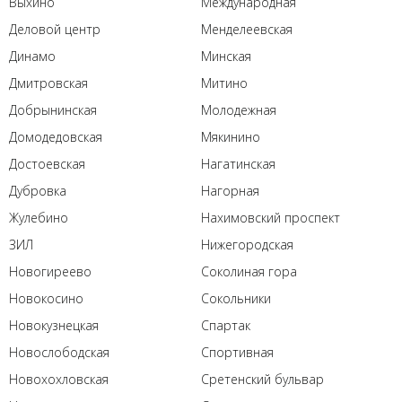
Выхино
Международная
Деловой центр
Менделеевская
Динамо
Минская
Дмитровская
Митино
Добрынинская
Молодежная
Домодедовская
Мякинино
Достоевская
Нагатинская
Дубровка
Нагорная
Жулебино
Нахимовский проспект
ЗИЛ
Нижегородская
Новогиреево
Соколиная гора
Новокосино
Сокольники
Новокузнецкая
Спартак
Новослободская
Спортивная
Новохохловская
Сретенский бульвар