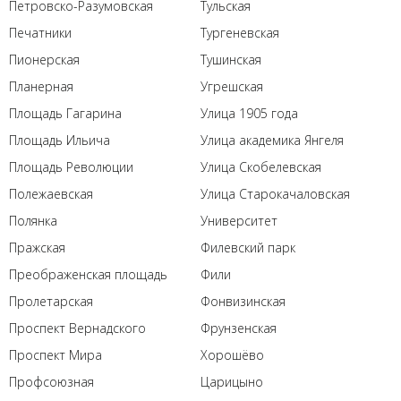
Петровско-Разумовская
Тульская
Печатники
Тургеневская
Пионерская
Тушинская
Планерная
Угрешская
Площадь Гагарина
Улица 1905 года
Площадь Ильича
Улица академика Янгеля
Площадь Революции
Улица Скобелевская
Полежаевская
Улица Старокачаловская
Полянка
Университет
Пражская
Филевский парк
Преображенская площадь
Фили
Пролетарская
Фонвизинская
Проспект Вернадского
Фрунзенская
Проспект Мира
Хорошёво
Профсоюзная
Царицыно