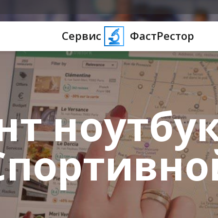
Сервис
ФастРестор
нт ноутбук
Спортивно