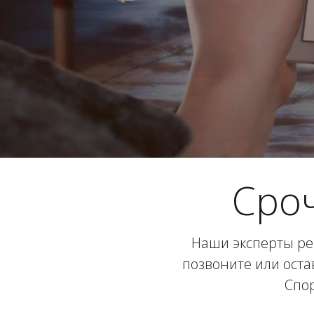
Сро
Наши эксперты ре
позвоните или оста
Спор