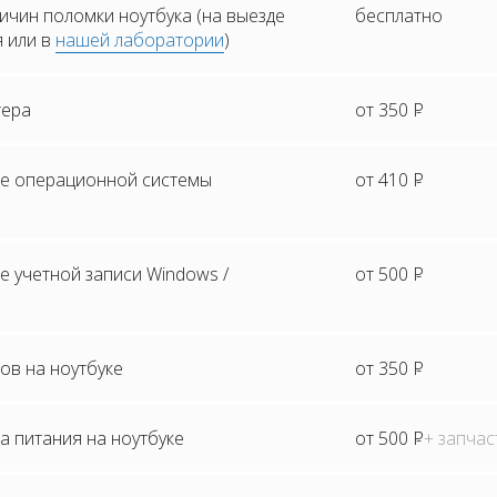
ичин поломки ноутбука (на выезде
бесплатно
я или в
нашей лаборатории
)
тера
от 350
Р
е операционной системы
от 410
Р
 учетной записи Windows /
от 500
Р
ов на ноутбуке
от 350
Р
а питания на ноутбуке
от 500
Р
+ запчас