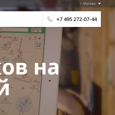
г. Москва
+7 495 272-07-44
ов на
й