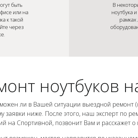
огут быть
В некотор
фисе или на
ноутбука и
ка к такой
рамках
айте через
оборудован
е.
монт ноутбуков н
зможен ли в Вашей ситуации выездной ремонт (в
у заявки ниже. После этого, наш эксперт по рем
й на Спортивной, позвонит Вам и расскажет о 