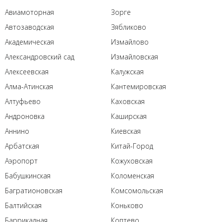
Авиамоторная
Зорге
Автозаводская
Зябликово
Академическая
Измайлово
Александровский сад
Измайловская
Алексеевская
Калужская
Алма-Атинская
Кантемировская
Алтуфьево
Каховская
Андроновка
Каширская
Аннино
Киевская
Арбатская
Китай-Город
Аэропорт
Кожуховская
Бабушкинская
Коломенская
Багратионовская
Комсомольская
Балтийская
Коньково
Баррикадная
Коптево