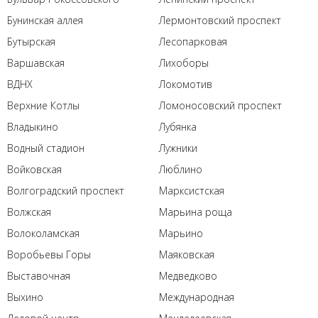
Бунинская аллея
Лермонтовский проспект
Бутырская
Лесопарковая
Варшавская
Лихоборы
ВДНХ
Локомотив
Верхние Котлы
Ломоносовский проспект
Владыкино
Лубянка
Водный стадион
Лужники
Войковская
Люблино
Волгоградский проспект
Марксистская
Волжская
Марьина роща
Волоколамская
Марьино
Воробьевы Горы
Маяковская
Выставочная
Медведково
Выхино
Международная