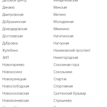
Деловой центр
Менделеевская
Динамо
Минская
Дмитровская
Митино
Добрынинская
Молодежная
Домодедовская
Мякинино
Достоевская
Нагатинская
Дубровка
Нагорная
Жулебино
Нахимовский проспект
ЗИЛ
Нижегородская
Новогиреево
Соколиная гора
Новокосино
Сокольники
Новокузнецкая
Спартак
Новослободская
Спортивная
Новохохловская
Сретенский бульвар
Новоясеневская
Стрешнево