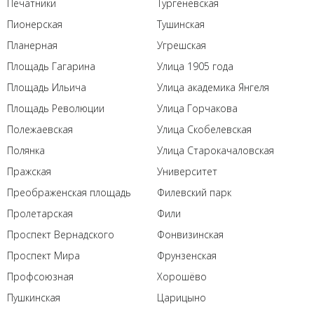
Печатники
Тургеневская
Пионерская
Тушинская
Планерная
Угрешская
Площадь Гагарина
Улица 1905 года
Площадь Ильича
Улица академика Янгеля
Площадь Революции
Улица Горчакова
Полежаевская
Улица Скобелевская
Полянка
Улица Старокачаловская
Пражская
Университет
Преображенская площадь
Филевский парк
Пролетарская
Фили
Проспект Вернадского
Фонвизинская
Проспект Мира
Фрунзенская
Профсоюзная
Хорошёво
Пушкинская
Царицыно