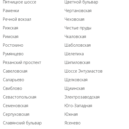
Пятницкое шоссе
Цветной бульвар
Раменки
Чертановская
Речной вокзал
Чеховская
Рижская
Чистые пруды
Римская
Чкаловская
Ростокино
Шаболовская
Румянцево
Шелепиха
Рязанский проспект
Шипиловская
Савеловская
Шоссе Энтузиастов
Саларьево
Щелковская
Свиблово
Щукинская
Севастопольская
Электрозаводская
Семеновская
Юго-Западная
Серпуховская
Южная
Славянский бульвар
Ясенево