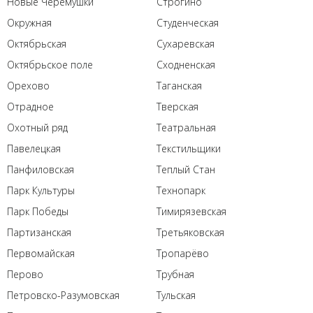
Новые Черемушки
Строгино
Окружная
Студенческая
Октябрьская
Сухаревская
Октябрьское поле
Сходненская
Орехово
Таганская
Отрадное
Тверская
Охотный ряд
Театральная
Павелецкая
Текстильщики
Панфиловская
Теплый Стан
Парк Культуры
Технопарк
Парк Победы
Тимирязевская
Партизанская
Третьяковская
Первомайская
Тропарёво
Перово
Трубная
Петровско-Разумовская
Тульская