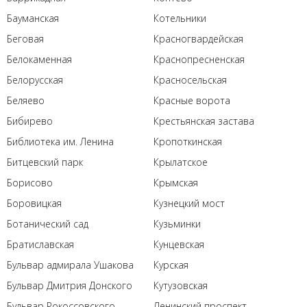
Бауманская
Котельники
Беговая
Красногвардейская
Белокаменная
Краснопресненская
Белорусская
Красносельская
Беляево
Красные ворота
Бибирево
Крестьянская застава
Библиотека им. Ленина
Кропоткинская
Битцевский парк
Крылатское
Борисово
Крымская
Боровицкая
Кузнецкий мост
Ботанический сад
Кузьминки
Братиславская
Кунцевская
Бульвар адмирала Ушакова
Курская
Бульвар Дмитрия Донского
Кутузовская
Бульвар Рокоссовского
Ленинский проспект