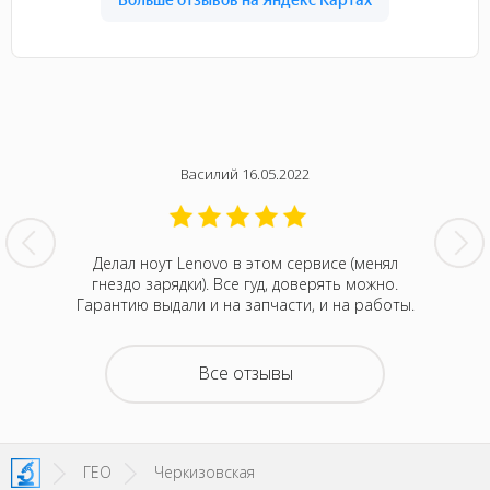
Василий 16.05.2022
нтина за
Делал ноут Lenovo в этом сервисе (менял
Была с
ванивали
гнездо зарядки). Все гуд, доверять можно.
сентября
акие-то
Гарантию выдали и на запчасти, и на работы.
котора
зывали
Retina
на все
покупка
о цене и
неск
Все отзывы
та. Это
понра
- понять,
успокоил
 новой.
можно д
енное
не деше
SI!
зато м
ГЕО
Черкизовская