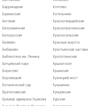
Баррикадная
Коптево
Бауманская
Котельники
Беговая
Красногвардейская
Белокаменная
Краснопресненская
Белорусская
Красносельская
Беляево
Красные ворота
Бибирево
Крестьянская застава
Библиотека им. Ленина
Кропоткинская
Битцевский парк
Крылатское
Борисово
Крымская
Боровицкая
Кузнецкий мост
Ботанический сад
Кузьминки
Братиславская
Кунцевская
Бульвар адмирала Ушакова
Курская