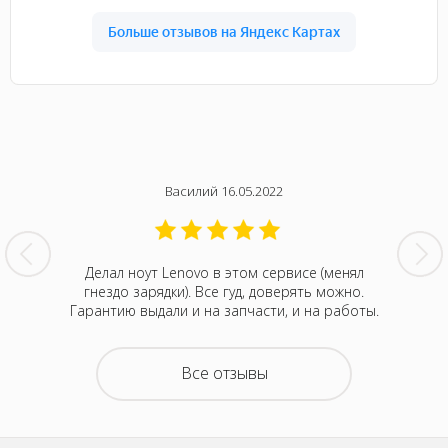
Василий 16.05.2022
нтина за
Делал ноут Lenovo в этом сервисе (менял
Была с
ванивали
гнездо зарядки). Все гуд, доверять можно.
сентября
акие-то
Гарантию выдали и на запчасти, и на работы.
котора
зывали
Retina
на все
покупка
о цене и
неск
Все отзывы
та. Это
понра
- понять,
успокоил
 новой.
можно д
енное
не деше