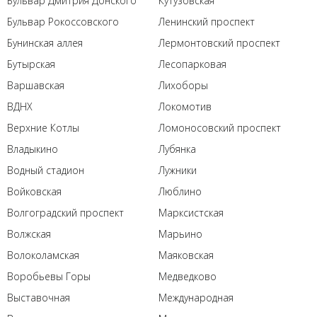
Бульвар Дмитрия Донского
Кутузовская
Бульвар Рокоссовского
Ленинский проспект
Бунинская аллея
Лермонтовский проспект
Бутырская
Лесопарковая
Варшавская
Лихоборы
ВДНХ
Локомотив
Верхние Котлы
Ломоносовский проспект
Владыкино
Лубянка
Водный стадион
Лужники
Войковская
Люблино
Волгоградский проспект
Марксистская
Волжская
Марьино
Волоколамская
Маяковская
Воробьевы Горы
Медведково
Выставочная
Международная