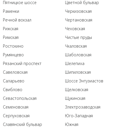
Пятницкое шоссе
Цветной бульвар
Раменки
Черкизовская
Речной вокзал
Чертановская
Рижская
Чеховская
Римская
Чистые пруды
Ростокино
Чкаловская
Румянцево
Шаболовская
Рязанский проспект
Шелепиха
Савеловская
Шипиловская
Саларьево
Шоссе Энтузиастов
Свиблово
Щелковская
Севастопольская
Щукинская
Семеновская
Электрозаводская
Серпуховская
Юго-Западная
Славянский бульвар
Южная