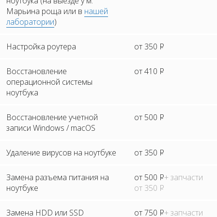
ноутбука (на выезде у м.
Марьина роща или в
нашей
лаборатории
)
Настройка роутера
от 350
Р
Восстановление
от 410
Р
операционной системы
ноутбука
Восстановление учетной
от 500
Р
записи Windows / macOS
Удаление вирусов на ноутбуке
от 350
Р
Замена разъема питания на
от 500
Р
+ запчасти
ноутбуке
от 350
Р
Замена HDD или SSD
от 750
Р
+ запчасти