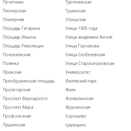
Печатники
Тургеневская
Пионерская
Тушинская
Планерная
Угрешская
Площадь Гагарина
Улица 1905 года
Площадь Ильича
Улица академика Янгеля
Площадь Революции
Улица Горчакова
Полежаевская
Улица Скобелевская
Полянка
Улица Старокачаловская
Пражская
Университет
Преображенская площадь
Филевский парк
Пролетарская
Фили
Проспект Вернадского
Фонвизинская
Проспект Мира
Фрунзенская
Профсоюзная
Хорошёво
Пушкинская
Царицыно