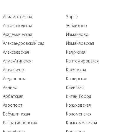
Авиамоторная
Зорге
Автозаводская
Зябликово
Академическая
Измайлово
Александровский сад
Измайловская
Алексеевская
Калужская
Алма-Атинская
Кантемировская
Алтуфьево
Каховская
Андроновка
Каширская
Аннино
Киевская
Арбатская
Китай-Город
Аэропорт
Кожуховская
Бабушкинская
Коломенская
Багратионовская
Комсомольская
Балтийская
Коньково