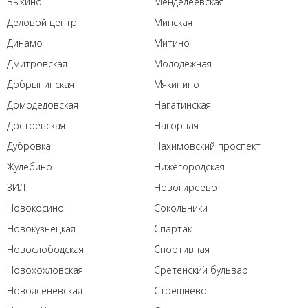
Выхино
Менделеевская
Деловой центр
Минская
Динамо
Митино
Дмитровская
Молодежная
Добрынинская
Мякинино
Домодедовская
Нагатинская
Достоевская
Нагорная
Дубровка
Нахимовский проспект
Жулебино
Нижегородская
ЗИЛ
Новогиреево
Новокосино
Сокольники
Новокузнецкая
Спартак
Новослободская
Спортивная
Новохохловская
Сретенский бульвар
Новоясеневская
Стрешнево