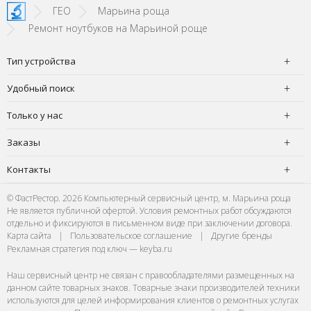
SI!
зато м
ГЕО
Марьина роща
Ремонт ноутбуков на Марьиной роще
Тип устройства
Удобный поиск
Только у нас
Заказы
Контакты
© ФастРестор. 2026 Компьютерный сервисный центр, м. Марьина роща
Не является публичной офертой. Условия ремонтных работ обсуждаются
отдельно и фиксируются в письменном виде при заключении договора.
Карта сайта
|
Пользовательское соглашение
|
Другие бренды
Рекламная стратегия под ключ — keyba.ru
Наш сервисный центр не связан с правообладателями размещенных на
данном сайте товарных знаков. Товарные знаки производителей техники
используются для целей информирования клиентов о ремонтных услугах