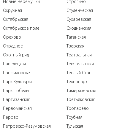
Новые Черемушки
Строгино
Окружная
Студенческая
Октябрьская
Сухаревская
Октябрьское поле
Сходненская
Орехово
Таганская
Отрадное
Тверская
Охотный ряд
Театральная
Павелецкая
Текстильщики
Панфиловская
Теплый Стан
Парк Культуры
Технопарк
Парк Победы
Тимирязевская
Партизанская
Третьяковская
Первомайская
Тропарёво
Перово
Трубная
Петровско-Разумовская
Тульская