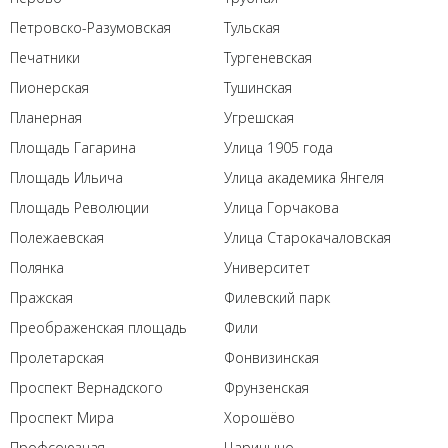
Петровско-Разумовская
Тульская
Печатники
Тургеневская
Пионерская
Тушинская
Планерная
Угрешская
Площадь Гагарина
Улица 1905 года
Площадь Ильича
Улица академика Янгеля
Площадь Революции
Улица Горчакова
Полежаевская
Улица Старокачаловская
Полянка
Университет
Пражская
Филевский парк
Преображенская площадь
Фили
Пролетарская
Фонвизинская
Проспект Вернадского
Фрунзенская
Проспект Мира
Хорошёво
Профсоюзная
Царицыно