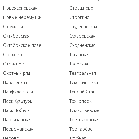
Новоясеневская
Стрешнево
Новые Черемушки
Строгино
Окружная
Студенческая
Октябрьская
Сухаревская
Октябрьское поле
Сходненская
Орехово
Таганская
Отрадное
Тверская
Охотный ряд
Театральная
Павелецкая
Текстильщики
Панфиловская
Теплый Стан
Парк Культуры
Технопарк
Парк Победы
Тимирязевская
Партизанская
Третьяковская
Первомайская
Тропарёво
Перово
Трубная