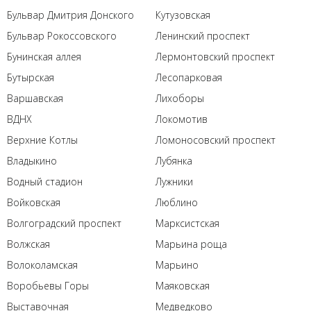
Бульвар Дмитрия Донского
Кутузовская
Бульвар Рокоссовского
Ленинский проспект
Бунинская аллея
Лермонтовский проспект
Бутырская
Лесопарковая
Варшавская
Лихоборы
ВДНХ
Локомотив
Верхние Котлы
Ломоносовский проспект
Владыкино
Лубянка
Водный стадион
Лужники
Войковская
Люблино
Волгоградский проспект
Марксистская
Волжская
Марьина роща
Волоколамская
Марьино
Воробьевы Горы
Маяковская
Выставочная
Медведково