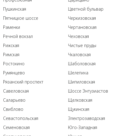
Пушкинская
Цветной бульвар
Пятницкое шоссе
Черкизовская
Раменки
Чертановская
Речной вокзал
Чеховская
Рижская
Чистые пруды
Римская
Чкаловская
Ростокино
Шаболовская
Румянцево
Шелепиха
Рязанский проспект
Шипиловская
Савеловская
Шоссе Энтузиастов
Саларьево
Щелковская
Свиблово
Щукинская
Севастопольская
Электрозаводская
Семеновская
Юго-Западная