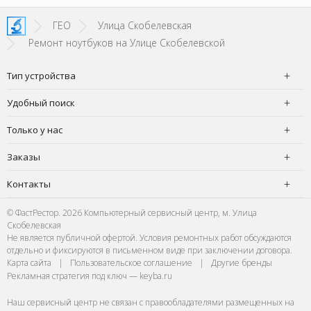
енное
не деше
SI!
зато м
ГЕО
Улица Скобелевская
Ремонт ноутбуков на Улице Скобелевской
Тип устройства
Удобный поиск
Только у нас
Заказы
Контакты
© ФастРестор. 2026 Компьютерный сервисный центр, м. Улица
Скобелевская
Не является публичной офертой. Условия ремонтных работ обсуждаются
отдельно и фиксируются в письменном виде при заключении договора.
Карта сайта
|
Пользовательское соглашение
|
Другие бренды
Рекламная стратегия под ключ — keyba.ru
Наш сервисный центр не связан с правообладателями размещенных на