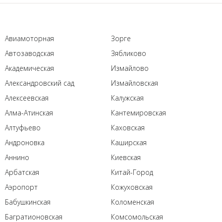
Авиамоторная
Зорге
Автозаводская
Зябликово
Академическая
Измайлово
Александровский сад
Измайловская
Алексеевская
Калужская
Алма-Атинская
Кантемировская
Алтуфьево
Каховская
Андроновка
Каширская
Аннино
Киевская
Арбатская
Китай-Город
Аэропорт
Кожуховская
Бабушкинская
Коломенская
Багратионовская
Комсомольская