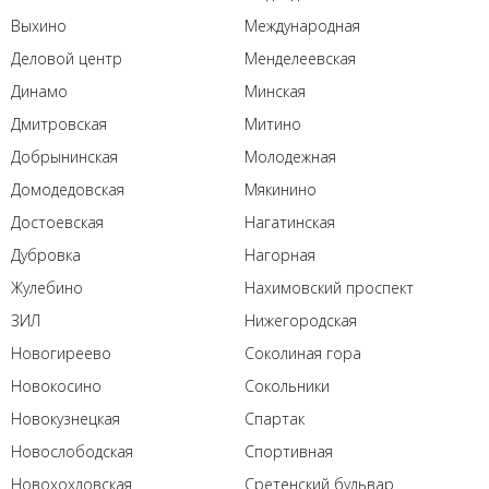
Выхино
Международная
Деловой центр
Менделеевская
Динамо
Минская
Дмитровская
Митино
Добрынинская
Молодежная
Домодедовская
Мякинино
Достоевская
Нагатинская
Дубровка
Нагорная
Жулебино
Нахимовский проспект
ЗИЛ
Нижегородская
Новогиреево
Соколиная гора
Новокосино
Сокольники
Новокузнецкая
Спартак
Новослободская
Спортивная
Новохохловская
Сретенский бульвар