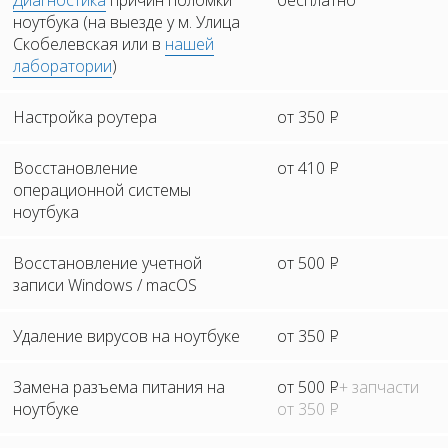
Диагностика
причин поломки
бесплатно
ноутбука (на выезде у м. Улица
Скобелевская или в
нашей
лаборатории
)
Настройка роутера
от 350
Р
Восстановление
от 410
Р
операционной системы
ноутбука
Восстановление учетной
от 500
Р
записи Windows / macOS
Удаление вирусов на ноутбуке
от 350
Р
Замена разъема питания на
от 500
Р
+ запчасти
ноутбуке
от 350
Р