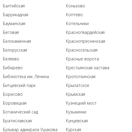
Балтийская
Коньково
Баррикадная
Коптево
Бауманская
Котельники
Беговая
Красногвардейская
Белокаменная
Краснопресненская
Белорусская
Красносельская
Беляево
Красные ворота
Бибирево
Крестьянская застава
Библиотека им. Ленина
Кропоткинская
Битцевский парк
Крылатское
Борисово
Крымская
Боровицкая
Кузнецкий мост
Ботанический сад
Кузьминки
Братиславская
Кунцевская
Бульвар адмирала Ушакова
Курская