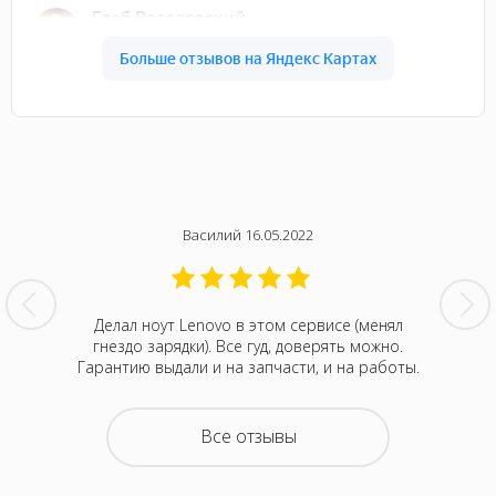
Василий 16.05.2022
нтина за
Делал ноут Lenovo в этом сервисе (менял
Была с
ванивали
гнездо зарядки). Все гуд, доверять можно.
сентября
акие-то
Гарантию выдали и на запчасти, и на работы.
котора
зывали
Retina
на все
покупка
о цене и
неск
Все отзывы
та. Это
понра
- понять,
успокоил
 новой.
можно д