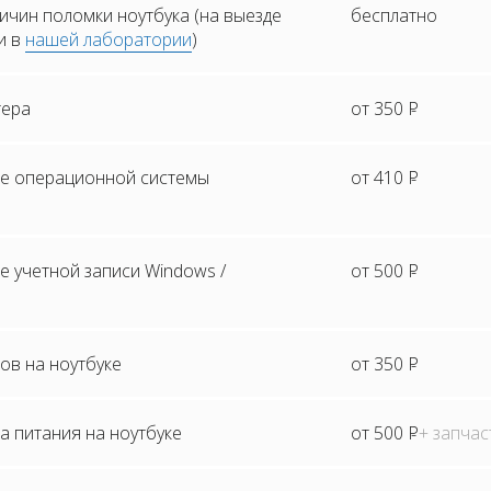
ичин поломки ноутбука (на выезде
бесплатно
и в
нашей лаборатории
)
тера
от 350
Р
е операционной системы
от 410
Р
 учетной записи Windows /
от 500
Р
ов на ноутбуке
от 350
Р
а питания на ноутбуке
от 500
Р
+ запчас