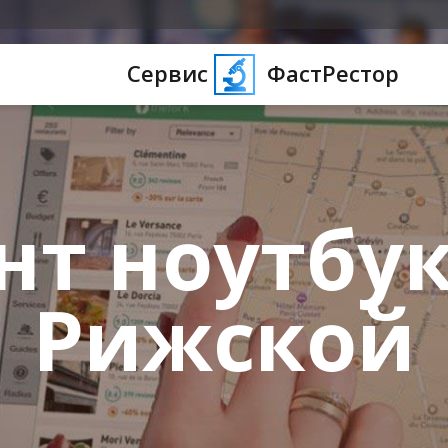
Сервис
ФастРестор
нт ноутбук
Рижской