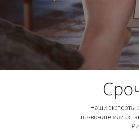
Сро
Наши эксперты р
позвоните или оста
Ри