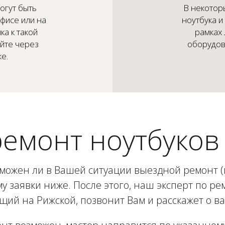
огут быть
В некотор
фисе или на
ноутбука и
ка к такой
рамках
айте через
оборудова
е.
емонт ноутбуков
зможен ли в Вашей ситуации выездной ремонт (в
у заявки ниже. После этого, наш эксперт по рем
ий на Рижской, позвонит Вам и расскажет о в