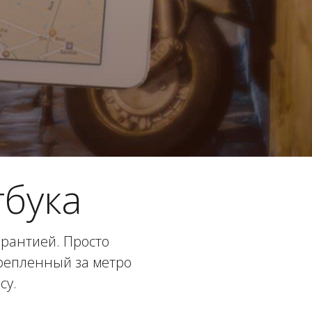
бука
арантией. Просто
крепленный за метро
су.