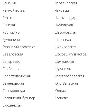
Раменки
Чертановская
Речной вокзал
Чеховская
Рижская
Чистые пруды
Римская
Чкаловская
Ростокино
Шаболовская
Румянцево
Шелепиха
Рязанский проспект
Шипиловская
Савеловская
Шоссе Энтузиастов
Саларьево
Щелковская
Свиблово
Щукинская
Севастопольская
Электрозаводская
Семеновская
Юго-Западная
Серпуховская
Южная
Славянский бульвар
Ясенево
Смоленская