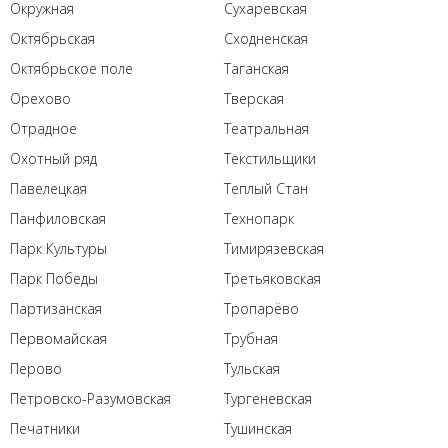
Окружная
Сухаревская
Октябрьская
Сходненская
Октябрьское поле
Таганская
Орехово
Тверская
Отрадное
Театральная
Охотный ряд
Текстильщики
Павелецкая
Теплый Стан
Панфиловская
Технопарк
Парк Культуры
Тимирязевская
Парк Победы
Третьяковская
Партизанская
Тропарёво
Первомайская
Трубная
Перово
Тульская
Петровско-Разумовская
Тургеневская
Печатники
Тушинская