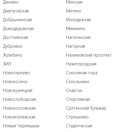
Динамо
Минская
Дмитровская
Митино
Добрынинская
Молодежная
Домодедовская
Мякинино
Достоевская
Нагатинская
Дубровка
Нагорная
Жулебино
Нахимовский проспект
ЗИЛ
Нижегородская
Новогиреево
Соколиная гора
Новокосино
Сокольники
Новокузнецкая
Спартак
Новослободская
Спортивная
Новохохловская
Сретенский бульвар
Новоясеневская
Стрешнево
Новые Черемушки
Студенческая