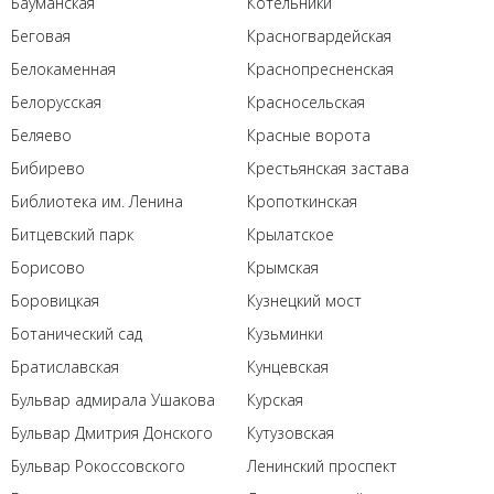
Бауманская
Котельники
Беговая
Красногвардейская
Белокаменная
Краснопресненская
Белорусская
Красносельская
Беляево
Красные ворота
Бибирево
Крестьянская застава
Библиотека им. Ленина
Кропоткинская
Битцевский парк
Крылатское
Борисово
Крымская
Боровицкая
Кузнецкий мост
Ботанический сад
Кузьминки
Братиславская
Кунцевская
Бульвар адмирала Ушакова
Курская
Бульвар Дмитрия Донского
Кутузовская
Бульвар Рокоссовского
Ленинский проспект