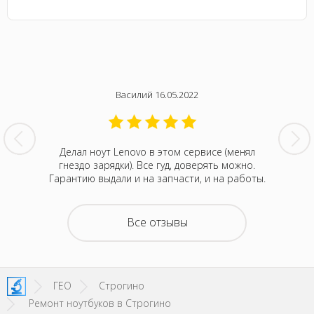
Василий 16.05.2022
нтина за
Делал ноут Lenovo в этом сервисе (менял
Была с
ванивали
гнездо зарядки). Все гуд, доверять можно.
сентября
акие-то
Гарантию выдали и на запчасти, и на работы.
котора
зывали
Retina
на все
покупка
о цене и
неск
Все отзывы
та. Это
понра
- понять,
успокоил
 новой.
можно д
енное
не деше
SI!
зато м
ГЕО
Строгино
Ремонт ноутбуков в Строгино