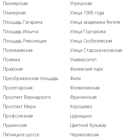
Пионерская
Угрешская
Планерная
Улица 1905 года
Площадь Гагарина
Улица академика Янгеля
Площадь Ильича
Улица Горчакова
Площадь Революции
Улица Скобелевская
Полежаевская
Улица Старокачаловская
Полянка
Университет
Пражская
Филевский парк
Преображенская площадь
Фили
Пролетарская
Фонвизинская
Проспект Вернадского
Фрунзенская
Проспект Мира
Хорошёво
Профсоюзная
Царицыно
Пушкинская
Цветной бульвар
Пятницкое шоссе
Черкизовская