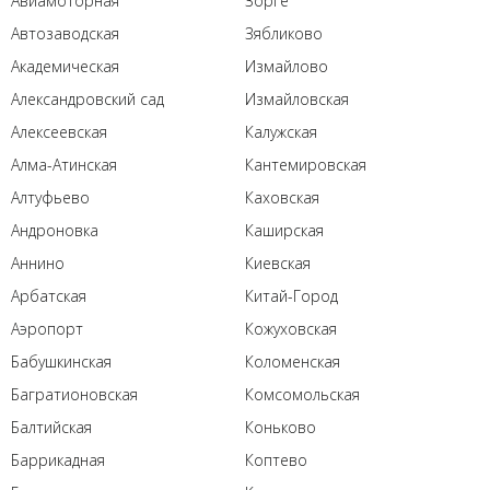
Авиамоторная
Зорге
Автозаводская
Зябликово
Академическая
Измайлово
Александровский сад
Измайловская
Алексеевская
Калужская
Алма-Атинская
Кантемировская
Алтуфьево
Каховская
Андроновка
Каширская
Аннино
Киевская
Арбатская
Китай-Город
Аэропорт
Кожуховская
Бабушкинская
Коломенская
Багратионовская
Комсомольская
Балтийская
Коньково
Баррикадная
Коптево