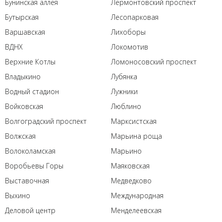
Бунинская аллея
Лермонтовский проспект
Бутырская
Лесопарковая
Варшавская
Лихоборы
ВДНХ
Локомотив
Верхние Котлы
Ломоносовский проспект
Владыкино
Лубянка
Водный стадион
Лужники
Войковская
Люблино
Волгоградский проспект
Марксистская
Волжская
Марьина роща
Волоколамская
Марьино
Воробьевы Горы
Маяковская
Выставочная
Медведково
Выхино
Международная
Деловой центр
Менделеевская